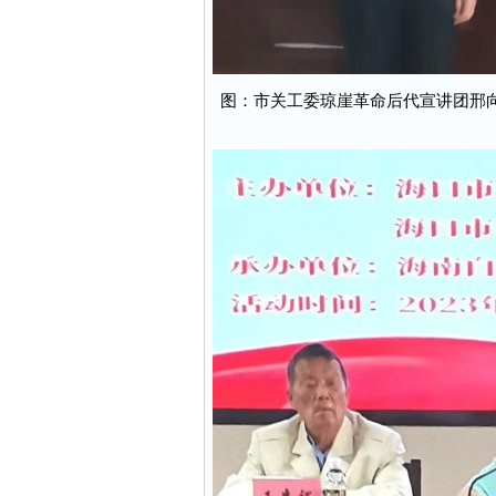
图：市关工委琼崖革命后代宣讲团邢