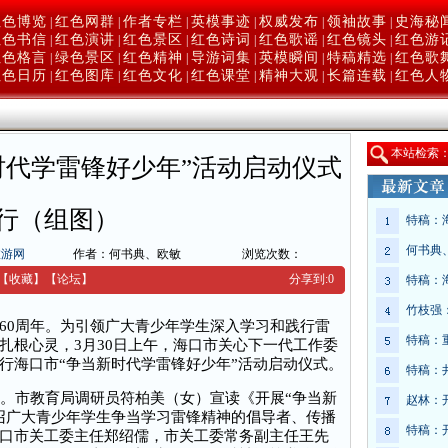
红色博览
红色网群
作者专栏
英模事迹
权威发布
领袖故事
史海秘
|
|
|
|
|
|
红色书信
红色演讲
红色景区
红色诗词
红色歌谣
红色镜头
红色游
|
|
|
|
|
|
红色格言
绿色景区
红色精神
导游词集
英模瞬间
特稿精选
红色歌
|
|
|
|
|
|
红色日历
红色图库
红色文化
红色课堂
精神大观
长篇连载
红色人
|
|
|
|
|
|
本
站检索
时代学雷锋好少年”活动启动仪式
行（组图）
特稿：
何书典
旅游网
作者：何书典、欧敏
浏览次数：
【收藏】
【
论坛
】
分享到:
0
特稿：
竹枝强
60周年。为引领广大青少年学生深入学习和践行雷
特稿：
扎根心灵，3月30日上午，海口市关心下一代工作委
行海口市“争当新时代学雷锋好少年”活动启动仪式。
特稿：
。市教育局调研员符柏美（女）宣读《开展“争当新
赵林：
召广大青少年学生争当学习雷锋精神的倡导者、传播
特稿：
口市关工委主任郑绍儒，市关工委常务副主任王先