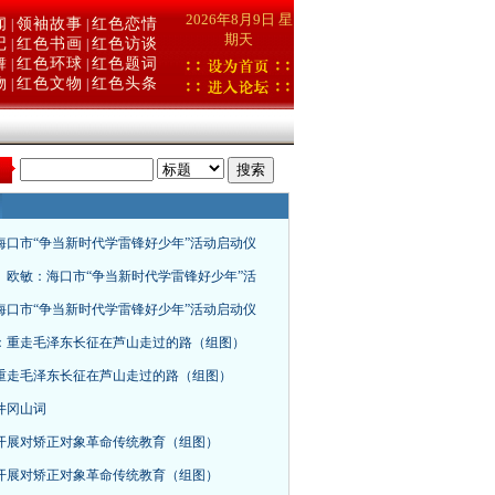
2026年8月9日 星
闻
领袖故事
红色恋情
|
|
期天
记
红色书画
红色访谈
|
|
舞
红色环球
红色题词
|
|
物
红色文物
红色头条
|
|
：
海口市“争当新时代学雷锋好少年”活动启动仪
、欧敏：海口市“争当新时代学雷锋好少年”活
海口市“争当新时代学雷锋好少年”活动启动仪
：重走毛泽东长征在芦山走过的路（组图）
重走毛泽东长征在芦山走过的路（组图）
井冈山词
开展对矫正对象革命传统教育（组图）
​开展对矫正对象革命传统教育（组图）