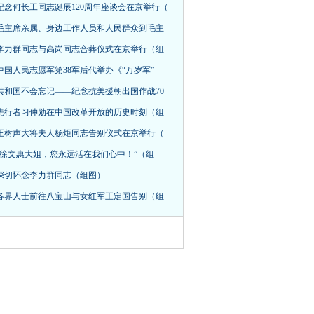
纪念何长工同志诞辰120周年座谈会在京举行（
毛主席亲属、身边工作人员和人民群众到毛主
李力群同志与高岗同志合葬仪式在京举行（组
中国人民志愿军第38军后代举办《“万岁军”
共和国不会忘记——纪念抗美援朝出国作战70
先行者习仲勋在中国改革开放的历史时刻（组
王树声大将夫人杨炬同志告别仪式在京举行（
“徐文惠大姐，您永远活在我们心中！”（组
深切怀念李力群同志（组图）
各界人士前往八宝山与女红军王定国告别（组