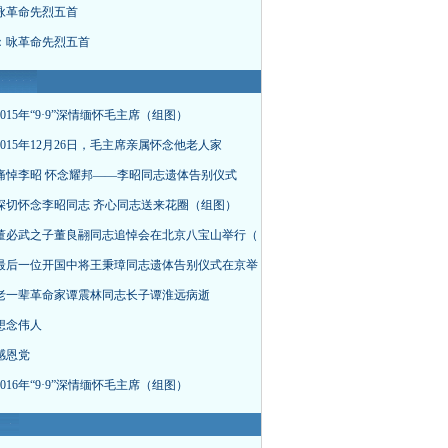
咏革命先烈五首
：咏革命先烈五首
015年“9·9”深情缅怀毛主席（组图）
015年12月26日，毛主席亲属怀念他老人家
痛悼李昭 怀念耀邦——李昭同志遗体告别仪式
深切怀念李昭同志 齐心同志送来花圈（组图）
董必武之子董良翮同志追悼会在北京八宝山举行（
最后一位开国中将王秉璋同志遗体告别仪式在京举
老一辈革命家谭震林同志长子谭淮远病逝
想念伟人
感恩党
016年“9·9”深情缅怀毛主席（组图）