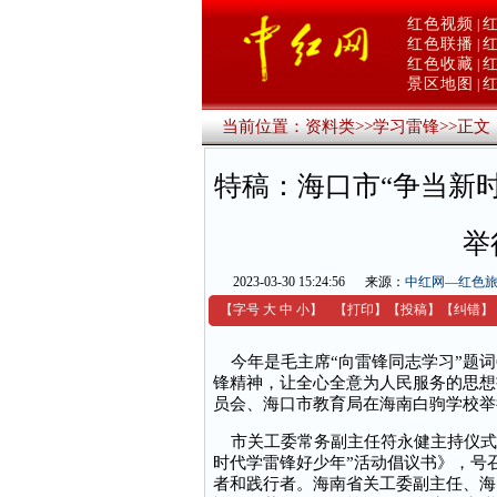
红色视频
|
红色联播
|
红色收藏
|
景区地图
|
当前位置：
资料类
>>
学习雷锋
>>
正文
特稿：海口市“争当新
举
2023-03-30 15:24:56
来源：
中红网—红色
【字号
大
中
小
】
【
打印
】
【
投稿
】
【
纠错
】
今年是毛主席“向雷锋同志学习”题词
锋精神，让全心全意为人民服务的思想
员会、海口市教育局在海南白驹学校举
市关工委常务副主任符永健主持仪式
时代学雷锋好少年”活动倡议书》，号
者和践行者。海南省关工委副主任、海