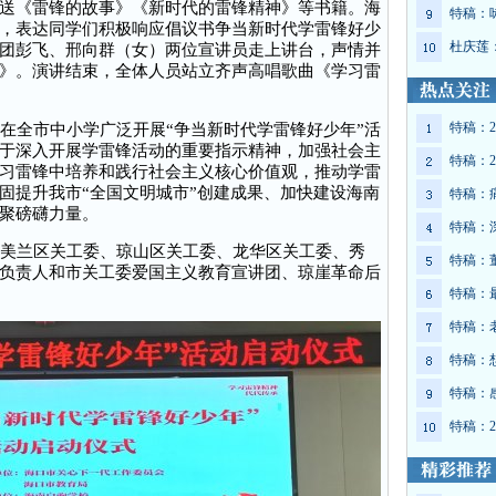
送《雷锋的故事》《新时代的雷锋精神》等书籍。海
特稿：
，表达同学们积极响应倡议书争当新时代学雷锋好少
杜庆莲
团彭飞、邢向群（女）两位宣讲员走上讲台，声情并
》。演讲结束，全体人员站立齐声高唱歌曲《学习雷
特稿：2
全市中小学广泛开展“争当新时代学雷锋好少年”活
于深入开展学雷锋活动的重要指示精神，加强社会主
特稿：2
习雷锋中培养和践行社会主义核心价值观，推动学雷
固提升我市“全国文明城市”创建成果、加快建设海南
特稿：
聚磅礴力量。
特稿：
美兰区关工委、琼山区关工委、龙华区关工委、秀
特稿：
负责人和市关工委爱国主义教育宣讲团、琼崖革命后
特稿：
特稿：
特稿：
特稿：
特稿：2