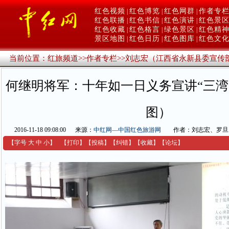
红色视频
红色博览
红色网群
作者专
|
|
|
红色联播
红色书信
红色演讲
红色景
|
|
|
红色收藏
红色格言
绿色景区
红色精
|
|
|
景区地图
红色日历
红色图库
红色文
|
|
|
当前位置：
红旅频道
>>
作者专栏
>>
刘志宏（江西省永新县委宣传
何继明将军：十年如一日义务宣讲“三湾
图）
2016-11-18 09:08:00
来源：
中红网—中国红色旅游网
作者：刘志宏、罗旦
【字号
大
中
小
】
【
打印
】
【
投稿
】
【
纠错
】
【收藏】
【
论坛
】