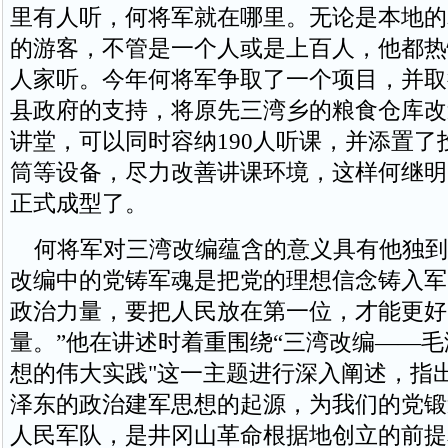
里有人听，何将军就在哪里。无论是本地的
的游客，不管是一个人或是上百人，他都热
人家听。今年何将军争取了一个项目，并取
县政府的支持，将原先三湾乡的粮食仓库改
讲堂，可以同时容纳190人听课，并添置了
筒等设备，尽力改善讲课环境，这样何继明
正式成型了。
何将军对三湾改编蕴含的意义具有他独到
改编中的党铸军魂是把党的理想信念铸入军
政治力量，要把人民放在第一位，才能更好
量。”他在讲述时着重围绕“三湾改编——
想的伟大实践"这一主题进行深入阐述，指
泽东的政治建军思想的起源，为我们的党锻
人民军队，是井冈山革命根据地创立的前提