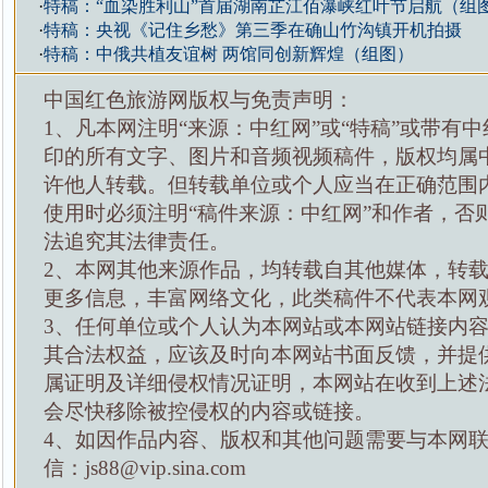
·
特稿：“血染胜利山”首届湖南芷江佰瀑峡红叶节启航（组
·
特稿：央视《记住乡愁》第三季在确山竹沟镇开机拍摄
·
特稿：中俄共植友谊树 两馆同创新辉煌（组图）
中国红色旅游网版权与免责声明：
1、凡本网注明“来源：中红网”或“特稿”或带有中
印的所有文字、图片和音频视频稿件，版权均属
许他人转载。但转载单位或个人应当在正确范围
使用时必须注明“稿件来源：中红网”和作者，否
法追究其法律责任。
2、本网其他来源作品，均转载自其他媒体，转
更多信息，丰富网络文化，此类稿件不代表本网
3、任何单位或个人认为本网站或本网站链接内
其合法权益，应该及时向本网站书面反馈，并提
属证明及详细侵权情况证明，本网站在收到上述
会尽快移除被控侵权的内容或链接。
4、如因作品内容、版权和其他问题需要与本网
信：js88@vip.sina.com