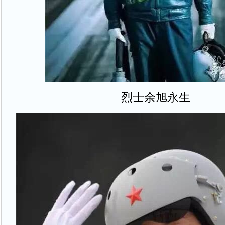
烈士余旭永生