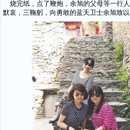
烧完纸，点了鞭炮，余旭的父母等一行人
默哀，三鞠躬，向勇敢的蓝天卫士余旭致以