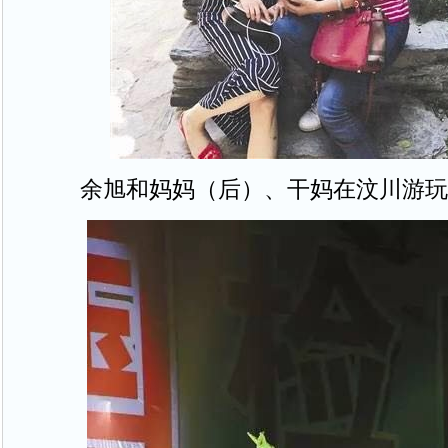
余旭和妈妈（后）、干妈在汶川游玩