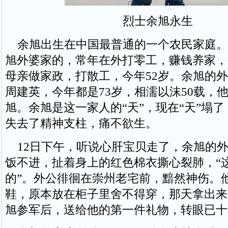
烈士余旭永生
余旭出生在中国最普通的一个农民家庭。
旭外婆家的，常年在外打零工，赚钱养家，
母亲做家政，打散工，今年52岁。余旭的
周建英，今年都是73岁，相濡以沫50载，
旭。余旭是这一家人的“天”，现在“天”塌
失去了精神支柱，痛不欲生。
12日下午，听说心肝宝贝走了，余旭的外
饭不进，扯着身上的红色棉衣撕心裂肺，“
的”。外公徘徊在崇州老宅前，黯然神伤。
鞋，原本放在柜子里舍不得穿，那天拿出来
旭参军后，送给他的第一件礼物，转眼已十