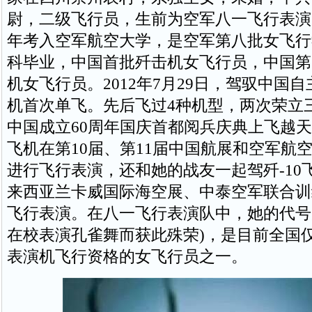
尉，二级飞行员，生前为空军八一飞行表演队
年考入空军航空大学，是空军第八批女飞行学
科毕业，中国首批歼击机女飞行员，中国第一
机女飞行员。2012年7月29日，驾驭中国
机首次单飞。先后飞过4种机型，两次荣立
中国成立60周年国庆首都阅兵庆典上飞越天
飞机在第10届、第11届中国航展和空军航
进行飞行表演，还和她的战友一起驾歼-10
来西亚兰卡威国际海空展、中泰空军联合训
飞行表演。在八一飞行表演队中，她的代号为
在校表演孔雀舞而获此殊荣)，是目前全国
表演机飞行资格的女飞行员之一。