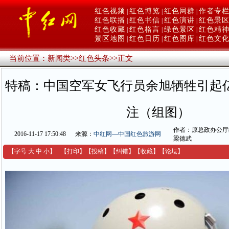
红色视频
红色博览
红色网群
作者专
|
|
|
红色联播
红色书信
红色演讲
红色景
|
|
|
红色收藏
红色格言
绿色景区
红色精
|
|
|
景区地图
红色日历
红色图库
红色文
|
|
|
当前位置：
新闻类
>>
红色头条
>>
正文
特稿：中国空军女飞行员余旭牺牲引起
注（组图）
作者：原总政办公厅
2016-11-17 17:50:48
来源：
中红网—中国红色旅游网
梁德武
【字号
大
中
小
】
【
打印
】
【
投稿
】
【
纠错
】
【收藏】
【
论坛
】