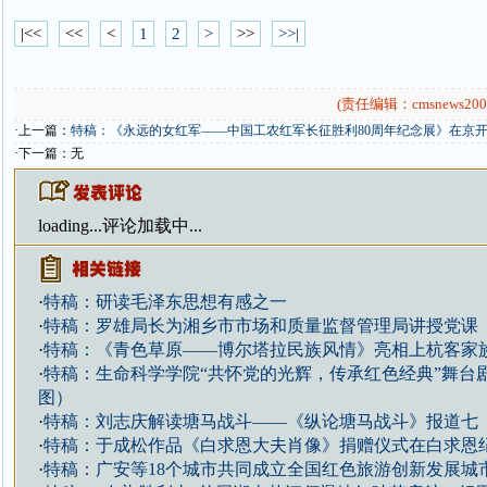
|<<
<<
<
1
2
>
>>
>>|
(责任编辑：cmsnews200
·上一篇：
特稿：《永远的女红军——中国工农红军长征胜利80周年纪念展》在京
·下一篇：无
loading...
评论加载中...
·
特稿：研读毛泽东思想有感之一
·
特稿：罗雄局长为湘乡市市场和质量监督管理局讲授党课
·
特稿：《青色草原——博尔塔拉民族风情》亮相上杭客家
·
特稿：生命科学学院“共怀党的光辉，传承红色经典”舞台
图）
·
特稿：刘志庆解读塘马战斗——《纵论塘马战斗》报道七
·
特稿：于成松作品《白求恩大夫肖像》捐赠仪式在白求恩
·
特稿：广安等18个城市共同成立全国红色旅游创新发展城