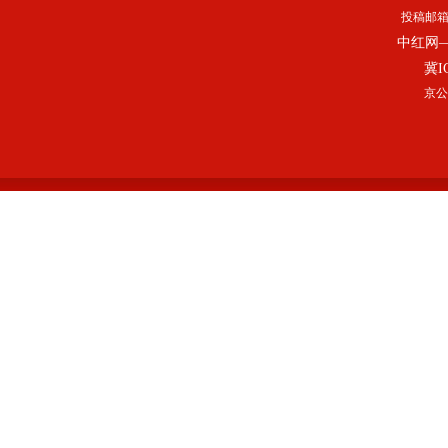
投稿邮
中红网
冀I
京公网