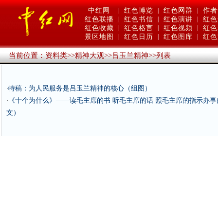
中红网
|
红色博览
|
红色网群
|
作者
红色联播
|
红色书信
|
红色演讲
|
红色
红色收藏
|
红色格言
|
红色视频
|
红色
景区地图
|
红色日历
|
红色图库
|
红色
当前位置：
资料类
>>
精神大观
>>
吕玉兰精神
>>
列表
特稿：为人民服务是吕玉兰精神的核心（组图）
·
《十个为什么》——读毛主席的书 听毛主席的话 照毛主席的指示办事
·
文）