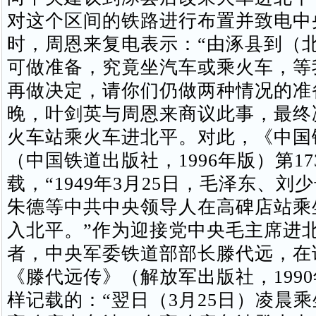
对这个区间的铁路进行布置并致电中央
时，周恩来复电表示：“由涿县到（
可做准备，究竟坐汽车或乘火车，等
再做决定，请你们仍做两种情况的准备
晚，叶剑英与周恩来商议此事，最终
火车站乘火车进北平。对此，《中国
（中国铁道出版社，1996年版）第17
载，“1949年3月25日，毛泽东、刘
朱德等中共中央领导人在高碑店站乘
入北平。”作为迎接党中央毛主席进
者，中央军委铁道部部长滕代远，在
《滕代远传》（解放军出版社，199
样记载的：“翌日（3月25日）凌晨