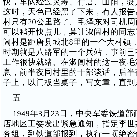
快，车队经过灵寿、行唐、曲阳，驶
这时，天色已经黑了下来，有人报告
村只有20公里路了。毛泽东对司机周
可以稍开快点儿，莫让淑闾村的同志
闾村是距唐县城北8里的一个大村镇
时期就是八路军的一个兵站，事前已
工作很快就绪。在淑闾村的这一夜毛
息，前半夜同村里的干部谈话，后半
子上，以门板当桌子，写文章，直到
五
1949年3月23日，中央军委铁道
店地区工委发出紧急通知，指定李世
务组，到铁道部报到，执行一项绝密