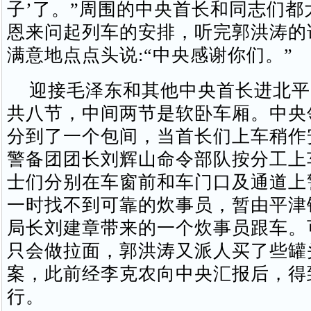
子’了。”周围的中央首长和同志们都
恩来问起列车的安排，听完郭洪涛的
满意地点点头说:“中央感谢你们。”
迎接毛泽东和其他中央首长进北平
共八节，中间两节是软卧车厢。中央
分到了一个包间，当首长们上车稍作
警备团团长刘辉山命令部队按分工上
士们分别在车窗前和车门口及通道上
一时找不到可靠的炊事员，暂由平津
局长刘建章带来的一个炊事员跟车。
只会做拉面，郭洪涛又派人买了些罐
案，此前经李克农向中央汇报后，得
行。