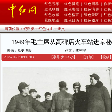
红色视频
|
红色博览
|
红色网群
|
作者
红色联播
|
红色书信
|
红色演讲
|
红色
红色收藏
|
红色格言
|
绿色景区
|
红色
景区地图
|
红色日历
|
红色图库
|
红色
当前位置：
资料类
>>
红色香山
>>
正文
1949年毛主席从高碑店火车站进京
来源：党史博采
作者：李光宇
2025-11-03 09:16:03
【字号
大
中
小
】
【
打印
】
【
投稿