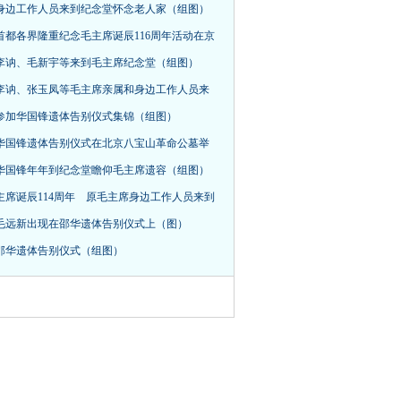
身边工作人员来到纪念堂怀念老人家（组图）
首都各界隆重纪念毛主席诞辰116周年活动在京
，李讷、毛新宇等来到毛主席纪念堂（组图）
李讷、张玉凤等毛主席亲属和身边工作人员来
参加华国锋遗体告别仪式集锦（组图）
华国锋遗体告别仪式在北京八宝山革命公墓举
华国锋年年到纪念堂瞻仰毛主席遗容（组图）
主席诞辰114周年 原毛主席身边工作人员来到
毛远新出现在邵华遗体告别仪式上（图）
邵华遗体告别仪式（组图）