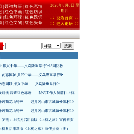
2026年8月6日 星
闻
领袖故事
红色恋情
|
|
期四
记
红色书画
红色访谈
|
|
舞
红色环球
红色题词
|
|
物
红色文物
红色头条
|
|
：
耻 振兴中华——义乌隆重举行9•18国防教
：勿忘国耻 振兴中华——义乌隆重举行9•
勿忘国耻 振兴中华——义乌隆重举行9•
众路线 调查红色标语——我馆工作人员前往上杭
静若菊花山野开——记井冈山市古城镇长溪村10
静若菊花山野开——记井冈山市古城镇长溪村10
、罗燕：上杭县启用新版《上杭之旅》宣传折页
上杭县启用新版《上杭之旅》宣传折页（图）