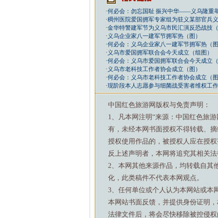
·
何必会：勿忘国耻 振兴中华——义乌隆重举
·
稠州医院爱国拥军专家组为驻义某部官兵
·
金华特警建军节为义乌市民汇演反恐战技
·
义乌企业家八一建军节拥军热（图）
·
何必会：义乌企业家八一建军节拥军热（
·
义乌市爱国拥军联合会今天成立（组图）
·
何必会：义乌市爱国拥军联合会今天成立
·
义乌市老科技工作者协会成立（图）
·
何必会：义乌市老科技工作者协会成立（
·
现阶段本人志愿参与细菌战受害者维权工
中国红色旅游网版权与免责声明：
1、凡本网注明“来源：中国红色旅
有，未经本网书面授权不得转载、摘
授权使用作品的，被授权人应在授权
反上述声明者，本网将追究其相关法
2、本网其他来源作品，均转载自其
化，此类稿件不代表本网观点。
3、任何单位或个人认为本网站或本
本网站书面反馈，并提供身份证明，
法律文件后，将会尽快移除被控侵权