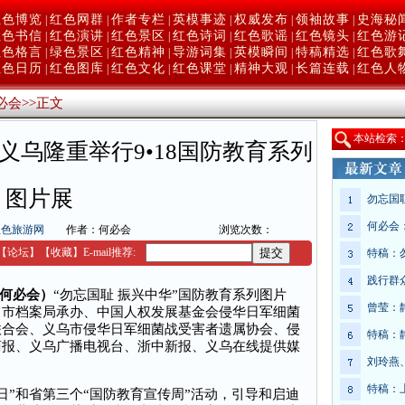
红色博览
红色网群
作者专栏
英模事迹
权威发布
领袖故事
史海秘
|
|
|
|
|
|
红色书信
红色演讲
红色景区
红色诗词
红色歌谣
红色镜头
红色游
|
|
|
|
|
|
红色格言
绿色景区
红色精神
导游词集
英模瞬间
特稿精选
红色歌
|
|
|
|
|
|
红色日历
红色图库
红色文化
红色课堂
精神大观
长篇连载
红色人
|
|
|
|
|
|
必会
>>
正文
本
站检索
义乌隆重举行9•18国防教育系列
图片展
勿忘国
何必会
红色旅游网
作者：何必会
浏览次数：
【
论坛
】
【收藏】
E-mail推荐:
特稿：
践行群
（何必会）
“勿忘国耻 振兴中华”国防教育系列图片
曾莹：
、市档案局承办、中国人权发展基金会侵华日军细菌
联合会、义乌市侵华日军细菌战受害者遗属协会、侵
特稿：
商报、义乌广播电视台、浙中新报、义乌在线提供媒
刘玲燕
特稿：
”和省第三个“国防教育宣传周”活动，引导和启迪