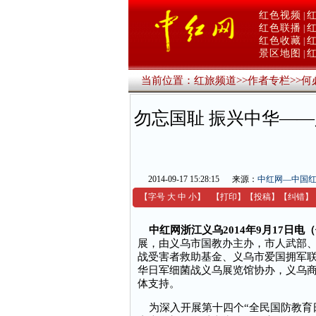
红色视频
|
红色联播
|
红色收藏
|
景区地图
|
当前位置：
红旅频道
>>
作者专栏
>>
何
勿忘国耻 振兴中华——
2014-09-17 15:28:15
来源：
中红网—中国
【字号
大
中
小
】
【
打印
】
【
投稿
】
【
纠错
】
中红网浙江义乌2014年9月17日电
展，由义乌市国教办主办，市人武部
战受害者救助基金、义乌市爱国拥军
华日军细菌战义乌展览馆协办，义乌
体支持。
为深入开展第十四个“全民国防教育日