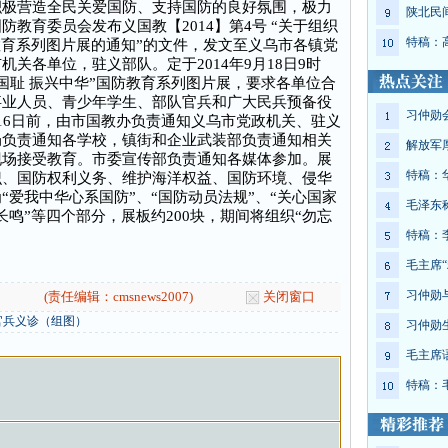
积极营造全民关爱国防、支持国防的良好氛围，极力
陕北民
教育委员会发布义国教【2014】第4号 “关于组织
特稿：
教育系列图片展的通知”的文件，发文至义乌市各镇党
关各单位，驻义部队。定于2014年9月18日9时
国耻 振兴中华”国防教育系列图片展，要求各单位合
事业人员、青少年学生、部队官兵和广大民兵预备役
习仲勋
16日前，由市国教办负责通知义乌市党政机关、驻义
局负责通知各学校，镇街和企业武装部负责通知相关
解放军
现场接受教育。市委宣传部负责通知各媒体参加。展
特稿：
识、国防权利义务、维护海洋权益、国防环境、侵华
爱我中华心系国防”、“国防动员法规”、“关心国家
毛泽东
长鸣”等四个部分，展板约200块，期间将组织“勿忘
特稿：
毛主席“
习仲勋
(责任编辑：cmsnews2007)
关闭窗口
官兵义诊（组图）
习仲勋
毛主席
特稿：