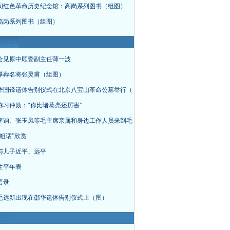
间红色革命历史纪念馆：高岗系列图书（组图）
高岗系列图书（组图）
会见原中顾委副主任薄一波
厚葬名将张灵甫（组图）
华国锋遗体告别仪式在北京八宝山革命公墓举行（
称习仲勋：“你比诸葛亮还厉害”
李讷、张玉凤等毛主席亲属和身边工作人员来到毛
粗话”欣赏
与儿子近平、远平
生平年表
语录
毛远新出现在邵华遗体告别仪式上（图）