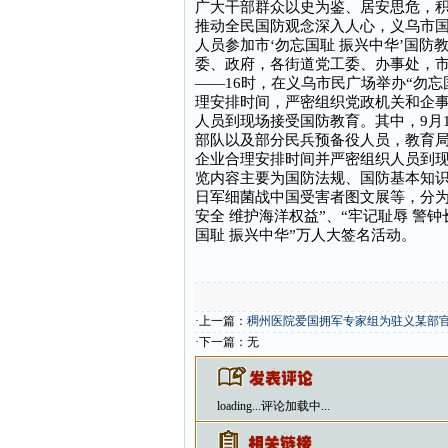
广大干部群众以史为鉴、居安思危，
推动全民国防观念深入人心，义乌市国防
人员参加市‘勿忘国耻 振兴中华’国防
委、政府，各街道党工委、办事处，市机
——16时，在义乌市民广场举办“勿忘
理安排时间，严密组织党政机关和企
人员到现场接受国防教育。其中，9月
部队以及部分民兵预备役人员，教育
企业合理安排时间并严密组织人员到
览内容主要为国防法规、国防基本知
日军细菌战中国受害者图文展等，分为“
安全 维护海洋权益”、“牢记耻辱 警钟
国耻 振兴中华”万人大签名活动。
·上一篇：
稠州医院爱国拥军专家组为驻义某部
·下一篇：无
loading...
评论加载中...