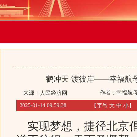
鹤冲天·渡彼岸——幸福航
作者：幸福航母
来源：
人民经济网
2025-01-14 09:59:38
【字号
大
中
小
】
实现梦想，捷径北京倡