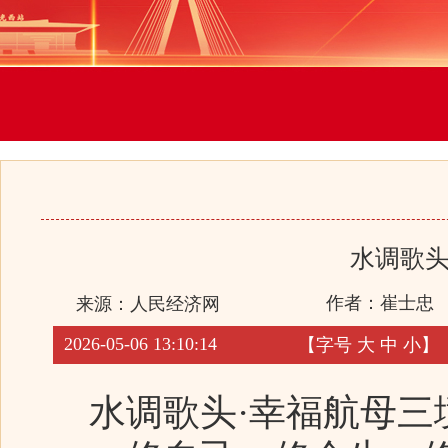
水调歌头
作者：崔士忠
来源：
人民经济网
2026-05-06 13:10:14
【字号
大
中
小
】
水调歌头·幸福航母三