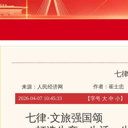
七律
作者：崔士忠
来源：
人民经济网
2026-04-07 10:45:33
【字号
大
中
小
】
七律·文旅强国颂