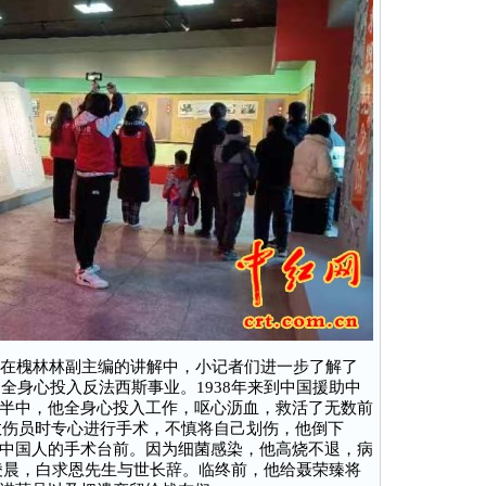
在槐林林副主编的讲解中，小记者们进一步了解了
，全身心投入反法西斯事业。1938年来到中国援助中
半中，他全身心投入工作，呕心沥血，救活了无数前
抢救伤员时专心进行手术，不慎将自己划伤，他倒下
中国人的手术台前。因为细菌感染，他高烧不退，病
2日凌晨，白求恩先生与世长辞。临终前，他给聂荣臻将