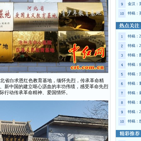
金汉：
特稿：
特稿：2
特稿：2
特稿：
特稿：
特稿：
北省白求恩红色教育基地，缅怀先烈，传承革命精
特稿：
、新中国的建立呕心沥血的丰功伟绩，感受革命先烈
际行动传承革命精神、爱国情怀。
特稿：
特稿：
特稿：2
特稿：