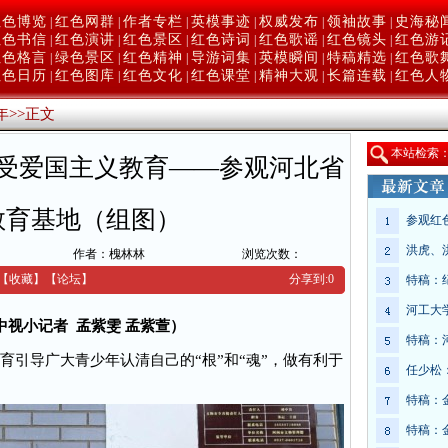
红色博览
红色网群
作者专栏
英模事迹
权威发布
领袖故事
史海秘
|
|
|
|
|
|
红色书信
红色演讲
红色景区
红色诗词
红色歌谣
红色镜头
红色游
|
|
|
|
|
|
红色格言
绿色景区
红色精神
导游词集
英模瞬间
特稿精选
红色歌
|
|
|
|
|
|
红色日历
红色图库
红色文化
红色课堂
精神大观
长篇连载
红色人
|
|
|
|
|
|
年
>>
正文
本
站检索
受爱国主义教育——参观河北省
教育基地（组图）
参观红
洪虎、
作者：槐林林
浏览次数：
【收藏】
【
论坛
】
分享到:
0
特稿：
河工大
中视小记者 孟紫雯 孟紫萱）
特稿：
引导广大青少年认清自己的“根”和“魂”，做有利于
任少松
特稿：
特稿：