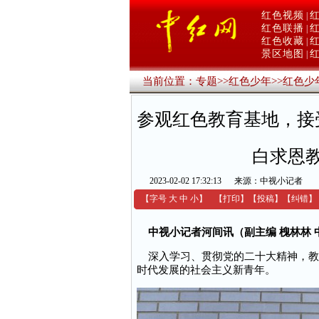
红色视频
|
红色联播
|
红色收藏
|
景区地图
|
当前位置：
专题
>>
红色少年
>>
红色少
参观红色教育基地，接
白求恩
2023-02-02 17:32:13
来源：中视小记者
【字号
大
中
小
】
【
打印
】
【
投稿
】
【
纠错
】
中视小记者河间讯（副主编 槐林林 
深入学习、贯彻党的二十大精神，教育
时代发展的社会主义新青年。