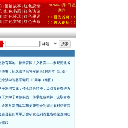
2026年8月8日 星
闻
领袖故事
红色恋情
|
|
期六
记
红色书画
红色访谈
|
|
舞
红色环球
红色题词
|
|
物
红色文物
红色头条
|
|
：
色教育基地，接受爱国主义教育——参观河北省
洪晓狮：纪念洪学智将军诞辰110周年（组图）
纪念洪学智将军诞辰110周年（组图）
学子寒假实践：传承红色精神，汲取青春奋进力
河工大学子寒假实践：传承红色精神，汲取青春
：金寨县新四军军历史研究会到湖北省档馆查阅
金寨县新四军军历史研究会到湖北省档馆查阅红
金寨叹