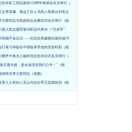
纪念何长工同志诞辰120周年座谈会在京举行（
毛主席亲属、身边工作人员和人民群众到毛主
李力群同志与高岗同志合葬仪式在京举行（组
中国人民志愿军第38军后代举办《“万岁军”
共和国不会忘记——纪念抗美援朝出国作战70
先行者习仲勋在中国改革开放的历史时刻（组
王树声大将夫人杨炬同志告别仪式在京举行（
“徐文惠大姐，您永远活在我们心中！”（组
深切怀念李力群同志（组图）
各界人士前往八宝山与女红军王定国告别（组