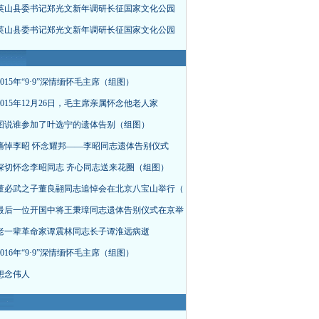
英山县委书记郑光文新年调研长征国家文化公园
英山县委书记郑光文新年调研长征国家文化公园
015年“9·9”深情缅怀毛主席（组图）
015年12月26日，毛主席亲属怀念他老人家
图说谁参加了叶选宁的遗体告别（组图）
痛悼李昭 怀念耀邦——李昭同志遗体告别仪式
深切怀念李昭同志 齐心同志送来花圈（组图）
董必武之子董良翮同志追悼会在北京八宝山举行（
最后一位开国中将王秉璋同志遗体告别仪式在京举
老一辈革命家谭震林同志长子谭淮远病逝
016年“9·9”深情缅怀毛主席（组图）
想念伟人