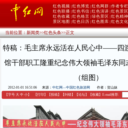
红色视频
红色博览
红色网群
作者专
|
|
|
红色联播
红色书信
红色演讲
红色景
|
|
|
红色收藏
红色格言
绿色景区
红色精
|
|
|
景区地图
红色日历
红色图库
红色文
|
|
|
当前位置：
新闻类
>>
红色头条
>>
正文
特稿：毛主席永远活在人民心中——四
馆干部职工隆重纪念伟大领袖毛泽东同志
（组图）
2012-01-01 16:51:06
来源：
中红网—中国红色旅游网
作者：贺山妹
【字号
大
中
小
】
【
打印
】
【
投稿
】
【
纠错
】
【
论坛
】
【收藏】
E-mail推荐: