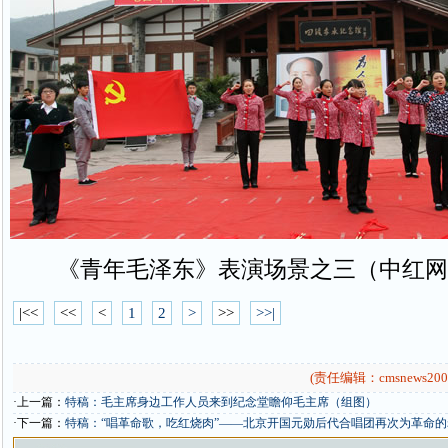
《青年毛泽东》表演场景之三（中红网
|<<
<<
<
1
2
>
>>
>>|
(责任编辑：cmsnews200
·上一篇：
特稿：毛主席身边工作人员来到纪念堂瞻仰毛主席（组图）
·下一篇：
特稿：“唱革命歌，吃红烧肉”——北京开国元勋后代合唱团再次为革命