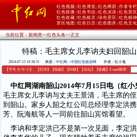
红色视频
红色博览
红色网群
作者专
|
|
|
红色联播
红色书信
红色演讲
红色景
|
|
|
红色收藏
红色格言
绿色景区
红色精
|
|
|
景区地图
红色日历
红色图库
红色文
|
|
|
当前位置：
新闻类
>>
红色头条
>>
正文
特稿：毛主席女儿李讷夫妇回韶山
2014-07-15 16:38:31
来源：
中红网—中国红色旅游网
作者：红小鬼
【字号
大
中
小
】
【
打印
】
【
投稿
】
【
纠错
】
【
论坛
】
【收藏】
E-mail推荐:
中红网湖南韶山2014年7月15日电（红小
毛主席女儿李讷与丈夫王景清，毛主席的侄
到韶山。家乡人韶之红公司总经理李定洪携
芳、阮海航等人一同前往韶山宾馆看望。
李讷和李定洪已不是第一次见面，李定洪