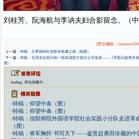
刘桂芳、阮海航与李讷夫妇合影留念。（中
(责任编辑：cmsnews200
·上一篇：
特稿：王希禄的红色歌本收藏之路（组图）
·下一篇：
特稿：毛泽东在四川的一组高清照片首次公开发表——《开国元勋李井
图）
loading...
评论加载中...
·
特稿：仰望中条（图）
·
特稿：仰望中条（图）
·
特稿：信阳师院外国语学院社会实践小分队走进革
（图）
·
特稿：将军胸怀 书写天下——鉴赏赵勇田珍藏的中