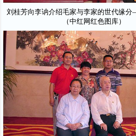
刘桂芳向李讷介绍毛家与李家的世代缘分
（中红网红色图库）