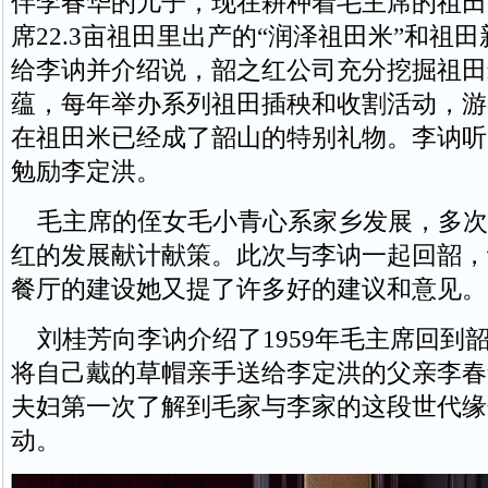
伴李春华的儿子，现在耕种着毛主席的祖田
席22.3亩祖田里出产的“润泽祖田米”和祖
给李讷并介绍说，韶之红公司充分挖掘祖田
蕴，每年举办系列祖田插秧和收割活动，游
在祖田米已经成了韶山的特别礼物。李讷听
勉励李定洪。
毛主席的侄女毛小青心系家乡发展，多次
红的发展献计献策。此次与李讷一起回韶，
餐厅的建设她又提了许多好的建议和意见。
刘桂芳向李讷介绍了1959年毛主席回到
将自己戴的草帽亲手送给李定洪的父亲李春
夫妇第一次了解到毛家与李家的这段世代缘
动。