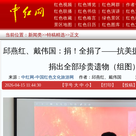
红色视频
|
红色博览
|
红色网群
|
作者
红色联播
|
红色书信
|
红色演讲
|
红色
红色收藏
|
红色格言
|
绿色景区
|
红色
景区地图
|
红色日历
|
红色图库
|
红色
当前位置：
新闻类
>>
特稿精选
>>
正文
邱燕红、戴伟国：捐！全捐了——抗美
捐出全部珍贵遗物（组图
来源：
中红网-中国红色文化旅游网
作者：邱燕红、戴伟国
2026-04-15 11:44:30
【字号
大
中
小
】
【
打印
】
【
投稿