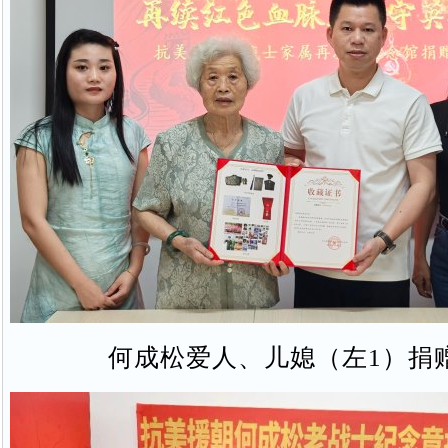
何成松爱人、儿媳（左1）捐