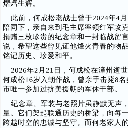
熠熠生辉。
此前，何成松老战士曾于2024年4月
陪同下，亲自来到毛主席率领红军攻
捐赠三枚珍贵的纪念章和一封临战留
说，希望这些曾见证他烽火青春的物
铭记历史、珍爱和平。
2026年2月21日，何成松在漳州逝世
何成松16岁入朝作战，曾亲手击毙8
市唯一参加过抗美援朝的军休干部。
纪念章、军装与老照片虽静默无声，
量。它们架起联通历史的桥梁，向每
跨越时空的忠诚与坚守。而何老家人