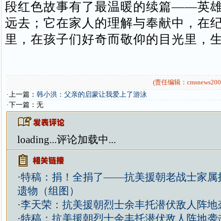
段红色故事有了最温暖的续篇——英
远去；它在家人的理解与奉献中，在
里，在孩子们好奇而敬仰的目光里，
(责任编辑：cmsnews200
·上一篇：
韩小洪：父亲的启蒙让我爱上了游泳
·下一篇：无
loading...
评论加载中...
·
特稿：捐！全捐了——抗美援朝老战士家属
遗物（组图）
·
李天荣：抗美援朝烈士余丰托潜伏敌人阵地
·
特稿：抗美援朝烈士余丰托潜伏敌人阵地袭