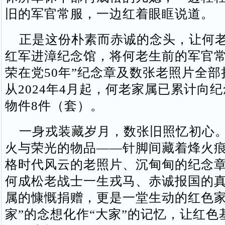
旧的军官常服，一边红着眼眶说道。
正是这份朴素而赤诚的念头，让何老
红军进漳纪念馆，将何老生前的军官常
荣在党50年”纪念章及数张老照片全
从2024年4月起，何老家属已累计向
物件8件（套）。
一身戎装藏岁月，数张旧照忆初心。
火与荣光的物品——针脚间藏着烽火
格时代风云的老照片、沉甸甸的纪念
何成松老战士一生戎马、赤诚报国的
属的慷慨捐赠，更是一堂生动的红色家
家”的念想化作“大家”的记忆，让红色