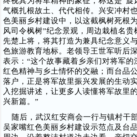
终视其为将军精神的象征，称这是“旋
气概扎根故土、代代相传。兴安冲村
色美丽乡村建设中，以这截枫树死根为
风司令枫树”纪念景观，周边栽植名贵
先楚上将，将其打造为兼具纪念意义
色旅游教育地标。老领导王世军听后
表示：“这个故事藏着乡亲们对将军的
红色精神与乡土情怀的交融；而台品
落户，正是将军故里振兴发展的生动
入挖掘讲述，让更多人读懂将军故里
兴新篇。”
随后，武汉红安商会一行与镇村干部
吴家嘴红色美丽乡村建设示范点及台