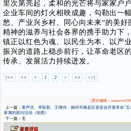
里次第亮起，柔和的光芒将与家家户
企业车间的灯火相映成趣，勾勒出一幅
愁、产业兴乡村、同心向未来”的美好
精神的滋养与社会各界的携手助力下
镇正以红色为魂、以民生为本、以产
振兴的道路上稳步前行，让革命老区
传承、发展活力持续迸发。
|<<
<<
<
1
2
>
>>
>>|
(责任编辑：cmsnews200
·上一篇：
黄声洪、李耿新、王继伟：梅州市梅县区老促会开展革命“五
家属的慰问活动（组图）
·下一篇：无