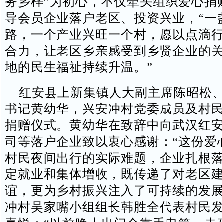
务乡梓”为初心，不仅牵头组织爱心捐
导会员企业落户老区、投资兴业，“一
路，一个产业兴旺一个村，愿以点滴
合力，让老区乡亲感受到乡贤企业的
地的民生福祉持续升温。”
红安县上新集镇人大副主席陈昭松、
书记黄幼华，兴安冲村党委成员及村
捐赠仪式。黄幼华在致辞中向武汉红
司等落户企业致以衷心感谢：“这份爱
村民夜间出行的实际难题，企业扎根
定就业和集体增收，既传递了对老区
谊，更为乡村振兴注入了可持续的发展
冲村吴家嘴小组组长韩胜全代表村民