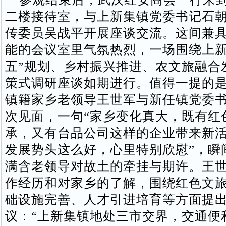
二楼接待室，与上新集镇党委书记石
传委员吴战平开展座谈交流。这间兼
能的会议室里气氛热烈，一场围绕上新
五”规划、乡村振兴推进、农文旅融合
策式调研座谈如期进行。值得一提的
镇籍家乡老领导王世军与新任镇党委
次见面，一句“家乡变化真大，既有红
承，又有台品公司这样的企业带来新
发展势头这么好，心里特别欣慰”，瞬
满含老领导对故土的牵挂与期许。王
作经历和对家乡的了解，围绕红色文
础设施完善、人才引进培育等方面提
议：“上新集镇地处三市交界，交通便