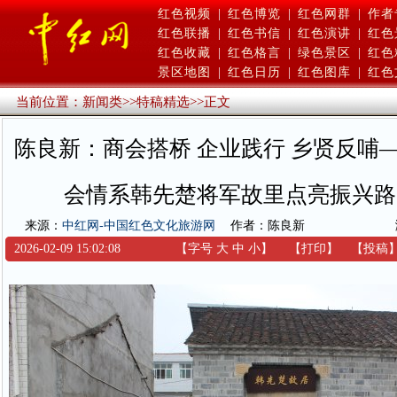
红色视频
|
红色博览
|
红色网群
|
作者
红色联播
|
红色书信
|
红色演讲
|
红色
红色收藏
|
红色格言
|
绿色景区
|
红色
景区地图
|
红色日历
|
红色图库
|
红色
当前位置：
新闻类
>>
特稿精选
>>
正文
陈良新：商会搭桥 企业践行 乡贤反哺
会情系韩先楚将军故里点亮振兴路
来源：
中红网-中国红色文化旅游网
作者：陈良新
2026-02-09 15:02:08
【字号
大
中
小
】
【
打印
】
【
投稿