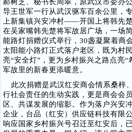
郝树芝、秘书长周翠，原武汉市委办
导王世军一行从武汉驱车百余公里，
上新集镇兴安冲村——开国上将韩先
在吴家嘴韩先楚将军故居广场，一场
能路灯捐赠仪式举行，30盏凝聚着商
太阳能小路灯正式落户老区，既为村
亮“安全灯”，更为乡村振兴之路点亮“
军故里的新春更添暖意。
此次捐赠是武汉红安商会情系桑梓、
行社会责任的生动实践，更是商会会
区、共谋发展的缩影。作为落户兴安
企业，台品（红安）供应链科技有限公司
响应国家乡村振兴号召迁至红安后，