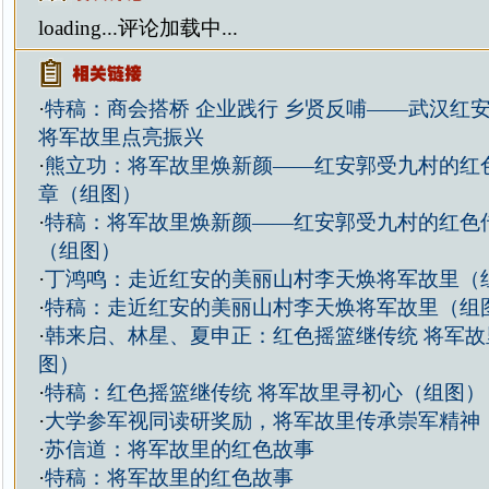
loading...
评论加载中...
·
特稿：商会搭桥 企业践行 乡贤反哺——武汉红
将军故里点亮振兴
·
熊立功：将军故里焕新颜——红安郭受九村的红
章（组图）
·
特稿：将军故里焕新颜——红安郭受九村的红色
（组图）
·
丁鸿鸣：走近红安的美丽山村李天焕将军故里（
·
特稿：走近红安的美丽山村李天焕将军故里（组
·
韩来启、林星、夏申正：红色摇篮继传统 将军故
图）
·
特稿：红色摇篮继传统 将军故里寻初心（组图）
·
大学参军视同读研奖励，将军故里传承崇军精神
·
苏信道：将军故里的红色故事
·
特稿：将军故里的红色故事