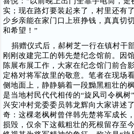
喜悦：“以前晚上出门全靠手电筒，走
实；现在路灯要装起来了，村里还有
少乡亲能在家门口上班挣钱，真真切
和希望！”
捐赠仪式后，郝树芝一行在镇村干部
刚刚改建完工的韩先楚纪念馆前。因
陈展布展工作，大家在纪念馆门前合
定格对将军故里的敬意。笔者在现场
侧地面上，静静躺着一段黝黑粗壮的
是当地村民代代相传的“旋风司令枫树
兴安冲村党委委员韩龙辉向大家讲述
奇：这棵老枫树曾伴韩先楚将军成长
损毁，仅余下这截粗壮的死根留存至