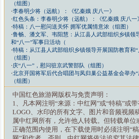
（组图）
·
李春明少将（远航）：《忆秦娥 庆八一》
·
红色头条：李春明少将（远航）：《忆秦娥 庆八一
·
特稿：八一慰问送关怀 拥军优属情意浓（组图）
·
鲁畅、潘文军、韦阳慧：从江县人武部组织乡镇领
和“八一”军事日活动（
·
特稿：从江县人武部组织乡镇领导开展国防教育和“
（组图）
·
庆“八一”，慰问驻京武警部队（组图）
·
北京开国将军后代合唱团与凤归巢公益基金会举办“
（组图）
中国红色旅游网版权与免责声明：
1、凡本网注明“来源：中红网”或“特稿”或
LOGO、水印的所有文字、图片和音频视频
属中红网所有，允许他人转载。但转载单位
正确范围内使用，在下载使用时必须注明“
网”和作者，否则，中红网将依法追究其法