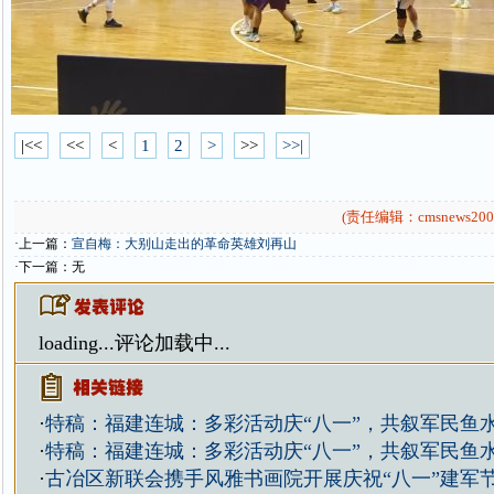
|<<
<<
<
1
2
>
>>
>>|
(责任编辑：cmsnews200
·上一篇：
宣自梅：大别山走出的革命英雄刘再山
·下一篇：无
loading...
评论加载中...
·
特稿：福建连城：多彩活动庆“八一”，共叙军民鱼
·
特稿：福建连城：多彩活动庆“八一”，共叙军民鱼
·
古冶区新联会携手风雅书画院开展庆祝“八一”建军