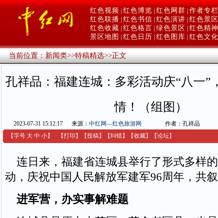
红色视频
红色博览
红色网群
作者专
|
|
|
红色联播
红色书信
红色演讲
红色景
|
|
|
红色收藏
红色格言
绿色景区
红色精
|
|
|
景区地图
红色日历
红色图库
红色文
|
|
|
当前位置：
新闻类
>>
特稿精选
>>
正文
孔祥品：福建连城：多彩活动庆“八一”
情！（组图）
2023-07-31 15:12:17
来源：
中红网—红色旅游网
作者：孔祥品
【字号
大
中
小
】
【
打印
】
【
投稿
】
【
纠错
】
【收藏】
【
论坛
】
连日来，福建省连城县举行了形式多样的庆
动，庆祝中国人民解放军建军96周年，共
进军营，办实事解难题