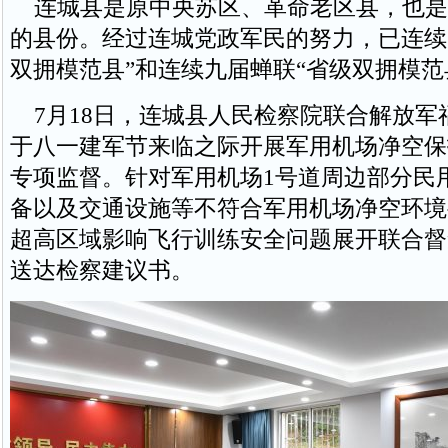
连城县是原中央苏区、革命老区县，也是
的县份。经过连城党政军民的努力，已连续
双拥模范县”和连续九届蝉联“省级双拥模范
7月18日，连城县人民检察院联合解放军
于八一建军节来临之际开展军用机场净空保
专项监督。针对军用机场1号道周边部分民
备以及交通设施等不符合军用机场净空环境
超高区域影响飞行训练安全问题展开联合督
送达检察建议书。