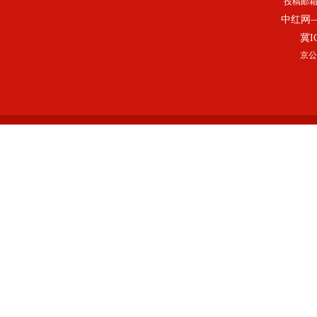
投稿邮
中红网
冀I
京公网