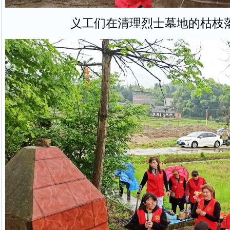
义工们在清理烈士墓地的枯枝