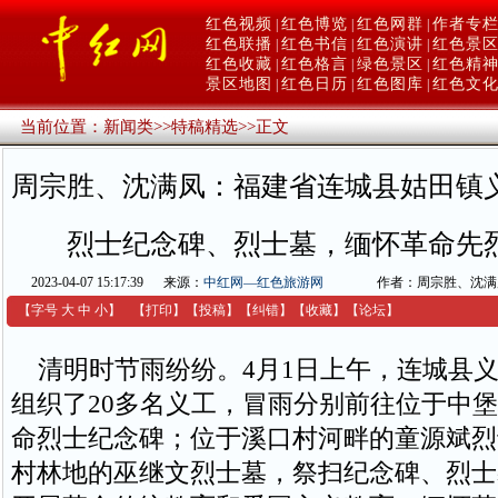
红色视频
红色博览
红色网群
作者专
|
|
|
红色联播
红色书信
红色演讲
红色景
|
|
|
红色收藏
红色格言
绿色景区
红色精
|
|
|
景区地图
红色日历
红色图库
红色文
|
|
|
当前位置：
新闻类
>>
特稿精选
>>
正文
周宗胜、沈满凤：福建省连城县姑田镇
烈士纪念碑、烈士墓，缅怀革命先
2023-04-07 15:17:39
来源：
中红网—红色旅游网
作者：周宗胜、沈满
【字号
大
中
小
】
【
打印
】
【
投稿
】
【
纠错
】
【收藏】
【
论坛
】
清明时节雨纷纷。4月1日上午，连城县义
组织了20多名义工，冒雨分别前往位于中
命烈士纪念碑；位于溪口村河畔的童源斌烈
村林地的巫继文烈士墓，祭扫纪念碑、烈士