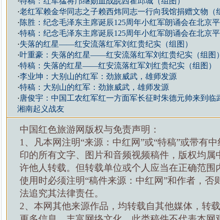
·
特稿：红军猛将邝继勋血战皖西霍邱城（组图）
·
老红军赖金华同志之子赖西炜同志一行向我馆捐赠文物（
·
陈胜：纪念毛泽东主席诞辰125周年小红军朗诵会在北京
·
特稿：纪念毛泽东主席诞辰125周年小红军朗诵会在北京
·
失落的红星——红安流落红军刘红贵纪实（组图）
·
叶重豪：失落的红星——红安流落红军刘红贵纪实（组图
·
特稿：失落的红星——红安流落红军刘红贵纪实（组图）
·
李业坤：大别山的红军：劲旅威武，雄师发源
·
特稿：大别山的红军：劲旅威武，雄师发源
·
唐俊宇：中国工农红军红一方面军长征时朱德元帅来到临
湘南起义战友
中国红色旅游网版权与免责声明：
1、凡本网注明“来源：中红网”或“特稿”或带有中
印的所有文字、图片和音频视频稿件，版权均属
许他人转载。但转载单位或个人应当在正确范围
使用时必须注明“稿件来源：中红网”和作者，否
法追究其法律责任。
2、本网其他来源作品，均转载自其他媒体，转
更多信息，丰富网络文化，此类稿件不代表本网