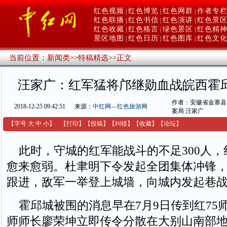
红色视频
红色博览
红色网群
作者专
|
|
|
红色联播
红色书信
红色演讲
红色景
|
|
|
红色收藏
红色格言
绿色景区
红色精
|
|
|
景区地图
红色日历
红色图库
红色文
|
|
|
当前位置：
新闻类
>>
特稿精选
>>
正文
汪家广：红军猛将邝继勋血战皖西霍
作者：安徽省金寨县
2018-12-25 09:42:51
来源：
中红网—红色旅游网
案局 汪家广
【字号
大
中
小
】
【
打印
】
【
投稿
】
【
纠错
】
【收藏】
【
论坛
】
此时，守城的红军能战斗的不足300人，
愈来愈弱。杜聿明下令发起全团集体冲锋
跟进，敌军一举登上城墙，向城内发起巷
霍邱城被围的消息早在7月9日传到红75师
师师长廖荣坤立即传令分散在大别山南部