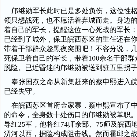
邝继勋军长此时已是多处负伤，这位性格
领只想战死，也不愿活着弃城而走。身边
着自己的军长，提醒这位一心死战的军长：
已经到了城外，保卫皖西苏区的重任还在
带着干部群众趁黑夜突围吧！不容分说，
死保卫着自己的军长，带着100余名干部
脱险。已近昏迷的邝继勋被送到驻五里拐子
奉张国焘之命从新集赶来的蔡申熙进入皖
已经失守。
在皖西苏区首府金家寨，蔡申熙宣布了中
的命令，全身数十处伤口的邝继勋被革职
导红25军，他将红74师余部、75师及皖西
淠河以西，据险构成阻击线。然而霍邱之