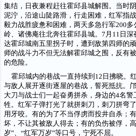
集结，日夜兼程赶往霍邱县城解围。当时
泥泞，沿途山陡路滑，行走困难，红军指
毅力战胜疲惫和困难，两天多急行军200多
岭、诸佛庵往北奔往霍邱县城。7月11日深
达霍邱城南五里拐子时，遭到敌第四师的顽
师的战斗力不但无法解霍邱城之围，反有
的危险。
霍邱城内的巷战一直持续到12日拂晓。
与敌人展开逐街逐屋的巷战，誓死抵抗。
大刀与战士们一起奋勇拼杀，身边的4名警
牲。红军子弹打光了就拼刺刀，刺刀拼弯
用牙咬。有的为了不当俘虏而投井自杀；
坏，不让其被敌人得去；有的负伤被俘，高
岁”、“红军万岁”等口号，宁死不屈。