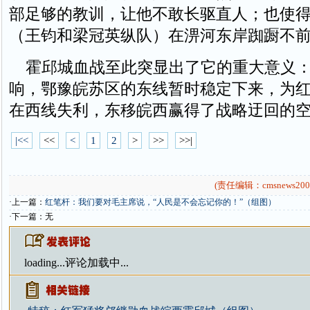
部足够的教训，让他不敢长驱直人；也使
（王钧和梁冠英纵队）在淠河东岸踟蹰不
霍邱城血战至此突显出了它的重大意义：
响，鄂豫皖苏区的东线暂时稳定下来，为
在西线失利，东移皖西赢得了战略迂回的
|<<
<<
<
1
2
>
>>
>>|
(责任编辑：cmsnews200
·上一篇：
红笔杆：我们要对毛主席说，“人民是不会忘记你的！”（组图）
·下一篇：无
loading...
评论加载中...