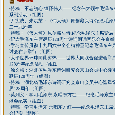
·
特稿：不忘初心 缅怀伟人——纪念伟大领袖毛泽东主
系列活动（组图）
·
尹宪成、朱洪芝：《伟人颂》原创藏头诗:纪念毛泽
二十九周年
·
特稿：《伟人颂》原创藏头诗:纪念毛泽东主席诞辰
·
纪念毛泽东主席诞辰128周年诗词朗诵音乐会在京
·
学习宣传贯彻十九届六中全会精神暨纪念毛泽东主席
讨会在京举行（组图）
·
太平世界环球同此凉热——世界大同联合促进会举
128周年纪念活动（组图
·
涂文梅：湖北省毛泽东诗词研究会京山会员中心隆
诞辰128周年（组图）
·
特稿：湖北省毛泽东诗词研究会京山会员中心隆重
辰128周年（组图）
·
莫列义：学习毛泽东 永唱东方红——纪念毛泽东主席
谈会纪实（组图）
·
特稿：学习毛泽东 永唱东方红——纪念毛泽东主席诞
会纪实（组图）