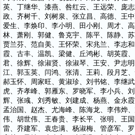
英、丁继华、漆燕、咎红云、王远荣、庞志
政、齐树千、刘树泉、张立昌、高德、王中
爱生、李焕印、李小明、田小刚、周才、高
林、萧刚、郭健、鲁克宇、陈平、陈静、苏
贾兰芬、范自美、王怀荣、宋兆兰、李志和
霞、古丰、温凯、梁健、丘鸿彬、胡英霞、
君、徐辉、徐淑贤、徐淑琴、王安、尹志明
江、郭玉英、闫鸿、张清、王莉、段月芝、
郝玉怀、周家旺、黄淑珍、刘书铭、李继武
虎、齐孝峰、郭雁东、罗晓军、李小兵、刘
辉、张彧、刘秀敏、刘建成、杨燕、金永霞
孟治国、赵杰、尤海峰、陈海龙、李伟烨、
伟、胡世伟、王春贵、李长平、张明、王国
雷、乔建军、袁忠满、杨淑梅、管彦军、罗