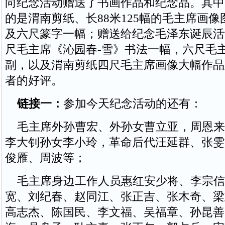
向纪念活动赠送了书画作品和纪念品。其中
的是渭南剪纸、长88米125幅的毛主席画
及六尺篆字一幅；赠送给纪念毛泽东诞辰活
尺毛主席《沁园春-雪》书法一幅，六尺毛
副，以及渭南剪纸四尺毛主席画像大幅作品
者的好评。
链接一：
参加今天纪念活动的还有：
毛主席外孙曹宏、外孙女曹立亚，周恩来
李大钊孙女李小玲，革命后代汪延群、张雯
俊雁、周波等；
毛主席身边工作人员惠红安少将、李宗信
宽、刘纪春、赵同江、张正吉、张木奇、梁
高志杰、陈国民、李文福、吴福章、孙昆善