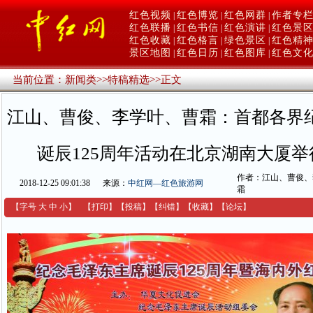
红色视频
红色博览
红色网群
作者专
|
|
|
红色联播
红色书信
红色演讲
红色景
|
|
|
红色收藏
红色格言
绿色景区
红色精
|
|
|
景区地图
红色日历
红色图库
红色文
|
|
|
当前位置：
新闻类
>>
特稿精选
>>
正文
江山、曹俊、李学叶、曹霜：首都各界
诞辰125周年活动在北京湖南大厦
作者：江山、曹俊、
2018-12-25 09:01:38
来源：
中红网—红色旅游网
霜
【字号
大
中
小
】
【
打印
】
【
投稿
】
【
纠错
】
【收藏】
【
论坛
】