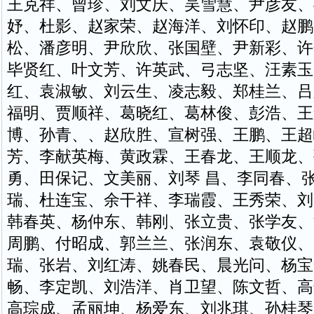
王克祥、曾珍、刘文庆、吴雪慧、尹彦友、
妤、杜影、赵家荣、赵海洋、刘怀印、赵鹏
松、潘彦明、尹欣欣、张国壁、尹新彩、许
毕贤红、叶文芳、许英武、弓志坚、汪素玉
红、袁淑敏、刘云生、凌志毅、郑桂兰、吕
福明、贾顺祥、葛晓红、葛林俊、彭浩、王
博、孙青、、赵欣胜、宣树强、王鹏、王超
芳、李献英梅、黄政霖、王春龙、王顺龙、
勇、田保记、文美丽、刘琴 昌、李同春、
瑞、杜连宝、余干祥、李瑞霞、王秀荣、刘
韩春英、杨仲东、韩刚、张立贵、张学友、
周鹏、付昭成、郭兰兰、张润东、袁敬仪、
瑞、张岩、刘红涛、姚春民、晨光问、杨宝
畅、李定凯、刘浩洋、肖卫望、陈文哲、高
高琮成、孟丽坤、杨爱东、刘兆琪、孙桂琴