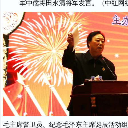
军中儒将田永清将军发言。（中红网
毛主席警卫员、纪念毛泽东主席诞辰活动组