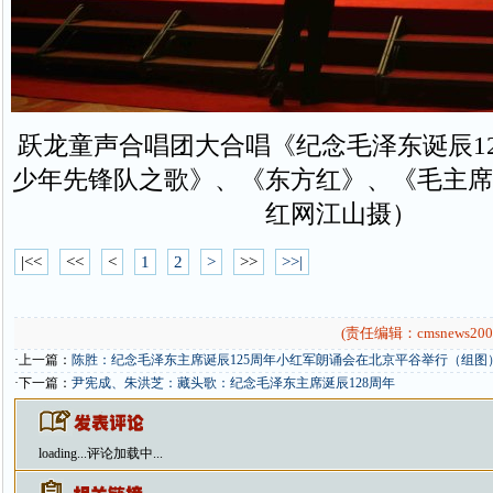
跃龙童声合唱团大合唱《纪念毛泽东诞辰1
少年先锋队之歌》、《东方红》、《毛主席
红网江山摄）
|<<
<<
<
1
2
>
>>
>>|
(责任编辑：cmsnews200
·上一篇：
陈胜：纪念毛泽东主席诞辰125周年小红军朗诵会在北京平谷举行（组图
·下一篇：
尹宪成、朱洪芝：藏头歌：纪念毛泽东主席涎辰128周年
loading...
评论加载中...