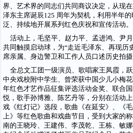
界、艺术界的同志们共同商议决定，从现在
泽东主席诞辰125 周年为契机，利用半年
泛、持续地开展系列红色庆祝和宣传活动。
活动上，毛坚平、赵力平、孟进鸿、尹月
共同触摸启动球，为“走近毛泽东、再现历
席亲属、身边警卫和工作人员口述历史拍摄
全总文工团一级演员、歌唱家王凤霞，跃
中央戏校附中学生、曾荣获中国少儿小梅花
年红色才艺作品征集评选活动金奖、联合国
悦，歌手孙博雅、陈艺丹等，分别在活动上
戏《红灯记》选段，歌曲《在延安》、《毛
上》等红色歌曲和戏曲节目，受到大家的称
南的王晓玲、王建伟、李茂乾、王栋、敏娜