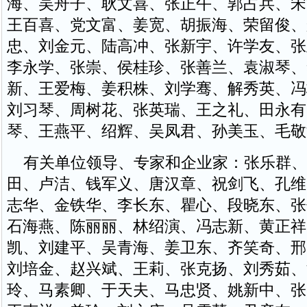
海、吴舟子、耿文喜、张正午、郭占兵、宋
王百喜、党文富、姜宽、胡振海、荣留俊、
忠、刘金元、陆高冲、张新宇、许学友、张
李永学、张崇、侯桂珍、张善兰、袁淑琴、
新、王爱梅、姜积株、刘学骞、解秀英、冯
刘习琴、周树花、张英瑞、王之礼、田永有
琴、王燕平、绍辉、吴凤君、孙美玉、毛敬
有关单位领导、专家和企业家：张乐群、
田、卢洁、钱军义、唐汉章、祝剑飞、孔维
志华、金铁华、李长东、瞿心、段晓东、张
石海燕、陈丽丽、林绍演、冯志新、黄正祥
凯、刘建平、吴青海、姜卫东、齐笑奇、邢
刘培金、赵兴斌、王莉、张克扬、刘秀茹、
玲、马素卿、于天夫、马忠贤、姚新中、张