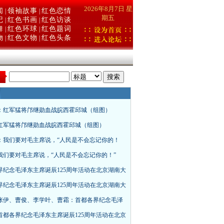
2026年8月7日 星
闻
领袖故事
红色恋情
|
|
期五
记
红色书画
红色访谈
|
|
舞
红色环球
红色题词
|
|
物
红色文物
红色头条
|
|
：
：红军猛将邝继勋血战皖西霍邱城（组图）
红军猛将邝继勋血战皖西霍邱城（组图）
：我们要对毛主席说，“人民是不会忘记你的！
我们要对毛主席说，“人民是不会忘记你的！”
界纪念毛泽东主席诞辰125周年活动在北京湖南大
界纪念毛泽东主席诞辰125周年活动在北京湖南大
张伊、曹俊、李学叶、曹霜：首都各界纪念毛泽
首都各界纪念毛泽东主席诞辰125周年活动在北京