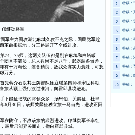
特稿：
特稿：
特稿：
邝继勋将军
特稿：
方面军主力围攻湖北麻城久攻不克之际，国民党军趁
特稿：
西革命根据地，分三路展开了全线进攻。
特稿：
第74、75师，这两支队伍都是刚在麻埠和白塔畈
特稿：
个团且不满员，总人数尚不足八千，武器装备较差，
特稿：
却有十万精锐，装备精良，敌我众寡实力悬殊，可想
虑万分。
特稿：
首先蒋介石以其王牌部队徐庭瑶第四师和宋世科独
特稿：
备旅从颍上强行渡过淮河，向霍邱县境进犯。
手下能征惯战的将领众多，汤恩伯、关麟征、杜聿
2年6月30日，该师关麟征独立旅一马当先，进攻正阳
军在防守，不敌该旅的猛烈进攻。邝继勋军长率红
日，最后只能弃关而走，撤向霍邱县城。