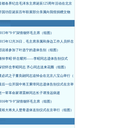
首都各界纪念毛泽东主席诞辰125周年活动在北京
开国功臣诞辰百年联展部分亲属向我馆捐赠文物
015年“9·9”深情缅怀毛主席（组图）
015年12月26日，毛主席亲属和身边工作人员怀念
图说谁参加了叶选宁的遗体告别（组图）
痛悼李昭 怀念耀邦——李昭同志遗体告别仪式
深切怀念李昭同志 齐心同志送来花圈（组图）
董必武之子董良翮同志追悼会在北京八宝山举行（
最后一位开国中将王秉璋同志遗体告别仪式在京举
老一辈革命家谭震林同志长子谭淮远病逝
016年“9·9”深情缅怀毛主席（组图）
粟裕大将夫人楚青遗体送别仪式在京举行（组图）