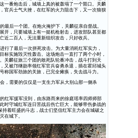
这一番炮击后，城墙上真的被轰塌了一个豁口。关麟
，官兵士气大挫，在红军的火力阻击下，又一次狼狈
的最后一个团。在炮火掩护下，关麟征亲自督战。
展开，只要城墙上有一挺机枪射击，进攻部队甚至都
亡近二百人，无法重新组织攻击，只好收兵。
进行了最后一次拼死攻击。为大量消耗红军实力，
目标实施毁灭性轰击。这场炮击一直打了两个小时，
。关麟征旅三个团的敢死队轮番冲击，战斗打到天
，又被邝继勋率领红军官兵奋勇杀退，插在霍邱城头
号称国军劲旅的关旅，已完全瘫痪，失去战斗力。
会，需要的仅仅是一支生力军从大别山那一侧杀
的红军援军没到，由东路而来的徐庭瑶率四师师部
此时守城红军连日苦战后伤亡巨大，能够带伤参战的
仍保持着旺盛的斗志，战士们坚信红军主力会在城破之
灭在城下。