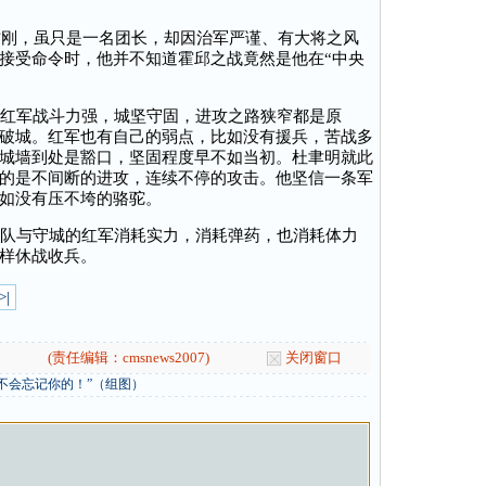
刚，虽只是一名团长，却因治军严谨、有大将之风
接受命令时，他并不知道霍邱之战竟然是他在“中央
红军战斗力强，城坚守固，进攻之路狭窄都是原
破城。红军也有自己的弱点，比如没有援兵，苦战多
城墙到处是豁口，坚固程度早不如当初。杜聿明就此
的是不间断的进攻，连续不停的攻击。他坚信一条军
如没有压不垮的骆驼。
队与守城的红军消耗实力，消耗弹药，也消耗体力
样休战收兵。
>|
(责任编辑：cmsnews2007)
关闭窗口
不会忘记你的！”（组图）