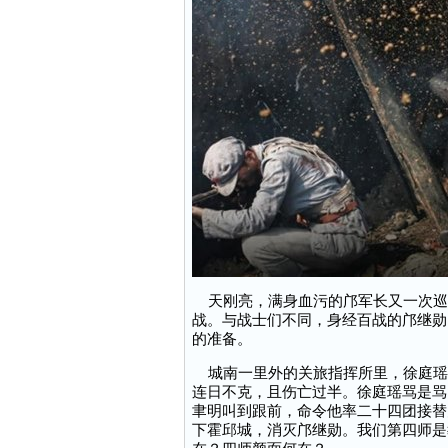
天刚亮，满身血污的邝军长又一次巡
战。与战士们不同，身经百战的邝继勋
的准备。
城南一里外的关旅指挥所里，徐庭瑶
连日不克，且伤亡过半。徐庭瑶骂是骂
聿明叫到跟前，命令他率二十四团接替
下霍邱城，消灭邝继勋。我们第四师是