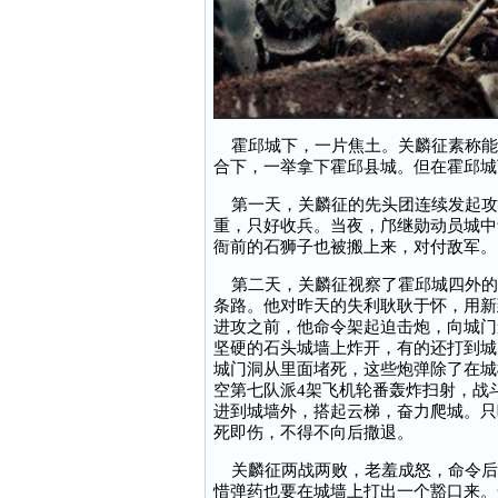
霍邱城下，一片焦土。关麟征素称能
合下，一举拿下霍邱县城。但在霍邱城
第一天，关麟征的先头团连续发起攻
重，只好收兵。当夜，邝继勋动员城中
衙前的石狮子也被搬上来，对付敌军。
第二天，关麟征视察了霍邱城四外的
条路。他对昨天的失利耿耿于怀，用新
进攻之前，他命令架起迫击炮，向城门
坚硬的石头城墙上炸开，有的还打到城
城门洞从里面堵死，这些炮弹除了在城
空第七队派4架飞机轮番轰炸扫射，战
进到城墙外，搭起云梯，奋力爬城。只
死即伤，不得不向后撒退。
关麟征两战两败，老羞成怒，命令后
惜弹药也要在城墙上打出一个豁口来。