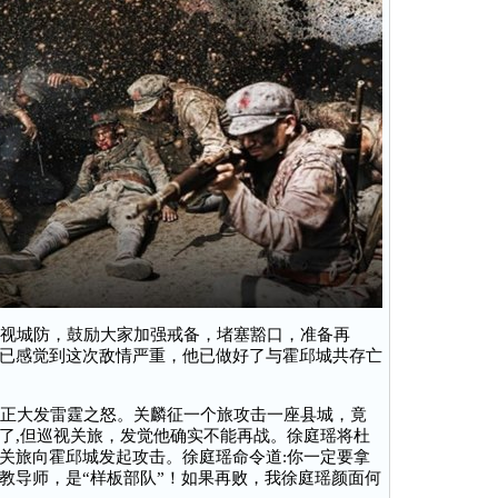
视城防，鼓励大家加强戒备，堵塞豁口，准备再
已感觉到这次敌情严重，他已做好了与霍邱城共存亡
正大发雷霆之怒。关麟征一个旅攻击一座县城，竟
了,但巡视关旅，发觉他确实不能再战。徐庭瑶将杜
关旅向霍邱城发起攻击。徐庭瑶命令道:你一定要拿
教导师，是“样板部队”！如果再败，我徐庭瑶颜面何