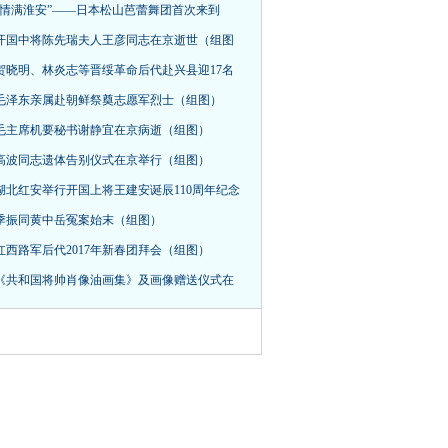
“情满淮安”——日本松山芭蕾舞团首次来到
开国中将陈先瑞夫人王彦同志在京逝世（组图
贺晓明、林炎志等晋绥革命后代赴兴县迎17名
毛泽东亲属赴朝鲜祭奠志愿军烈士（组图）
毛主席机要秘书谢静宜在京病逝（组图）
高波同志遗体告别仪式在京举行（组图）
湖北红安举行开国上将王建安诞辰110周年纪念
季振同黄中岳冤案始末（组图）
红西路军后代2017年新春团拜会（组图）
《共和国将帅肖像油画集》及画像赠送仪式在