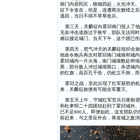
南门内居民区，狼烟四起，火光冲天。
征下令攻击，但是，连遭两次败绩之后
逃回，当日不得不草草收兵。
第三天，关麟征向霍邱南门投人了他
无奈冲击道路过于狭窄，部队无法同时
难以接近城门。当天下午，这个团已伤
第四天，怒气冲天的关麟征组织全旅
他命令炮兵再次对霍邱南门城墙和城内
霍邱城内一片火海，南门城墙数处坍塌
黑，部分敌人冲过城墙豁口，杀进城内
的红旗，虽百孔千疮，仍屹立不倒，而
霍邱之战，至此出现了红军获胜的机
来，关麟征旅便有可能全军覆灭。
第五天上午，守城红军官兵日夜盼望
和杜聿明二十四团却赶到了霍邱城外。
已不足800人。即便如此，这支部队
前赶来，与之里应外合，将攻城之敌消