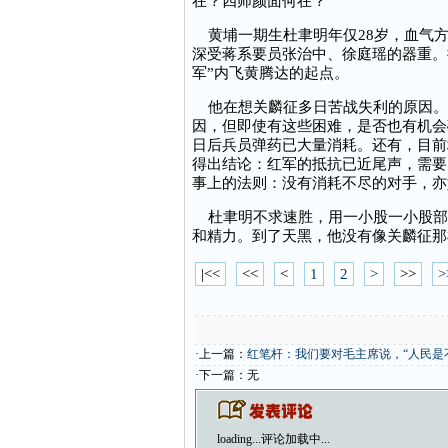
在？四师颜面何在？
黄埔一期生杜聿明年仅28岁，血气方
深受蒋系要员张治中、徐庭瑶的器重。
军”内飞黄腾达的起点。
他在想关麟征多日苦战失利的原因。
因，但即使有这些困难，是否也有机会
日后兵员弹药已大量消耗。还有，目前
得出结论：红军的抵抗已近尾声，需要
事上的法则：没有消耗不尽的对手，亦
杜聿明不求速胜，用一小股一小股部
和精力。到了天黑，他没有像关麟征那
|<<
<<
<
1
2
>
>>
>
·上一篇：
红笔杆：我们要对毛主席说，“人民是
·下一篇：无
loading...
评论加载中...