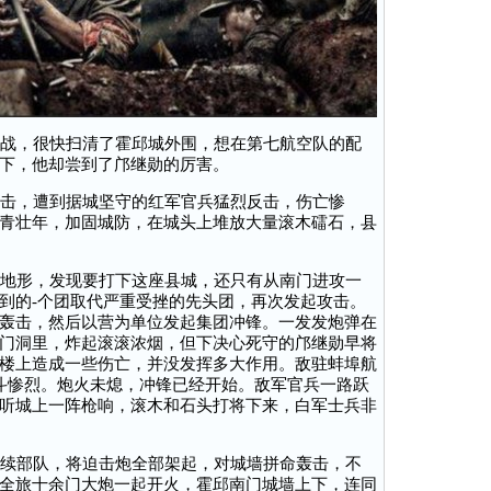
战，很快扫清了霍邱城外围，想在第七航空队的配
下，他却尝到了邝继勋的厉害。
击，遭到据城坚守的红军官兵猛烈反击，伤亡惨
青壮年，加固城防，在城头上堆放大量滚木礌石，县
地形，发现要打下这座县城，还只有从南门进攻一
到的-个团取代严重受挫的先头团，再次发起攻击。
轰击，然后以营为单位发起集团冲锋。一发发炮弹在
门洞里，炸起滚滚浓烟，但下决心死守的邝继勋早将
楼上造成一些伤亡，并没发挥多大作用。敌驻蚌埠航
斗惨烈。炮火未熄，冲锋已经开始。敌军官兵一路跃
听城上一阵枪响，滚木和石头打将下来，白军士兵非
续部队，将迫击炮全部架起，对城墙拼命轰击，不
全旅十余门大炮一起开火，霍邱南门城墙上下，连同