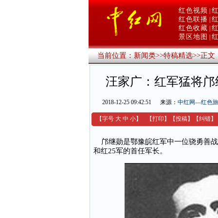
红色视频
|
红色联播
|
红色收藏
|
景区地图
|
当前位置：
新闻类
>>
特稿精选
>>
正文
汪家广：红军猛将邝
2018-12-25 09:42:51
来源：
中红网—红色
【字号
大
中
小
】
【
打印
】
【
投稿
】
【
纠错
】
邝继勋是鄂豫皖红军中一位骁勇善战
和红25军的首任军长。