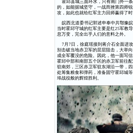
霍邱县城三面环水，只有南门外一条
的，如能据城坚守，一战而挫第四师锐
攻，如此也就给红军主力回师赢得了时
皖西北道委书记郭述申奉中共鄂豫皖省
当时霍邱守城的红军主要是红25军教导
息万变，完全出乎人们的意料之外。
7月7日，徐庭瑶接到蒋介石全面进攻
别击破当地赤卫军的层层阻击，大举向
成全军覆没的危险。因此，他一面写信
霍邱中部和南部五个区的赤卫军前往配
驻南郊，三区赤卫军驻东湖沿一带，四
处筹集粮食和弹药，准备固守霍邱城等
埠战役般的辉煌胜利。