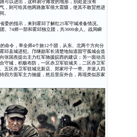
路可以进出，这样易守难攻的地形，别处是没有
气，则可给其他两路敌军很大震慑，使其不敢贸然进
间。
委的指示，来到霍邱了解红25军守城准备情况。
团、74师一部和霍邱独立团，共3000余人。战局瞬
的命令，率全师4个旅12个团，从东、北两个方向分
霍邱县城进犯。邝继勋军长清楚地知道固守孤城会造
向张国焘提出主力红军驰援皖西的建议；另一面动员
合守城，积极布防，一区赤卫军驻城关，二区赤卫军
、五区赤卫军驻城北新店、郑家圩子一带。并派人四
待四方面军主力驰援，然后里应外合，再现类似苏家