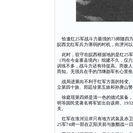
恰逢红25军战斗力最强的73师随四
皖西北红军兵力薄弱的时机，向淠河以
此时，驻守在皖西根据地的是红25军
（均在今金寨县境内）组建不久，仅六
训练不多，战斗力还有待提高。而敌人
而知。无强兵在手的邝继勋军长心里焦
战局进展向不利于红军方面的转变。
立第四十旅、郑廷珍第五旅和孙庚山警
徐庭瑶第四师是清一色的德式装备，
明等国民党著名将军皆出自该师。193
关。
红军在淮河沿岸只有地方武装及赤卫
25军74师一部在正阳关前与敌酣战一