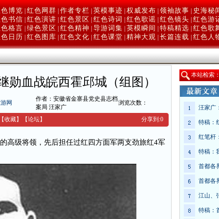
红色博览
红色网群
作者专栏
英模事迹
权威发布
领袖故事
史海秘
|
|
|
|
|
|
红色书信
红色演讲
红色景区
红色诗词
红色歌谣
红色镜头
红色游
|
|
|
|
|
|
红色格言
绿色景区
红色精神
导游词集
英模瞬间
特稿精选
红色歌
|
|
|
|
|
|
红色日历
红色图库
红色文化
红色课堂
精神大观
长篇连载
红色人
|
|
|
|
|
|
本
站检索
继勋血战皖西霍邱城（组图）
作者：安徽省金寨县党史县志档
旅游网
浏览次数：
案局 汪家广
汪家广
【收藏】
【
论坛
】
分享到:
0
特稿：
红笔杆
的高级将领，先后担任过红四方面军两支劲旅红4军
特稿：
首都各
首都各
江山、
特稿：