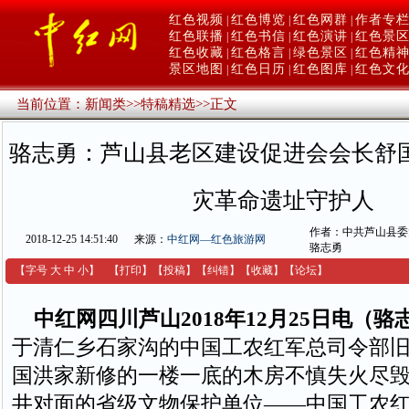
红色视频
红色博览
红色网群
作者专
|
|
|
红色联播
红色书信
红色演讲
红色景
|
|
|
红色收藏
红色格言
绿色景区
红色精
|
|
|
景区地图
红色日历
红色图库
红色文
|
|
|
当前位置：
新闻类
>>
特稿精选
>>
正文
骆志勇：芦山县老区建设促进会会长舒
灾革命遗址守护人
作者：中共芦山县委
2018-12-25 14:51:40
来源：
中红网—红色旅游网
骆志勇
【字号
大
中
小
】
【
打印
】
【
投稿
】
【
纠错
】
【收藏】
【
论坛
】
中红网四川芦山2018年12月25日电（骆
于清仁乡石家沟的中国工农红军总司令部
国洪家新修的一楼一底的木房不慎失火尽
井对面的省级文物保护单位——中国工农