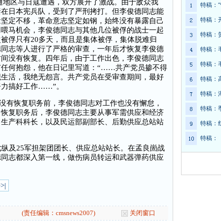
大通地区与日寇遭遇，双方展开了激战。由于敌众我
特稿：
禁在日本宪兵队，受到了严刑拷打。但李俊德同志能
特稿：
念坚定不移，革命意志坚定如钢，始终没有暴露自己
用喂马机会，李俊德同志与其他几位被俘的战士一起
特稿：
被俘只有20多天，而且是集体被俘，集体脱难归
德同志等人进行了严格的审查，一年后才恢复李俊德
特稿：
时间没有恢复。四年后，由于工作出色，李俊德同志
特稿：
任何抱怨，他在日记里写道：“……共产党员掺不得
织生活，我绝无怨言。共产党员在受审查期间，最好
特稿：
力搞好工作……”。
特稿：
。没有恢复职务前，李俊德同志对工作也没有懈怠，
特稿：
；恢复职务后，李俊德同志主要从事军需供应和经济
、生产科科长，以及民运部副部长、后勤供应总站站
特稿：
特稿：
纵及25军担架团团长、供应总站站长。在孟良崮战
德同志都深入第一线，做伤病员转运和武器弹药供应
>|
(责任编辑：cmsnews2007)
关闭窗口