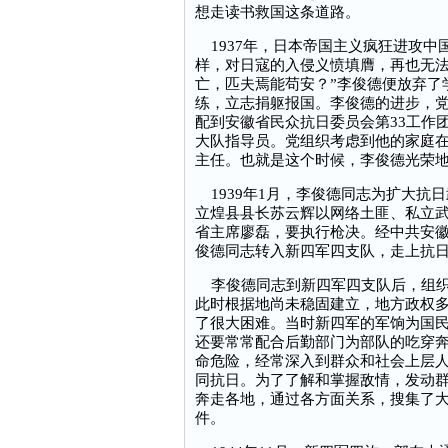
想走读书救国这条道路。
1937年，日本帝国主义疯狂进攻中
样，对日寇的入侵义愤填膺，再也无法
亡，匹夫焉能苟安？”李俊德便放弃了
练，立志捐躯报国。李俊德的进步，
配到安徽省民众抗日委员会第33工作
大队指导员。党组织考虑到他的家庭
主任。也就是这个时候，李俊德光荣
1939年1月，李俊德同志为扩大抗
立煌县县长苏云辉以网络土匪、私立
省主席廖磊，要执行枪决。经中共安
俊德同志转入新四军四支队，走上抗
李俊德同志到新四军四支队后，组织
此时根据地尚未稳固建立，地方政权
了很大困难。当时新四军的军饷为国
还要常常配合后勤部门为部队的吃穿
命危险，经常深入到群众和社会上层
同抗日。为了了解和掌握敌情，发动
奔走各地，通过各方面关系，搜集了
件。