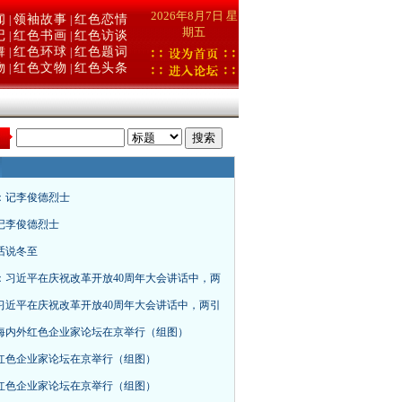
2026年8月7日 星
闻
领袖故事
红色恋情
|
|
期五
记
红色书画
红色访谈
|
|
舞
红色环球
红色题词
|
|
物
红色文物
红色头条
|
|
：
：记李俊德烈士
记李俊德烈士
话说冬至
：习近平在庆祝改革开放40周年大会讲话中，两
习近平在庆祝改革开放40周年大会讲话中，两引
海内外红色企业家论坛在京举行（组图）
红色企业家论坛在京举行（组图）
红色企业家论坛在京举行（组图）