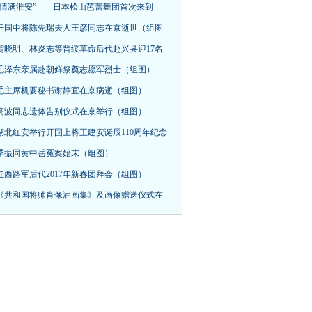
“情满淮安”——日本松山芭蕾舞团首次来到
开国中将陈先瑞夫人王彦同志在京逝世（组图
贺晓明、林炎志等晋绥革命后代赴兴县迎17名
毛泽东亲属赴朝鲜祭奠志愿军烈士（组图）
毛主席机要秘书谢静宜在京病逝（组图）
高波同志遗体告别仪式在京举行（组图）
湖北红安举行开国上将王建安诞辰110周年纪念
季振同黄中岳冤案始末（组图）
红西路军后代2017年新春团拜会（组图）
《共和国将帅肖像油画集》及画像赠送仪式在