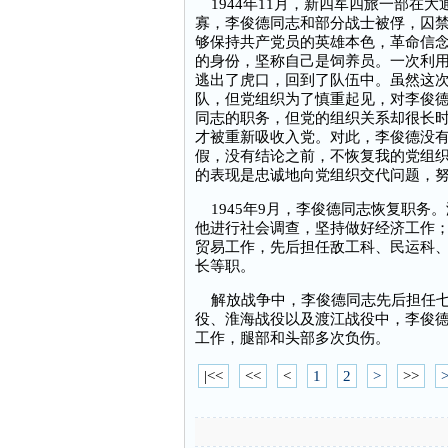
1944年11月，新四军四旅一部在
寡，李俊德同志和部分战士被俘，囚
够保持共产党员的英雄本色，革命信
的身份，坚称自己是饲养员。一次利
逃出了虎口，回到了队伍中。虽然这次
队，但党组织为了慎重起见，对李俊
同志的职务，但党的组织关系却很长
才被重新吸收入党。对此，李俊德没有
假，没有结论之前，不恢复我的党组
的表现是忠诚地向党组织交代问题，努
1945年9月，李俊德同志恢复职务
他进行社会调查，坚持做好经济工作
贸易工作，先后担任敌工科、民运科
长等职。
解放战争中，李俊德同志先后担任七
役、淮海战役以及渡江战役中，李俊
工作，腿部和头部多次负伤。
|<<
<<
<
1
2
>
>>
>