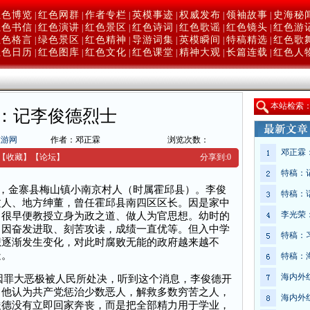
红色博览
红色网群
作者专栏
英模事迹
权威发布
领袖故事
史海秘
|
|
|
|
|
|
红色书信
红色演讲
红色景区
红色诗词
红色歌谣
红色镜头
红色游
|
|
|
|
|
|
红色格言
绿色景区
红色精神
导游词集
英模瞬间
特稿精选
红色歌
|
|
|
|
|
|
红色日历
红色图库
红色文化
红色课堂
精神大观
长篇连载
红色人
|
|
|
|
|
|
本
站检索
：记李俊德烈士
旅游网
作者：邓正霖
浏览次数：
邓正霖
【收藏】
【
论坛
】
分享到:
0
特稿：
向成，金寨县梅山镇小南京村人（时属霍邱县）。李俊
特稿：
文人、地方绅董，曾任霍邱县南四区区长。因是家中
李光荣
，很早便教授立身为政之道、做人为官思想。幼时的
，因奋发进取、刻苦攻读，成绩一直优等。但入中学
特稿：
想逐渐发生变化，对此时腐败无能的政府越来越不
疑。
特稿：
海内外
因罪大恶极被人民所处决，听到这个消息，李俊德开
。他认为共产党惩治少数恶人，解救多数穷苦之人，
海内外
俊德没有立即回家奔丧，而是把全部精力用于学业，