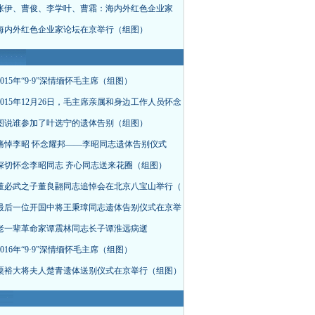
张伊、曹俊、李学叶、曹霜：海内外红色企业家
海内外红色企业家论坛在京举行（组图）
015年“9·9”深情缅怀毛主席（组图）
015年12月26日，毛主席亲属和身边工作人员怀念
图说谁参加了叶选宁的遗体告别（组图）
痛悼李昭 怀念耀邦——李昭同志遗体告别仪式
深切怀念李昭同志 齐心同志送来花圈（组图）
董必武之子董良翮同志追悼会在北京八宝山举行（
最后一位开国中将王秉璋同志遗体告别仪式在京举
老一辈革命家谭震林同志长子谭淮远病逝
016年“9·9”深情缅怀毛主席（组图）
粟裕大将夫人楚青遗体送别仪式在京举行（组图）