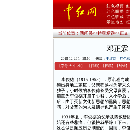
红色视频
|
红色联播
|
红色收藏
|
景区地图
|
当前位置：
新闻类
>>
特稿精选
>>
正文
邓正霖
2018-12-25 14:28:16
来源：
中红网—红色
【字号
大
中
小
】
【
打印
】
【
投稿
】
【
纠错
】
李俊德（1915-1953），原名程
德出身地主家庭，父亲程越村为清末
独子，小时候的李俊德备受父母喜爱
启蒙为李俊德开启了心智，入小学后
后，由于受新文化新思想的熏陶，思
满，对父辈的为人及训导也产生了怀
1931年夏，李俊德的父亲及四叔皆
始还有些悲痛，但很快就平静了下来
这么做是顺应历史潮流的。因而，李