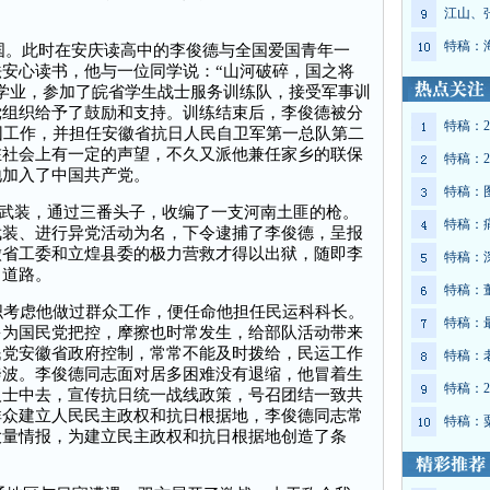
江山、
特稿：
国。此时在安庆读高中的李俊德与全国爱国青年一
安心读书，他与一位同学说：“山河破碎，国之将
学业，参加了皖省学生战士服务训练队，接受军事训
党组织给予了鼓励和支持。训练结束后，李俊德被分
特稿：2
团工作，并担任安徽省抗日人民自卫军第一总队第二
在社会上有一定的声望，不久又派他兼任家乡的联保
特稿：2
地加入了中国共产党。
特稿：
日武装，通过三番头子，收编了一支河南土匪的枪。
特稿：
武装、进行异党活动为名，下令逮捕了李俊德，呈报
徽省工委和立煌县委的极力营救才得以出狱，随即李
特稿：
日道路。
特稿：
考虑他做过群众工作，便任命他担任民运科科长。
特稿：
多为国民党把控，摩擦也时常发生，给部队活动带来
民党安徽省政府控制，常常不能及时拨给，民运工作
特稿：
奔波。李俊德同志面对居多困难没有退缩，他冒着生
特稿：2
人士中去，宣传抗日统一战线政策，号召团结一致共
群众建立人民民主政权和抗日根据地，李俊德同志常
特稿：
大量情报，为建立民主政权和抗日根据地创造了条