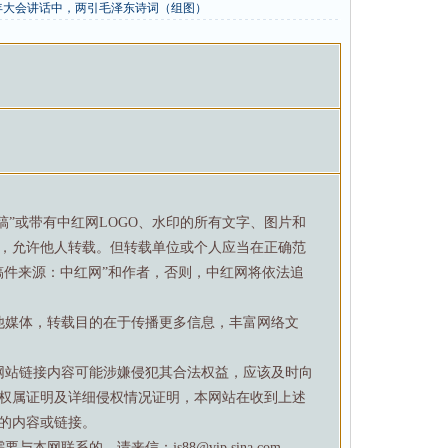
年大会讲话中，两引毛泽东诗词（组图）
特稿”或带有中红网LOGO、水印的所有文字、图片和
，允许他人转载。但转载单位或个人应当在正确范
稿件来源：中红网”和作者，否则，中红网将依法追
他媒体，转载目的在于传播更多信息，丰富网络文
网站链接内容可能涉嫌侵犯其合法权益，应该及时向
权属证明及详细侵权情况证明，本网站在收到上述
的内容或链接。
网联系的，请来信：js88@vip.sina.com