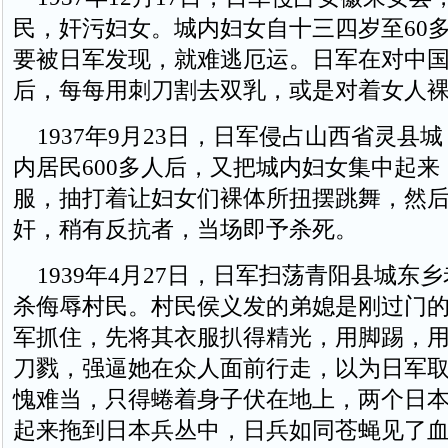
民，奸污妇女。城内妇女自十三四岁至60
要被日军发现，就难逃厄运。日军在对中
后，每每用刺刀割去双乳，或是对着女人
1937年9月23日，日军侵占山西省灵县
内居民600多人后，又把城内妇女集中起来
服，抽打着让妇女们裸体所扭摆跳舞，然
奸，稍有反抗者，当场即予杀死。
1939年4月27日，日军扫荡青阳县城东
杀侮辱村民。村民侯义发的弟媳是刚过门
军抓住，先将其衣服扒得精光，用脚踢，
刀戮，强逼她在众人面前行走，以为日军
愧难当，只得蜷着身子伏在地上，两个日
起来拖到日本兵丛中，日兵如同苍蝇见了