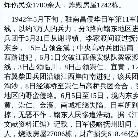
炸伤民众1700余人，炸毁房屋1242栋。
1942年5月下旬，驻南昌侵华日军第11
线，以约3万人的兵力，分3路向赣东地区
兵团于5月31日从谢埠镇、李家渡间渡过抚
东乡， 15日占领金溪；中央高桥兵团沿南
西路进犯，6月1日突破江西保安纵队梁家
线，3日占领临川，8日占领崇仁、宜黄，1
右翼柴田兵团沿赣江西岸向南进犯，该兵团
淘沙，8日经溪桥至崇仁与高桥兵团会合，
地区的野蛮侵略。6月5日至15日，境内东
黄、崇仁、金溪、南城相继失陷。日军所
掠，无恶不作，赣东人民惨遭浩劫。据《
文献资料汇编》记载，日军侵略抚州期间，人
人，烧毁房屋27006栋，财产损失618.46