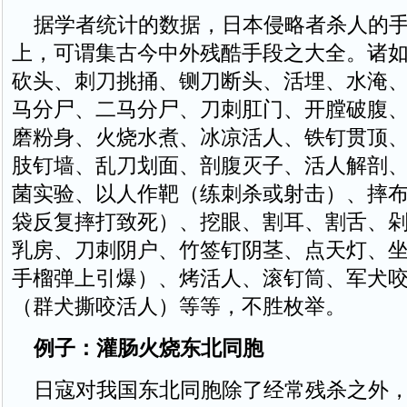
据学者统计的数据，日本侵略者杀人的手
上，可谓集古今中外残酷手段之大全。诸
砍头、刺刀挑捅、铡刀断头、活埋、水淹
马分尸、二马分尸、刀刺肛门、开膛破腹
磨粉身、火烧水煮、冰凉活人、铁钉贯顶
肢钉墙、乱刀划面、剖腹灭子、活人解剖
菌实验、以人作靶（练刺杀或射击）、摔
袋反复摔打致死）、挖眼、割耳、割舌、
乳房、刀刺阴户、竹签钉阴茎、点天灯、
手榴弹上引爆）、烤活人、滚钉筒、军犬
（群犬撕咬活人）等等，不胜枚举。
例子：灌肠火烧东北同胞
日寇对我国东北同胞除了经常残杀之外，