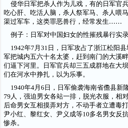
侵华日军把杀人作为儿戏，有的日军官兵
吃心肝、吃活人脑，杀人祭军马、杀人喂
渠过军车，这类罪恶兽行，经常发生……
例子：日军对中国妇女的性摧残暴行实
1942年7月31日，日军攻占了浙江松阳县
军把城内五六十名太婆，赶到南门的大溪
们逼下河里。日军官兵却三五成群地在大
们在河水中挣扎，以为乐事。
1940年4月6日，日军偷袭海南省儋县新
79人，强迫男女各站一排，脱光衣服，相
后命男女互相摸弄对方，不动手者立遭毒
尹小红、黎红女、尹义成等10多名男女反
惨杀。