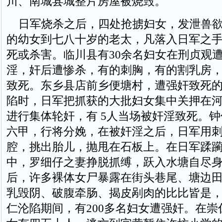
川、南城县城整片房屋被烧毁。
日军烧杀之后，四处抢掳妇女，发泄兽欲
的幼女到七八十岁的老太，凡落入日军之
死或杀害。临川县有30余名妇女在刑贞观
淫，奸后遭惨杀，有的刺胸，有的割乳房
致死。东乡县店前乡便塘村，遭强奸致死的
陷时，日军把抓获的大批妇女集中关押在
进行集体轮奸，有 5人当场被奸淫致死。
六甲，行将分娩，在被奸淫之后，日军用
腔，挑出胎儿，抛甩在石板上。在日军蹂
中，罗细仔之妻挣脱抓缚，跃入水塘自尽
后，许多裸体女尸暴露在街头巷尾、塘边
乳毁阴、破腹牵肠、揭皮剐肉的比比皆是
仁沦陷期间，有200多名妇女遭强奸。在