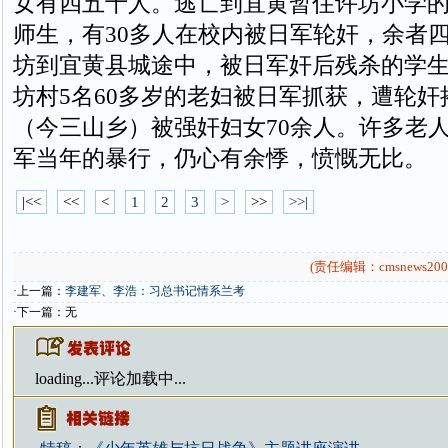
女有四五十人。逃亡到宜黄暂住许坊小学
师生，有30多人在校内被日军轮奸，余者
坊到宜黄县城途中，被日军奸后残杀的学生
坊村5名60多岁的老妇被日军抓获，遭轮奸
（今三山乡）被强奸妇女70余人。许多老
军当年的暴行，仍心有余悸，愤慨无比。
|<<
<<
<
1
2
3
>
>>
>>|
(责任编辑：cmsnews200
·上一篇：
李建军、李浩：习总书记情系兰考
·下一篇：无
loading...
评论加载中...