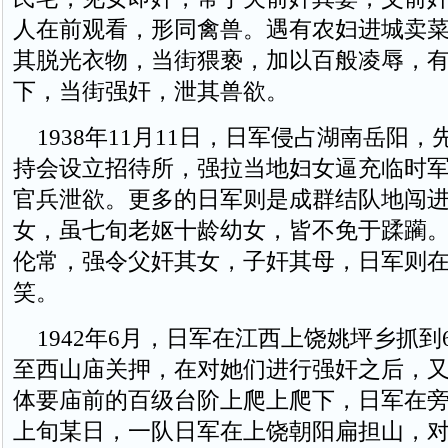
人在前观看，形同禽兽。遇有农妇进城卖
其脱光衣物，当街猥亵，加以百般凌辱，
下，当街强奸，泄其兽欲。
1938年11月11日，日军侵占湖南岳阳，
持会设立招待所，强拉当地妇女逼充临时
官兵泄欲。更多的日军则是成群结队地闯
女，虽七旬老妪十龄幼女，皆不免于蹂躏
伦常，强令父奸其女，子奸其母，日军则
笑。
1942年6月，日军在江西上饶姚坪乡抓到
至西山庙关押，在对她们进行强奸之后，
体要庙前的百级台阶上爬上爬下，日军在旁
上旬某日，一队日军在上饶朝阳扁担山，