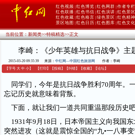
红色视频
红色博览
红色网群
作者专
|
|
|
红色联播
红色书信
红色演讲
红色景
|
|
|
红色收藏
红色格言
绿色景区
红色精
|
|
|
景区地图
红色日历
红色图库
红色文
|
|
|
当前位置：
新闻类
>>
特稿精选
>>
正文
李崎：《少年英雄与抗日战争》主
2015-03-20 09:35:39
来源：
中红网—中国红色旅游网
作者：李崎
【字号
大
中
小
】
【
打印
】
【
投稿
】
【
纠错
】
【收藏】
【
论坛
】
同学们，今年是抗日战争胜利70周年。
忘记历史就意味着背叛。
下面，就让我们一道共同重温那段历史
1931年9月18日，日本帝国主义向我国
突然进攻（这就是震惊全国的“九•一八事变