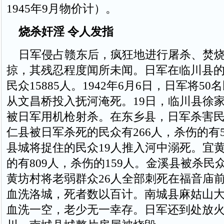
1945年9月物价计）。
烧杀奸淫 令人发指
日军侵占赣东后，疯狂地进行屠杀、焚烧
掠，其残忍程度闻所未闻。日军在临川县的
民众15885人。1942年6月6日，日军将5
从文昌桥投入抚河淹死。19日，临川县徐家
被日军用机枪射杀。在东乡县，日军杀害民众
仁县被日军杀死的民众有266人，杀伤的有
县城将捉住的民众19人推入河中溺死。宜
的有809人，杀伤的159人。金溪县被杀民众
黄坊村将老弱群众26人全部刺死在福音庙
血洗洛城，死者数以百计。南城县麻姑山
血洗一空，老少无一幸存。日军还到处放