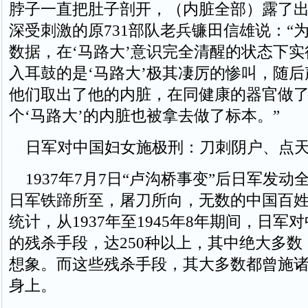
脖子一直把肚子剖开，（内脏全部）露了出
深受刺激的原731部队老兵镰田信雄说：“
数据，在‘马路大’意识完全清醒的状态下
入耳鼓的是‘马路大’极其凄厉的惨叫，随
他们取出了他的内脏，在同健康的器官做
个‘马路大’的内脏也被拿去做了标本。”
日军对中国妇女施极刑：刀刺阴户、点天
1937年7月7日“卢沟桥事变”后日军发动
日军铁蹄所至，屠刀所向，无数的中国百
统计，从1937年至1945年8年期间，日军
的残杀手段，达250种以上，其中绝大多
想象。而这些残杀手段，其大多数都曾施
身上。