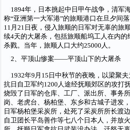
1894年，日本挑起中日甲午战争，清军
称“亚洲第一大军港”的旅顺港口在旦夕间落
11月21日夜，侵入旅顺的日军对无辜的旅
续4天的大屠杀，包括旅顺船坞工人在内的
杀戮。当年，旅顺人口大约25000人。
2、平顶山惨案——平顶山下的大屠杀
1932年9月15日中秋节的夜晚，以梁聚
抗日自卫军约1200人途经抚顺郊区的攻打
烧毁了日军的仓库、工厂、派出所、事务
岗、老虎台、杨柏堡、东乡和古城子进发
日军杨柏堡采炭所，处死了采炭所所长渡
自卫团长平岛善作等七八个日本人，并放
所。抚顺日军拿抗日武装没办法，迁怒无