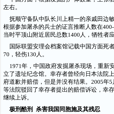
左右。
抚顺守备队中队长川上精一的亲戚田边敏
根据参加屠杀的兵士的证言推断人数在400-
当时平顶山附近居民总数1400人，牺牲者应
国际联盟安理会档案馆记载中国方面死者70
70，轻伤130人。
1971年，中国政府发掘屠杀现场，重新
立了遗址纪念馆。幸存者曾经向日本法院
府道歉并赔偿，但是并没有结果。2005年
等法院驳回了幸存者提出的赔偿诉讼，幸
继续上诉。
极刑酷刑 杀害我国同胞施及其残忍