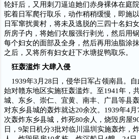
轮奸后，又用刺刀逼迫她们赤身裸体在庭
驼着日军爬行取乐，动作稍稍缓慢，即施
日军窜扰黄村，将未及逃脱的三四十名妇
所房子内，将她们衣服强行剥光，然后用
每个妇女的面部及全身，然后再用油脂涂
之后，又将所有妇女赶下水塘捉鸭取乐。
狂轰滥炸 大肆入侵
1939年3月28日，侵华日军占领南昌。
始对赣东地区实施狂轰滥炸。至1941年，
城、东乡、崇仁、宜黄、南丰、广昌等县轰
对东乡县城的轰炸就达20余次。1939年4月
次轰炸东乡县城，炸死80余人，烧毁房屋90
日，9架日机分3批对临川温圳实施轰炸，炸
人，炸毁民房10多栋，炸沉船只4艘。24日