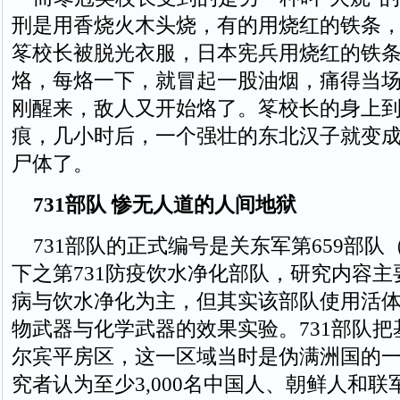
刑是用香烧火木头烧，有的用烧红的铁条
笗校长被脱光衣服，日本宪兵用烧红的铁
烙，每烙一下，就冒起一股油烟，痛得当
刚醒来，敌人又开始烙了。笗校长的身上
痕，几小时后，一个强壮的东北汉子就变
尸体了。
731部队 惨无人道的人间地狱
731部队的正式编号是关东军第659部队
下之第731防疫饮水净化部队，研究内容
病与饮水净化为主，但其实该部队使用活
物武器与化学武器的效果实验。731部队
尔宾平房区，这一区域当时是伪满洲国的
究者认为至少3,000名中国人、朝鲜人和联军