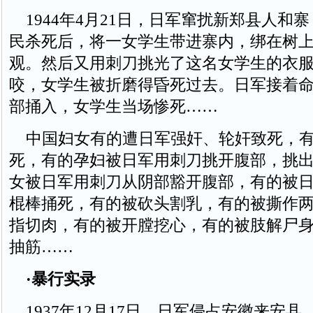
1944年4月21日，日军窜扰新郑县人和寨
民杀死后，将一女学生带进寨内，绑在树
观。然后又用刺刀挑光了这名女学生的衣
咬，女学生被折磨得昏死过去。日军接着
部捅入，女学生当场惨死……
中国妇女有的遭日军强奸、轮奸致死，有
死，有的孕妇被日军用刺刀挑开腹部，挑
女被日军用刺刀从阴部豁开腹部，有的被
棍棒捅死，有的被砍头割乳，有的被撕作
指切肉，有的被开膛挖心，有的被肢解尸
抽筋……
·暴行实录
1937年12月17日，日军侵占安徽来安县