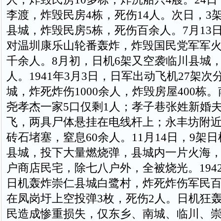
李渡，炸毁民房4栋，死伤14人。次日，3
县城，炸毁民房5栋，死伤百余人。7月13日
对温圳康乐山轮番轰炸，炸毁国民党军军火
千余人。8月初，日机6架又空袭临川县城，
人。1941年3月3日，日军出动飞机27架次
城，炸死炸伤1000余人，炸毁房屋400栋
尧孝杰一家5口仅剩1人；孝子巷张姓新婚
飞，两具尸体悬挂在电线杆上；永丰坊附
砖石堵塞，窒息60余人。11月14日，9架
县城，投下大量燃烧弹，县城内一片火海
户商店民宅，除七八户外，全被烧光。1942
日机轰炸崇仁县城白鹭村，炸死炸伤军民
在凤岗圩上空投弹3枚，死伤2人。日机狂
民造成惨重损失，仅东乡、南城、临川、崇