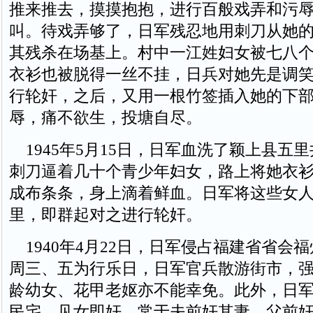
推来推去，摸摸抱抱，进行百般戏弄和污
叫。待戏弄够了，日军残忍地用刺刀从她
其残杀在场基上。村中一江姓妇女被七八
衣衫也被脱得一丝不挂，日兵对她先是调
行轮奸，之后，又用一根竹签插入她的下
辱，痛不欲生，投塘自尽。
1945年5月15日，日军血洗了颖上县五
刺刀逼着几十个青少年妇女，路上将她衣
成布条条，身上滴着鲜血。日军将这些女
里，即群起对之进行轮奸。
1940年4月22日，日军侵占福建省省会
周三、五为行乐日，日军官兵散游街市，
龄幼女、花甲老妪亦不能幸免。此外，日
民宅，见女即奸，常于夫前奸其妻，父前