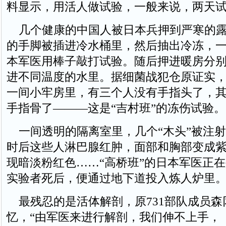
料显示，用活人做试验，一般来说，两天
几个健康的中国人被日本兵押到严寒的露
的手脚被插进冷水桶里，然后抽出冷冻，
本军医用棒子敲打试验。随后押进暖房分
进不同温度的水里。据细菌战犯仓原证实
一间小牢房里，有三个人没有手指头了，
手指骨了———这是“吉村班”的冻伤试验。
一间透明的隔离室里，几个“木头”被注射
时后这些人淋巴腺红肿，面部和胸部变成
现暗淡粉红色……“高桥班”的日本军医正
实验者死后，便通过地下道投入炼人炉里
最残忍的是活体解剖，原731部队成员森
忆，“由军医来进行解剖，我们伸不上手，