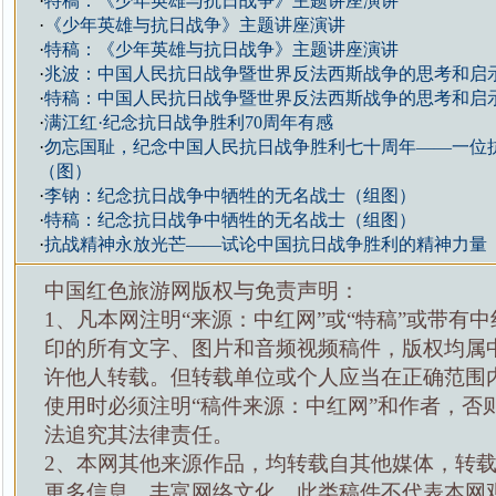
·
特稿：《少年英雄与抗日战争》主题讲座演讲
·
《少年英雄与抗日战争》主题讲座演讲
·
特稿：《少年英雄与抗日战争》主题讲座演讲
·
兆波：中国人民抗日战争暨世界反法西斯战争的思考和启
·
特稿：中国人民抗日战争暨世界反法西斯战争的思考和启
·
满江红·纪念抗日战争胜利70周年有感
·
勿忘国耻，纪念中国人民抗日战争胜利七十周年——一位
（图）
·
李钠：纪念抗日战争中牺牲的无名战士（组图）
·
特稿：纪念抗日战争中牺牲的无名战士（组图）
·
抗战精神永放光芒——试论中国抗日战争胜利的精神力量
中国红色旅游网版权与免责声明：
1、凡本网注明“来源：中红网”或“特稿”或带有中
印的所有文字、图片和音频视频稿件，版权均属
许他人转载。但转载单位或个人应当在正确范围
使用时必须注明“稿件来源：中红网”和作者，否
法追究其法律责任。
2、本网其他来源作品，均转载自其他媒体，转
更多信息，丰富网络文化，此类稿件不代表本网