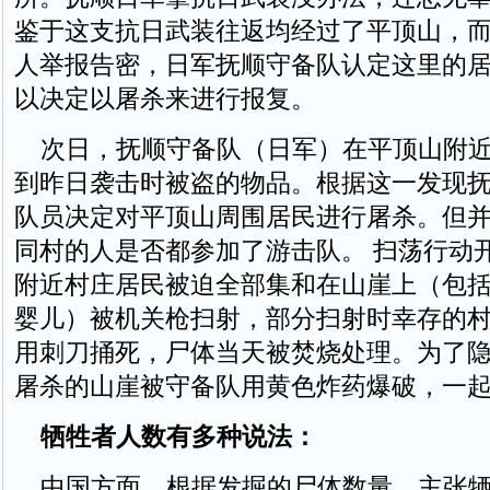
鉴于这支抗日武装往返均经过了平顶山，
人举报告密，日军抚顺守备队认定这里的居
以决定以屠杀来进行报复。
次日，抚顺守备队（日军）在平顶山附近
到昨日袭击时被盗的物品。根据这一发现抚
队员决定对平顶山周围居民进行屠杀。但
同村的人是否都参加了游击队。 扫荡行动
附近村庄居民被迫全部集和在山崖上（包
婴儿）被机关枪扫射，部分扫射时幸存的
用刺刀捅死，尸体当天被焚烧处理。为了
屠杀的山崖被守备队用黄色炸药爆破，一
牺牲者人数有多种说法：
中国方面，根据发掘的尸体数量，主张牺牲