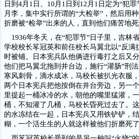
日到4月1日、10月1日到12月1日定为“犯
月李，集中实行所谓的“大检举”，然后用
折磨被“检举”出来的人，直到他们痛苦地
1936年冬天，在“犯罪节”日子里，吉林
学校校长笗冠英和前任校长马翼北以“反满
时被铺。日本宪兵队他俩进行毒打之后又
他们把马翼北拖到井台边，施行“灌肠”刑
寒风刺骨，滴水成冰，马校长被扒光衣服
两个日本宪兵把他按倒在井台旁边，另一
里提起一桶冰冷的水，朝他的嘴里猛灌，
桶，不知灌了几桶，马校长昏死过去了。
的水冻结在一起，日本宪兵又用铁铲铲，
糊，一个活生生的人就这样被他们折磨死
而笗冠英校长受到的是另一种叫“火烧”的