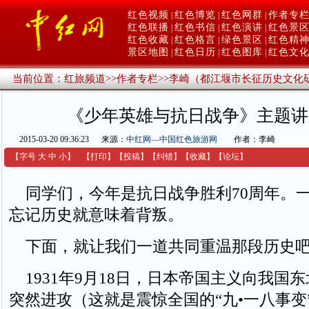
红色视频
红色博览
红色网群
作者专
|
|
|
红色联播
红色书信
红色演讲
红色景
|
|
|
红色收藏
红色格言
绿色景区
红色精
|
|
|
景区地图
红色日历
红色图库
红色文
|
|
|
当前位置：
红旅频道
>>
作者专栏
>>
李崎（都江堰市长征历史文化
《少年英雄与抗日战争》主题讲
2015-03-20 09:36:23
来源：
中红网—中国红色旅游网
作者：李崎
【字号
大
中
小
】
【
打印
】
【
投稿
】
【
纠错
】
【收藏】
【
论坛
】
同学们，今年是抗日战争胜利70周年。
忘记历史就意味着背叛。
下面，就让我们一道共同重温那段历史
1931年9月18日，日本帝国主义向我国
突然进攻（这就是震惊全国的“九•一八事变