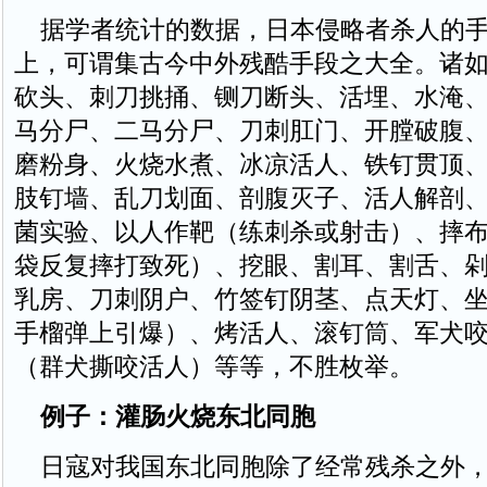
据学者统计的数据，日本侵略者杀人的手
上，可谓集古今中外残酷手段之大全。诸
砍头、刺刀挑捅、铡刀断头、活埋、水淹
马分尸、二马分尸、刀刺肛门、开膛破腹
磨粉身、火烧水煮、冰凉活人、铁钉贯顶
肢钉墙、乱刀划面、剖腹灭子、活人解剖
菌实验、以人作靶（练刺杀或射击）、摔
袋反复摔打致死）、挖眼、割耳、割舌、
乳房、刀刺阴户、竹签钉阴茎、点天灯、
手榴弹上引爆）、烤活人、滚钉筒、军犬
（群犬撕咬活人）等等，不胜枚举。
例子：灌肠火烧东北同胞
日寇对我国东北同胞除了经常残杀之外，