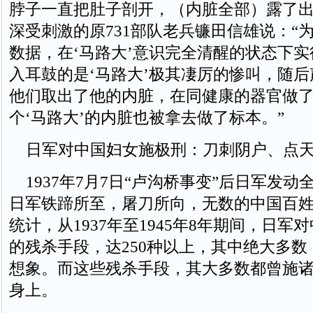
脖子一直把肚子剖开，（内脏全部）露了出
深受刺激的原731部队老兵镰田信雄说：“
数据，在‘马路大’意识完全清醒的状态下
入耳鼓的是‘马路大’极其凄厉的惨叫，随
他们取出了他的内脏，在同健康的器官做
个‘马路大’的内脏也被拿去做了标本。”
日军对中国妇女施极刑：刀刺阴户、点天
1937年7月7日“卢沟桥事变”后日军发动
日军铁蹄所至，屠刀所向，无数的中国百
统计，从1937年至1945年8年期间，日军
的残杀手段，达250种以上，其中绝大多
想象。而这些残杀手段，其大多数都曾施
身上。