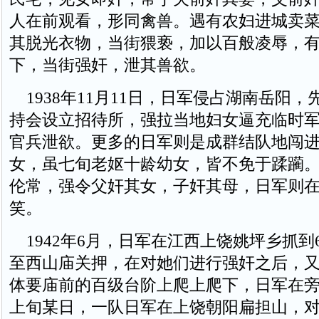
人在前观看，形同禽兽。遇有农妇进城卖
其脱光衣物，当街猥亵，加以百般凌辱，
下，当街强奸，泄其兽欲。
1938年11月11日，日军侵占湖南岳阳，
持会设立招待所，强拉当地妇女逼充临时
官兵泄欲。更多的日军则是成群结队地闯
女，虽七旬老妪十龄幼女，皆不免于蹂躏
伦常，强令父奸其女，子奸其母，日军则
笑。
1942年6月，日军在江西上饶姚坪乡抓到
至西山庙关押，在对她们进行强奸之后，
体要庙前的百级台阶上爬上爬下，日军在旁
上旬某日，一队日军在上饶朝阳扁担山，