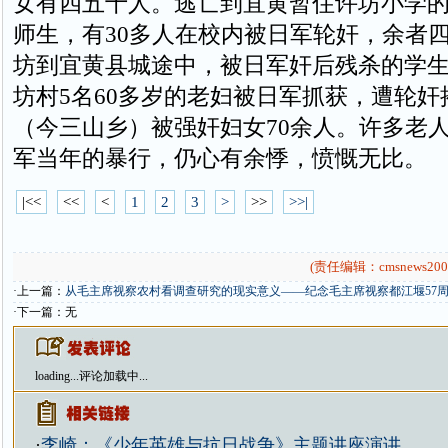
女有四五十人。逃亡到宜黄暂住许坊小学
师生，有30多人在校内被日军轮奸，余者
坊到宜黄县城途中，被日军奸后残杀的学生
坊村5名60多岁的老妇被日军抓获，遭轮奸
（今三山乡）被强奸妇女70余人。许多老
军当年的暴行，仍心有余悸，愤慨无比。
|<<
<<
<
1
2
3
>
>>
>>|
(责任编辑：cmsnews200
·上一篇：
从毛主席视察农村看调查研究的现实意义——纪念毛主席视察都江堰57
·下一篇：无
loading...
评论加载中...
·
李崎：《少年英雄与抗日战争》主题讲座演讲