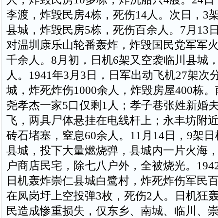
李渡，炸毁民房4栋，死伤14人。次日，3
县城，炸毁民房5栋，死伤百余人。7月13日
对温圳康乐山轮番轰炸，炸毁国民党军军火
千余人。8月初，日机6架又空袭临川县城，
人。1941年3月3日，日军出动飞机27架次
城，炸死炸伤1000余人，炸毁房屋400栋
尧孝杰一家5口仅剩1人；孝子巷张姓新婚
飞，两具尸体悬挂在电线杆上；永丰坊附
砖石堵塞，窒息60余人。11月14日，9架
县城，投下大量燃烧弹，县城内一片火海
户商店民宅，除七八户外，全被烧光。1942
日机轰炸崇仁县城白鹭村，炸死炸伤军民
在凤岗圩上空投弹3枚，死伤2人。日机狂
民造成惨重损失，仅东乡、南城、临川、崇