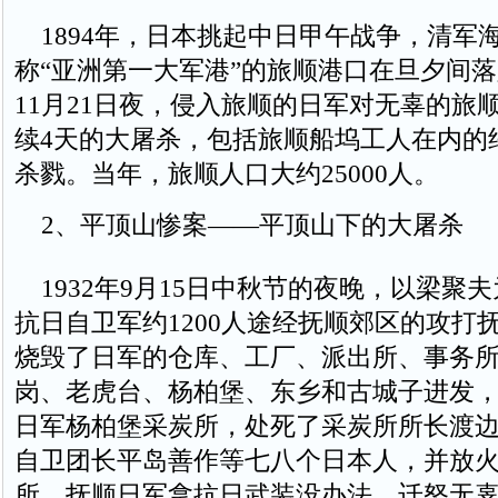
1894年，日本挑起中日甲午战争，清军
称“亚洲第一大军港”的旅顺港口在旦夕间落
11月21日夜，侵入旅顺的日军对无辜的旅
续4天的大屠杀，包括旅顺船坞工人在内的
杀戮。当年，旅顺人口大约25000人。
2、平顶山惨案——平顶山下的大屠杀
1932年9月15日中秋节的夜晚，以梁聚
抗日自卫军约1200人途经抚顺郊区的攻打
烧毁了日军的仓库、工厂、派出所、事务
岗、老虎台、杨柏堡、东乡和古城子进发
日军杨柏堡采炭所，处死了采炭所所长渡
自卫团长平岛善作等七八个日本人，并放
所。抚顺日军拿抗日武装没办法，迁怒无