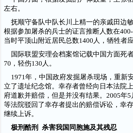
左右。
抚顺守备队中队长川上精一的亲戚田边敏
根据参加屠杀的兵士的证言推断人数在400-
当时平顶山附近居民总数1400人，牺牲者应
国际联盟安理会档案馆记载中国方面死者70
70，轻伤130人。
1971年，中国政府发掘屠杀现场，重新
立了遗址纪念馆。幸存者曾经向日本法院
府道歉并赔偿，但是并没有结果。2005年
等法院驳回了幸存者提出的赔偿诉讼，幸
继续上诉。
极刑酷刑 杀害我国同胞施及其残忍