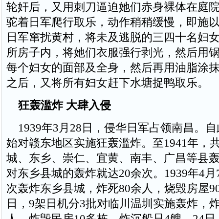
轮奸后，又用刺刀逼迫她们赤身裸体在庭
驼着日军爬行取乐，动作稍稍缓慢，即施
日军窜扰黄村，将未及逃脱的三四十名妇
所房子内，将她们衣服强行剥光，然后用
每个妇女的面部及全身，然后再用油脂涂
之后，又将所有妇女赶下水塘捉鸭取乐。
狂轰滥炸 大肆入侵
1939年3月28日，侵华日军占领南昌。
始对赣东地区实施狂轰滥炸。至1941年，
城、东乡、崇仁、宜黄、南丰、广昌等县轰
对东乡县城的轰炸就达20余次。1939年4月
次轰炸东乡县城，炸死80余人，烧毁房屋90
日，9架日机分3批对临川温圳实施轰炸，炸
人，炸毁民房10多栋，炸沉船只4艘。24日