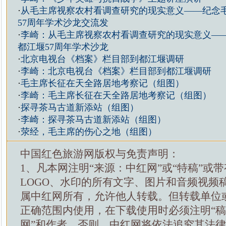
·
从毛主席视察农村看调查研究的现实意义——纪念
57周年学术沙龙交流发
·
李崎：从毛主席视察农村看调查研究的现实意义—
都江堰57周年学术沙龙
·
北京电视台《档案》栏目部到都江堰调研
·
李崎：北京电视台《档案》栏目部到都江堰调研
·
毛主席长征在天全路居地考察记（组图）
·
李崎：毛主席长征在天全路居地考察记（组图）
·
探寻茶马古道新添站（组图）
·
李崎：探寻茶马古道新添站（组图）
·
荥经，毛主席的伤心之地（组图）
中国红色旅游网版权与免责声明：
1、凡本网注明“来源：中红网”或“特稿”或
LOGO、水印的所有文字、图片和音频视频
属中红网所有，允许他人转载。但转载单位
正确范围内使用，在下载使用时必须注明“
网”和作者，否则，中红网将依法追究其法