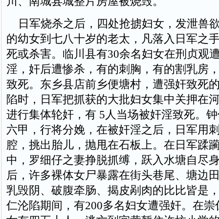
川、南城县城整片房屋被烧毁。
日军烧杀之后，四处抢掳妇女，发泄兽欲
的幼女到七八十岁的老太，凡落入日军之
死或杀害。临川县有30余名妇女在刑贞观
淫，奸后遭惨杀，有的刺胸，有的割乳房
致死。东乡县店前乡便塘村，遭强奸致死的
陷时，日军把抓获的大批妇女集中关押在
进行集体轮奸，有 5人当场被奸淫致死。
六甲，行将分娩，在被奸淫之后，日军用
腔，挑出胎儿，抛甩在石板上。在日军蹂
中，罗细仔之妻挣脱抓缚，跃入水塘自尽
后，许多裸体女尸暴露在街头巷尾、塘边
乳毁阴、破腹牵肠、揭皮剐肉的比比皆是
仁沦陷期间，有200多名妇女遭强奸。在