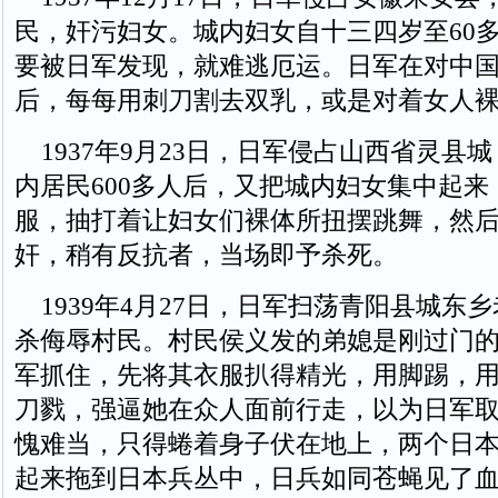
民，奸污妇女。城内妇女自十三四岁至60
要被日军发现，就难逃厄运。日军在对中
后，每每用刺刀割去双乳，或是对着女人
1937年9月23日，日军侵占山西省灵县
内居民600多人后，又把城内妇女集中起来
服，抽打着让妇女们裸体所扭摆跳舞，然
奸，稍有反抗者，当场即予杀死。
1939年4月27日，日军扫荡青阳县城东
杀侮辱村民。村民侯义发的弟媳是刚过门
军抓住，先将其衣服扒得精光，用脚踢，
刀戮，强逼她在众人面前行走，以为日军
愧难当，只得蜷着身子伏在地上，两个日
起来拖到日本兵丛中，日兵如同苍蝇见了