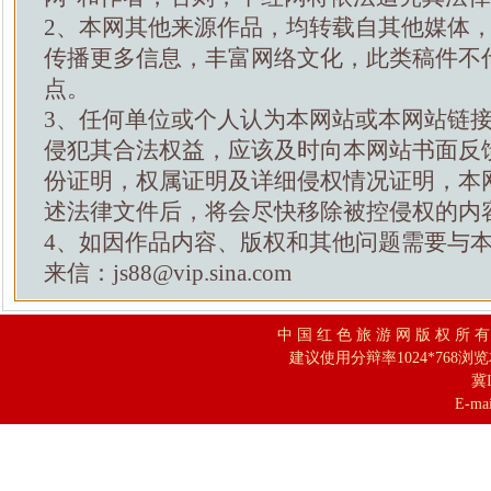
2、本网其他来源作品，均转载自其他媒体
传播更多信息，丰富网络文化，此类稿件不
点。
3、任何单位或个人认为本网站或本网站链
侵犯其合法权益，应该及时向本网站书面反
份证明，权属证明及详细侵权情况证明，本
述法律文件后，将会尽快移除被控侵权的内
4、如因作品内容、版权和其他问题需要与
来信：js88@vip.sina.com
中 国 红 色 旅 游 网 版 权 所 
建议使用分辩率1024*768浏
冀I
E-mai