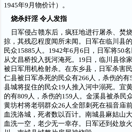
1945年9月物价计）。
烧杀奸淫 令人发指
日军侵占赣东后，疯狂地进行屠杀、焚烧
掠，其残忍程度闻所未闻。日军在临川县的
民众15885人。1942年6月6日，日军将5
从文昌桥投入抚河淹死。19日，临川县徐家
被日军用机枪射杀。在东乡县，日军杀害民众
仁县被日军杀死的民众有266人，杀伤的有
县城将捉住的民众19人推入河中溺死。宜
的有809人，杀伤的159人。金溪县被杀民众
黄坊村将老弱群众26人全部刺死在福音庙
血洗洛城，死者数以百计。南城县麻姑山
血洗一空，老少无一幸存。日军还到处放