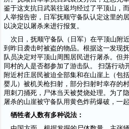
鉴于这支抗日武装往返均经过了平顶山，
人举报告密，日军抚顺守备队认定这里的居
以决定以屠杀来进行报复。
次日，抚顺守备队（日军）在平顶山附近
到昨日袭击时被盗的物品。根据这一发现抚
队员决定对平顶山周围居民进行屠杀。但
同村的人是否都参加了游击队。 扫荡行动
附近村庄居民被迫全部集和在山崖上（包
婴儿）被机关枪扫射，部分扫射时幸存的
用刺刀捅死，尸体当天被焚烧处理。为了
屠杀的山崖被守备队用黄色炸药爆破，一
牺牲者人数有多种说法：
中国方面，根据发掘的尸体数量，主张牺牲