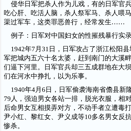
侵华日军把杀人作为儿戏，有的日军官兵
吃心肝、吃活人脑，杀人祭军马、杀人喂
渠过军车，这类罪恶兽行，经常发生……
例子：日军对中国妇女的性摧残暴行实
1942年7月31日，日军攻占了浙江松阳县
军把城内五六十名太婆，赶到南门的大溪
们逼下河里。日军官兵却三五成群地在大
们在河水中挣扎，以为乐事。
1940年4月6日，日军偷袭海南省儋县新
79人，强迫男女各站一排，脱光衣服，相
后命男女互相摸弄对方，不动手者立遭毒
尹小红、黎红女、尹义成等10多名男女反
惨杀。