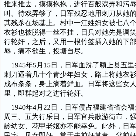
推来推去，摸摸抱抱，进行百般戏弄和污
叫。待戏弄够了，日军残忍地用刺刀从她
其残杀在场基上。村中一江姓妇女被七八
衣衫也被脱得一丝不挂，日兵对她先是调
行轮奸，之后，又用一根竹签插入她的下
辱，痛不欲生，投塘自尽。
1945年5月15日，日军血洗了颖上县五
刺刀逼着几十个青少年妇女，路上将她衣
成布条条，身上滴着鲜血。日军将这些女
里，即群起对之进行轮奸。
1940年4月22日，日军侵占福建省省会
周三、五为行乐日，日军官兵散游街市，
龄幼女、花甲老妪亦不能幸免。此外，日
民宅，见女即奸，常于夫前奸其妻，父前