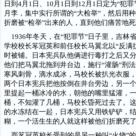
日到4月1日、10月1日到12月1日定为“犯
月李，集中实行所谓的“大检举”，然后用
折磨被“检举”出来的人，直到他们痛苦地
1936年冬天，在“犯罪节”日子里，吉林
学校校长笗冠英和前任校长马翼北以“反满
时被铺。日本宪兵队他俩进行毒打之后又
他们把马翼北拖到井台边，施行“灌肠”刑
寒风刺骨，滴水成冰，马校长被扒光衣服
两个日本宪兵把他按倒在井台旁边，另一
里提起一桶冰冷的水，朝他的嘴里猛灌，
桶，不知灌了几桶，马校长昏死过去了。
的水冻结在一起，日本宪兵又用铁铲铲，
糊，一个活生生的人就这样被他们折磨死
而笗冠英校长受到的是另一种叫“火烧”的