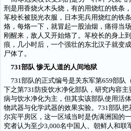
刑是用香烧火木头烧，有的用烧红的铁条
笗校长被脱光衣服，日本宪兵用烧红的铁
烙，每烙一下，就冒起一股油烟，痛得当
刚醒来，敌人又开始烙了。笗校长的身上
痕，几小时后，一个强壮的东北汉子就变
尸体了。
731部队 惨无人道的人间地狱
731部队的正式编号是关东军第659部队
下之第731防疫饮水净化部队，研究内容
病与饮水净化为主，但其实该部队使用活
物武器与化学武器的效果实验。731部队
尔宾平房区，这一区域当时是伪满洲国的
究者认为至少3,000名中国人、朝鲜人和联军