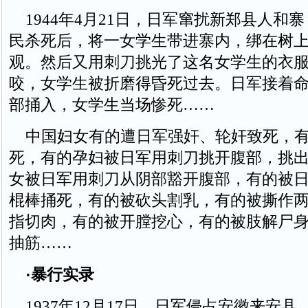
1944年4月21日，日军窜扰新郑县人和寨
民杀死后，将一女学生带进寨内，绑在树
观。然后又用刺刀挑光了这名女学生的衣
咬，女学生被折磨得昏死过去。日军接着
部捅入，女学生当场惨死……
中国妇女有的遭日军强奸、轮奸致死，有
死，有的孕妇被日军用刺刀挑开腹部，挑
女被日军用刺刀从阴部豁开腹部，有的被
棍棒捅死，有的被砍头割乳，有的被撕作
指切肉，有的被开膛挖心，有的被肢解尸
抽筋……
·暴行实录
1937年12月17日，日军侵占安徽来安县