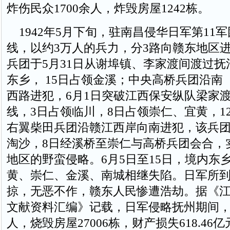
炸伤民众1700余人，炸毁房屋1242栋。
1942年5月下旬，驻南昌侵华日军第11
线，以约3万人的兵力，分3路向赣东地区
兵团于5月31日从谢埠镇、李家渡间渡过抚
东乡， 15日占领金溪；中央高桥兵团沿南
西路进犯，6月1日突破江西保安纵队梁家
线，3日占领临川，8日占领崇仁、宜黄，1
右翼柴田兵团沿赣江西岸向南进犯，该兵团
淘沙，8日经溪桥至崇仁与高桥兵团会合，
地区的野蛮侵略。6月5日至15日，境内东
黄、崇仁、金溪、南城相继失陷。日军所
掠，无恶不作，赣东人民惨遭浩劫。据《
文献资料汇编》记载，日军侵略抚州期间，人
人，烧毁房屋27006栋，财产损失618.46