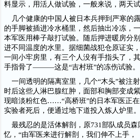
料显示，用活人做试验，一般来说，两天
几个健康的中国人被日本兵押到严寒的露
的手脚被插进冷水桶里，然后抽出冷冻，
本军医用棒子敲打试验。随后押进暖房分
进不同温度的水里。据细菌战犯仓原证实
一间小牢房里，有三个人没有手指头了，
手指骨了———这是“吉村班”的冻伤试验。
一间透明的隔离室里，几个“木头”被注射
时后这些人淋巴腺红肿，面部和胸部变成
现暗淡粉红色……“高桥班”的日本军医正
实验者死后，便通过地下道投入炼人炉里
最残忍的是活体解剖，原731部队成员森
忆，“由军医来进行解剖，我们伸不上手，