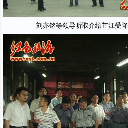
刘亦铭等领导听取介绍芷江受降