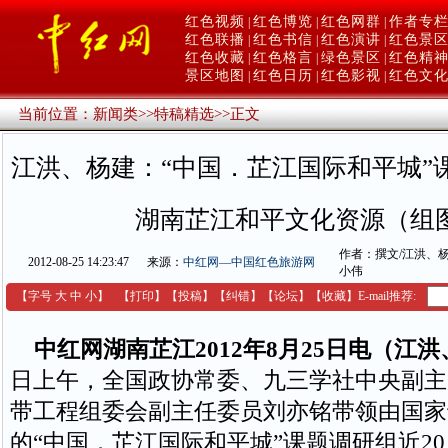
红色视频
红色博览
红色网群
作者专
|
|
|
红色联播
红色书信
红色演讲
红色景
|
|
|
红色收藏
红色格言
绿色景区
红色精
|
|
|
景区地图
红色日历
红色影视
红色文
|
|
|
当前位置：
新闻类
>>
特稿精选
>>
正文
江洪、杨建：“中国．芷江国际和平城”
湖南芷江和平文化资源（组
作者：撰文/江洪、杨
2012-08-25 14:23:47
来源：
中红网—中国红色旅游网
小伟
【字号
大
中
小
】
【
打印
】
【
投稿
】
【
纠错
】
【
论坛
】
【收藏】
E-mail推荐:
中红网湖南芷江2012年8月25日电（江
日上午，全国政协常委、九三学社中央副主
带工程组委会副主任委员刘亦铭带领由国家
的“中国．芷江国际和平城”课题调研组近2