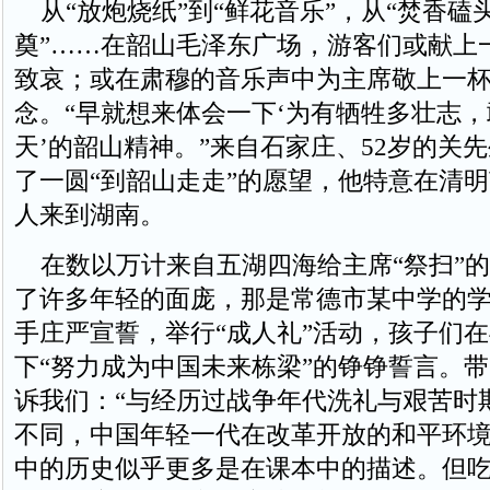
从“放炮烧纸”到“鲜花音乐”，从“焚香磕头
奠”……在韶山毛泽东广场，游客们或献上
致哀；或在肃穆的音乐声中为主席敬上一
念。“早就想来体会一下‘为有牺牲多壮志
天’的韶山精神。”来自石家庄、52岁的关
了一圆“到韶山走走”的愿望，他特意在清
人来到湖南。
在数以万计来自五湖四海给主席“祭扫”的
了许多年轻的面庞，那是常德市某中学的
手庄严宣誓，举行“成人礼”活动，孩子们
下“努力成为中国未来栋梁”的铮铮誓言。
诉我们：“与经历过战争年代洗礼与艰苦时
不同，中国年轻一代在改革开放的和平环
中的历史似乎更多是在课本中的描述。但