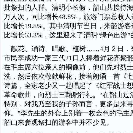
批祭扫的人群。清明小长假，韶山共接待海内
万人次，同比增长48.8%，旅游门票总收人达
比增长19.8%。其中清明节当日，来韶游客
比增长63.3%，这里迎来了清明“绿色出游
献花、诵诗、唱歌、植树……4月２日，
市民李成功一家三代21口人捧着鲜花齐聚
在毛主席六位亲人的铜像前，他们先对烈
洗，然后依次敬献鲜花，接着朗诵一首《
诗篇，全家老少又一起唱起了《红军战士
革命歌曲，向烈士三鞠躬行礼。“在韶山过
特别，对我乃至我的子孙而言，更多是来
仰。”李先生的外套上别着一枚金色的毛主
韶山来参观祭扫的游客中并不少见。