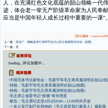
人，在充满红色文化底蕴的韶山领略一代
迹，体会老一辈无产阶级革命家为人民奉
应当是中国年轻人成长过程中重要的一课”
(责任编辑：cmsnews200
·上一篇：
贺龙广：赣榆县举行清明节抗日山烈士陵园祭扫活动（组图）
·下一篇：无
loading...
评论加载中...
·
中国毛体书法家协会：毛新宇等毛主席亲属清明在韶山(组
·
特稿：毛新宇等毛主席亲属清明在韶山(组图)
·
特稿：毛新宇等毛主席亲属清明在韶山(组图)
·
毛主席让省委书记“挨饿”有何用意
·
敬告：毛主席纪念堂4月4日8:00—12:00对外开放
·
一名公安厅副厅长和他的《毛主席是我们家里人》摄影展