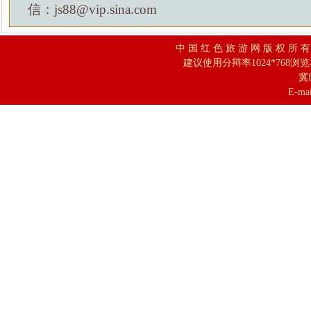
信：js88@vip.sina.com
中 国 红 色 旅 游 网 版 权 所 
建议使用分辩率1024*768浏
冀I
E-mai