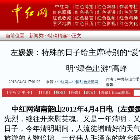
中红网
|
红色博览
|
红色网群
|
作者专栏
|
红色联播
|
红色书信
|
红色演讲
|
红色景区
|
红色收藏
|
红色格言
|
红色视频
|
红色精神
|
景区地图
|
红色日历
|
红色影视
|
红色文化
|
当前位置：
新闻类
>>
特稿精选
>>
正文
左媛媛：特殊的日子给主席特别的“爱”
明“绿色出游”高峰
作者：中共韶山市委
2012-04-04 17:01:22
来源：
中红网—中国红色旅游网
媛媛
【字号
大
中
小
】
【
打印
】
【
投稿
】
【
纠错
】
【
论坛
】
【收藏】
E-mail推荐:
中红网湖南韶山2012年4月4日电（左媛
先烈，继往开来慰英魂。又是一年清明，
日子，今年清明期间，人流徒增晴好的天
旅游的人数倍增，一代伟人毛泽东的故乡