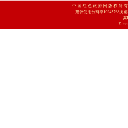
中 国 红 色 旅 游 网 版 权 所 
建议使用分辩率1024*768浏
冀I
E-mai