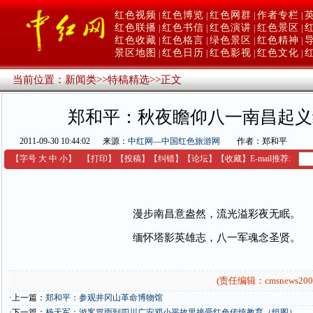
红色视频
红色博览
红色网群
作者专栏
|
|
|
|
红色联播
红色书信
红色演讲
红色景区
|
|
|
|
红色收藏
红色格言
绿色景区
红色精神
|
|
|
|
景区地图
红色日历
红色影视
红色文化
|
|
|
|
当前位置：
新闻类
>>
特稿精选
>>
正文
郑和平：秋夜瞻仰八一南昌起义
2011-09-30 10:44:02
来源：
中红网—中国红色旅游网
作者：郑和平
【字号
大
中
小
】
【
打印
】
【
投稿
】
【
纠错
】
【
论坛
】
【收藏】
E-mail推荐:
漫步南昌意盎然，流光溢彩夜无眠。
缅怀塔影英雄志，八一军魂念圣贤。
(责任编辑：cmsnews200
·上一篇：
郑和平：参观井冈山革命博物馆
·下一篇：
杨天军：游客冒雨到四川广安邓小平故里接受红色传统教育（组图）