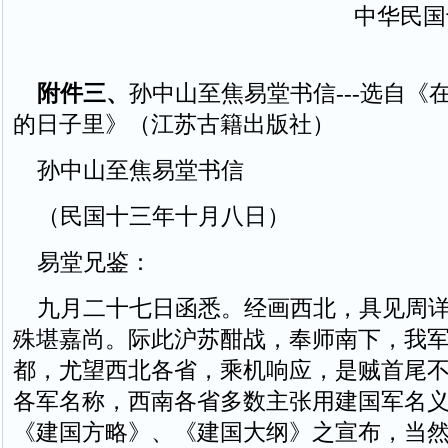
中华民国
附件三、
孙中山至焦易堂书信---选自《
的日子里》（江苏古籍出版社）
孙中山至焦易堂书信
（民国十三年十月八日）
易堂兄鉴：
九月二十七日函悉。经画西北，具见周详
殊堪嘉尚。际此沪苏酣战，奉师南下，我
都，尤望西北各省，乘机响应，是贼首尾
各军名称，西南各省多数主张用建国军名
《建国方略》、《建国大纲》之宣布，当