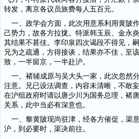
转发，离京各议员旅费每人五百元。
一、政学会方面，此次用意系利用黄陂作
己势力，故各方拉拢。特派韩玉辰、金永
其结果不甚佳。李印泉四次谒段不得见，
兄为之疏通，方得接谈，结果亦不佳，至
致，一半留京，一半赴沪。
一、褚辅成原与吴大头一家，此次忽然分
注意。兄已设法调查，内容未清晰，不敢
在沪组政府时请以唐少川为国务总理，褚
关系，此中当必有深意也。
一、黎黄陂现尚驻津，经各方催促，渠意
沪，到必要时，渠决前往。