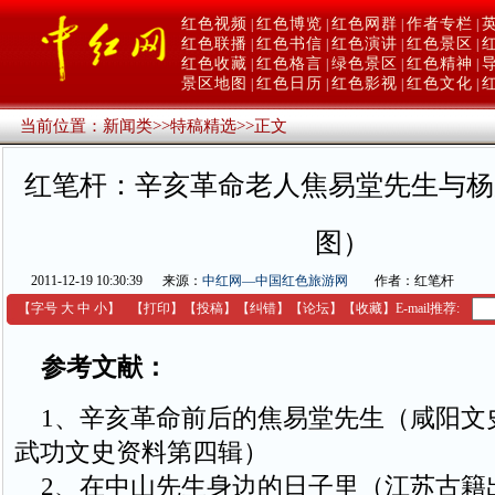
红色视频
红色博览
红色网群
作者专栏
|
|
|
|
红色联播
红色书信
红色演讲
红色景区
|
|
|
|
红色收藏
红色格言
绿色景区
红色精神
|
|
|
|
景区地图
红色日历
红色影视
红色文化
|
|
|
|
当前位置：
新闻类
>>
特稿精选
>>
正文
红笔杆：辛亥革命老人焦易堂先生与杨
图）
2011-12-19 10:30:39
来源：
中红网—中国红色旅游网
作者：红笔杆
【字号
大
中
小
】
【
打印
】
【
投稿
】
【
纠错
】
【
论坛
】
【收藏】
E-mail推荐:
参考文献：
1、辛亥革命前后的焦易堂先生（咸阳文
武功文史资料第四辑）
2、在中山先生身边的日子里（江苏古籍