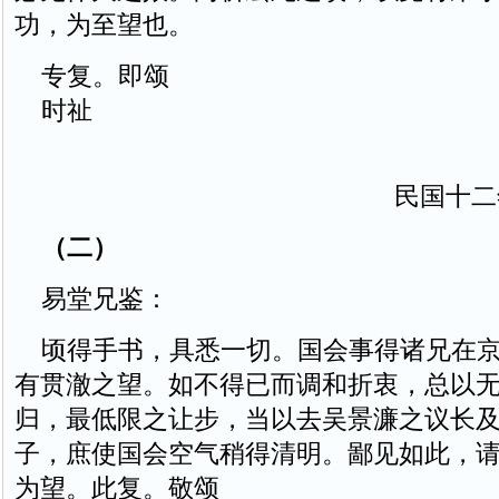
功，为至望也。
专复。即颂
时祉
民国十二
（二）
易堂兄鉴：
顷得手书，具悉一切。国会事得诸兄在京
有贯澈之望。如不得已而调和折衷，总以
归，最低限之让步，当以去吴景濂之议长
子，庶使国会空气稍得清明。鄙见如此，
为望。此复。敬颂