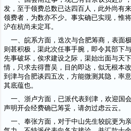
发，至于领费总数已达四百人，此外尚有
领费者，为数亦不少。事实确已实现，惟
沪在杭尚未定耳。
一、皖系方面，迭次与合肥筹商，表面极
则甚积极，渠此次任事手腕，即令其部下
先事破坏，俟求建设之际，渠始出面与天
情，只求去得曹吴，目的即达，似无根本
到津与合肥谈四五次，方能微测其隐，率
其底蕴也。
一、浙卢方面，已派代表到津，欢迎国会
声明开会经费确已筹妥，请勿过虑云云。
一、奉张方面，对于中山先生较皖更为亲
气力，不特派代表向各方接洽，并汇款十