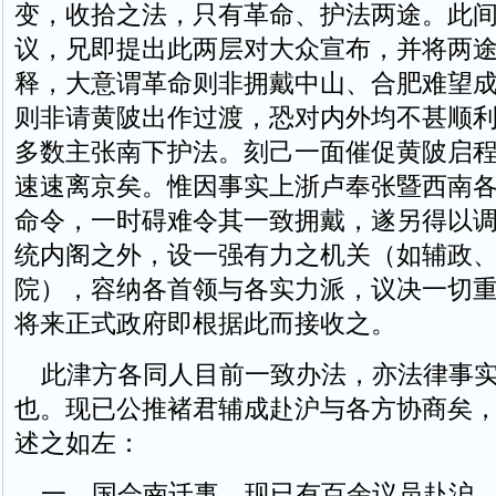
变，收拾之法，只有革命、护法两途。此
议，兄即提出此两层对大众宣布，并将两
释，大意谓革命则非拥戴中山、合肥难望
则非请黄陂出作过渡，恐对内外均不甚顺
多数主张南下护法。刻己一面催促黄陂启
速速离京矣。惟因事实上浙卢奉张暨西南
命令，一时碍难令其一致拥戴，遂另得以
统内阁之外，设一强有力之机关（如辅政
院），容纳各首领与各实力派，议决一切
将来正式政府即根据此而接收之。
此津方各同人目前一致办法，亦法律事实
也。现已公推褚君辅成赴沪与各方协商矣
述之如左：
一、国会南迁事，现已有百余议员赴沪，