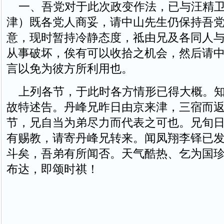
一、吾党对于此次政变作法，已与汪精卫
津）既各党人商妥，请中山先生仍保持吾
意，现时暂持冷静态度，祗由兄及各同人
从事破坏，俟有可以收拾之机会，然后请
言以免为彼方所利用也。
上列各节，于此时各方情形已得大概。知
故特述告。丹峰兄昨日由京来津，三宿而
节，兄自当为弟尽力而代表之可也。兄旬
有赐教，请寄丹峰兄转来。闻凤翔李铎已
斗矣，吾弟有所闻否。天气酷热、乞为国
布达，即颂时祺！