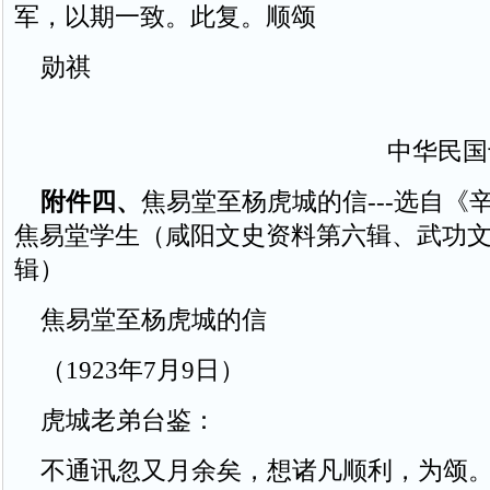
军，以期一致。此复。顺颂
勋祺
中华民国
附件四、
焦易堂至杨虎城的信---选自《
焦易堂学生（咸阳文史资料第六辑、武功
辑）
焦易堂至杨虎城的信
（1923年7月9日）
虎城老弟台鉴：
不通讯忽又月余矣，想诸凡顺利，为颂。