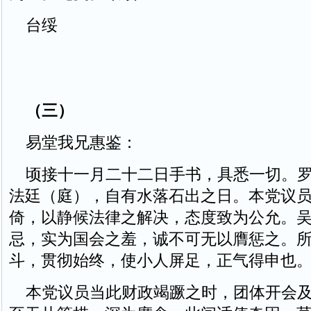
台绥
（三）
易堂我兄惠鉴：
顷接十一月二十二日手书，具悉一切。罗
法廷（庭），自有水落石出之日。本党议
倚，以静候法律之解决，态度致为公允。
忌，实为国会之羞，诚不可无以膺惩之。
斗，贯彻始终，使小人屏足，正气得申也
本党议员当此财政竭蹶之时，团体开会及