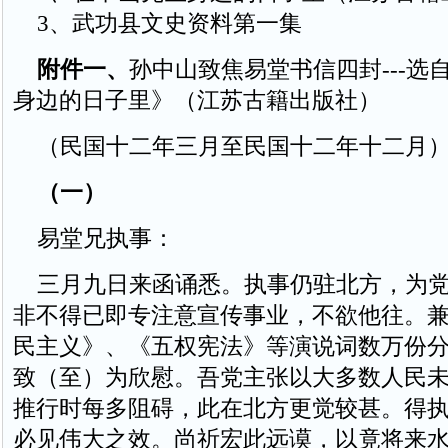
3、武功县文史资料第一集
附件一、
孙中山致焦易堂书信四封---选
身边的日子里》（江苏古籍出版社）
（民国十二年三月至民国十二年十二月
（一）
易堂兄执事：
三月九日来函诵悉。执事仍驻北方，为党
非不得已即专注意宣传事业，不欲他往。
民主义》、《五权宪法》等演说词数万份
致（至）为欣慰。吾党主张以大多数人民
推行时每多阻碍，此在北方更觉较甚。得
必见伟大之效。尚祈宏此远谟，以竟将来