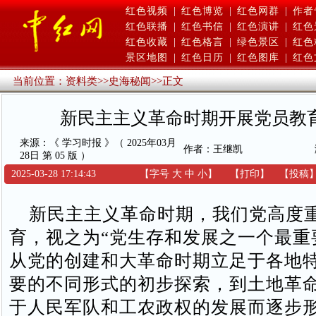
红色视频
|
红色博览
|
红色网群
|
作者
红色联播
|
红色书信
|
红色演讲
|
红色
红色收藏
|
红色格言
|
绿色景区
|
红色
景区地图
|
红色日历
|
红色图库
|
红色
当前位置：
资料类
>>
史海秘闻
>>
正文
新民主主义革命时期开展党员教
来源：《 学习时报 》（ 2025年03月
作者：王继凯
28日 第 05 版 ）
2025-03-28 17:14:43
【字号
大
中
小
】
【
打印
】
【
投稿
新民主主义革命时期，我们党高度
育，视之为“党生存和发展之一个最重
从党的创建和大革命时期立足于各地
要的不同形式的初步探索，到土地革
于人民军队和工农政权的发展而逐步