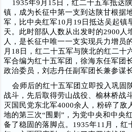
1935年9月15日，红二十五军抵达
镇，成为长征中第一支到达陕甘根据
军，比中央红军10月19日抵达吴起镇
天。此时部队人数从出发时的2900人增
人，是长征中唯一一支实现兵力增员的
月18日，红二十五军与陕北的红二十
军合编为红十五军团，徐海东任军团
政治委员，刘志丹任副军团长兼参谋
会师后的红十五军团立即投入巩固
战斗，先后取得劳山战役、榆林桥战
灭国民党东北军4000余人，粉碎了敌
地的第三次“围剿”，为党中央和中央
备了稳固的落脚点。1935年11月，