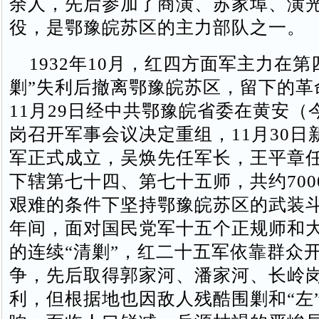
余人，先后参加了商潢、苏家埠、潢
役，是鄂豫皖苏区的主力部队之一。
1932年10月，红四方面军主力在第
剿”失利后撤离鄂豫皖苏区，留下的革
11月29日经中共鄂豫皖省委在黄安（
岗召开军事会议决定重组，11月30日
军正式成立，吴焕先任军长，王平章
下辖第七十四、第七十五师，共约700
艰难的条件下坚持鄂豫皖苏区的武装
年间，面对国民党军十五个正规师和
的连续“清剿”，红二十五军依靠群众
争，先后取得郭家河、潘家河、长岭
利，但根据地也因敌人残酷围剿和“左