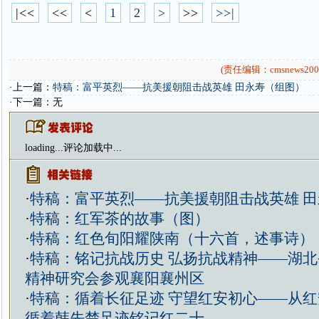
|<<
<<
<
1
2
>
>>
>>|
(责任编辑：cmsnews200
·上一篇：
特稿：富平英烈——抗美援朝阻击战英雄 田永寿（组图）
·下一篇：无
loading...
评论加载中...
·
特稿：富平英烈——抗美援朝阻击战英雄 
·
特稿：红军茶的故事（图）
·
特稿：红色旬阳耀陕南（十六首，述事诗）
·
特稿：铭记抗战历史 弘扬抗战精神——湖
精神研究会参观襄阳襄州区
·
特稿：循着长征足迹 守望红安初心——从
循着韩先楚足迹铭记红二十