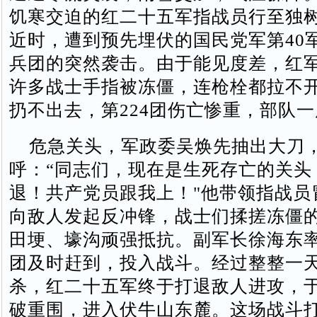
饥寒交迫的红二十五军指战员行至独
近时，遭到预先埋伏的国民党军第40军
兵团的突然袭击。由于能见度差，红
许多战士手指被冻僵，连枪栓都拉不
扔不出去，第224团伤亡惨重，部队
危急关头，军政委吴焕先抽出大刀
呼：“同志们，现在是生死存亡的关头
退！共产党员跟我上！"他带领指战员
向敌人发起反冲锋，战士们揉搓冻僵
田埂、壕沟顽强抵抗。副军长徐海东率
团及时赶到，投入战斗。经过整整一
杀，红二十五军终于打退敌人进攻，于
破重围，进入伏牛山东麓。这场战斗