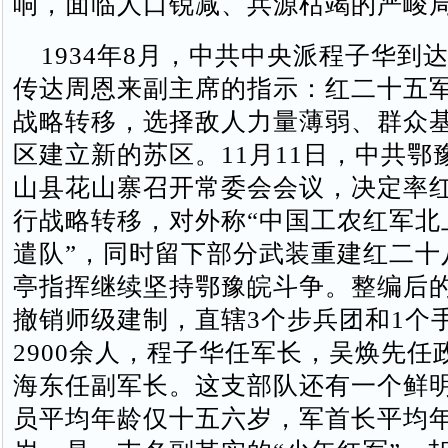
响，面临人口锐减、兵源枯竭的严峻
1934年8月，中共中央派程子华到
传达周恩来副主席的指示：红二十五
战略转移，选择敌人力量薄弱、群众
区建立新的苏区。11月11日，中共鄂
山县花山寨召开常委会会议，决定率
行战略转移，对外称“中国工农红军北
遣队”，同时留下部分武装重建红二十
亭指挥继续坚持鄂豫皖斗争。整编后
撤销师级建制，直辖3个步兵团和1个
2900余人，程子华任军长，吴焕先任
海东任副军长。这支部队还有一个鲜
员平均年龄仅十五六岁，军首长平均年