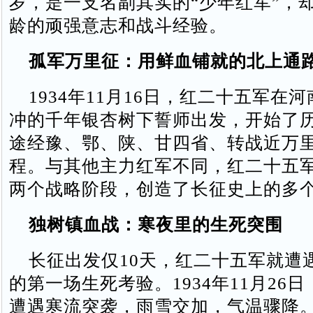
岁，是一支名副其实的“少年红军”，
龄的顽强意志和战斗经验。
孤军万里征：用鲜血铺就的北上通
1934年11月16日，红二十五军在
冲的千年银杏树下誓师出发，开始了历
途经豫、鄂、陕、甘四省、转战近万
程。与其他主力红军不同，红二十五
两个战略阶段，创造了长征史上的多个
独树镇血战：寒夜里的生死突围
长征出发仅10天，红二十五军就遭
的第一场生死考验。1934年11月26
遭遇寒流突袭，雨雪交加，气温骤降