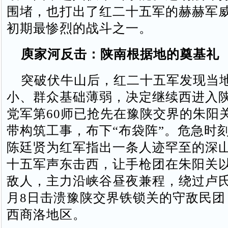
围堵，也打出了红二十五军的赫赫军
初期最惨烈的战斗之一。
庾家河反击：陕南根据地的奠基礼
突破伏牛山后，红二十五军发现当
小、群众基础薄弱，决定继续西进入
党军第60师已抢先在豫陕交界的朱阳
带构筑工事，布下“布袋阵”。危急时
陈廷贤为红军指出一条人迹罕至的深
十五军声东击西，让手枪团在朱阳关
敌人，主力沿峡谷昼夜兼程，绕过卢氏
月8日击溃豫陕交界铁锁关的守敌民团
西商洛地区。