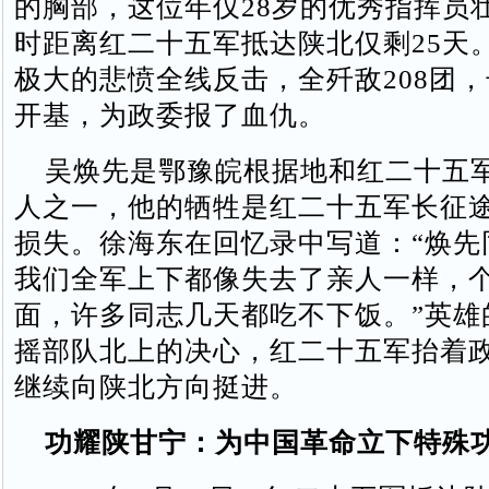
的胸部，这位年仅28岁的优秀指挥员
时距离红二十五军抵达陕北仅剩25天
极大的悲愤全线反击，全歼敌208团
开基，为政委报了血仇。
吴焕先是鄂豫皖根据地和红二十五
人之一，他的牺牲是红二十五军长征
损失。徐海东在回忆录中写道：“焕先
我们全军上下都像失去了亲人一样，
面，许多同志几天都吃不下饭。”英雄
摇部队北上的决心，红二十五军抬着
继续向陕北方向挺进。
功耀陕甘宁：为中国革命立下特殊