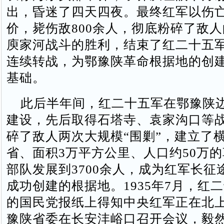
出，昏迷了四天四夜。最终红军以伤亡
价，毙伤敌800余人，彻底粉碎了敌
庾家河战斗的胜利，结束了红二十五
连续转战，为鄂豫陕革命根据地的创
基础。
此后半年间，红二十五军在鄂豫陕
建设，先后取得石塔寺、袁家沟口等
碎了敌人两次大规模“围剿”，建立了
省、面积3万平方公里、人口约50万
部队发展到3700余人，成为红军长征
成功创建的根据地。1935年7月，红
的国民党报纸上得知中央红军正在北
豫陕省委在长安沣峪口召开会议，毅