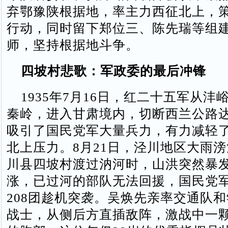
弃鄂豫陕根据地，率主力西征北上，
行动，同时留下郑位三、陈先瑞等组
师，坚持根据地斗争。
四坡村悲歌：军政委的最后冲锋
1935年7月16日，红二十五军从沣
秦岭，进入甘肃境内，切断西兰公路达
吸引了国民党军大量兵力，有力减轻
北上压力。8月21日，泾川地区大雨
川县四坡村渡过汭河时，山洪突然暴
涨，已过河的部队无法回援，国民党军第
208团趁机突袭。吴焕先亲率交通队
战士，从侧后方直插敌阵，激战中一