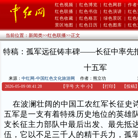
红色视频
|
红色博览
|
红色网群
|
作者
红色联播
|
红色书信
|
红色演讲
|
红色
红色收藏
|
红色格言
|
绿色景区
|
红色
景区地图
|
红色日历
|
红色图库
|
红色
当前位置：
新闻类
>>
红色联播
>>
正文
特稿：孤军远征铸丰碑——长征中率先
十五军
来源：
中红网-中国红色文化旅游网
作者：熊立功
2026-05-09 08:41:28
【字号
大
中
小
】
【
打印
】
【
投稿
在波澜壮阔的中国工农红军长征史
五军是一支有着特殊历史地位的英雄
支长征主力部队中最后出发、最先抵
伍，它以不足三千人的精干兵力，孤