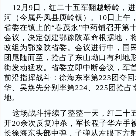
12月9日，红二十五军翻越蟒岭，
河（今属丹凤县庾岭镇）。10日上午
省委在镇上的“春茂永”中药铺召开第
会议，决定创建鄂豫陕革命根据地，
改组为鄂豫陕省委。会议进行中，国民
团尾随而至，抢占了东山坳口有利地
街发动猛攻。省委立即中断会议，军
前沿指挥战斗：徐海东率第223团夺
华、吴焕先分别率第224、225团抢
地。
这场战斗持续了整整一天，红二十
开20余次反复冲杀，军长程子华左手
长徐海东头部中弹，子弹从左眼下方