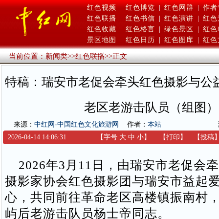
红色视频
|
红色博览
|
红色网群
|
作者
红色联播
|
红色书信
|
红色演讲
|
红色
红色收藏
|
红色格言
|
绿色景区
|
红色
景区地图
|
红色日历
|
红色图库
|
红色
当前位置：
新闻类
>>
红色联播
>>
正文
特稿：瑞安市老促会牵头红色摄影与公
老区老游击队员（组图）
来源：
中红网-中国红色文化旅游网
作者：
本站
2026-04-14 14:06:31
【字号
大
中
小
】
【
打印
】
【
投稿
2026年3月11日，由瑞安市老促会
摄影家协会红色摄影团与瑞安市益起
心，共同前往革命老区高楼镇振南村
屿后老游击队员杨士帝同志。