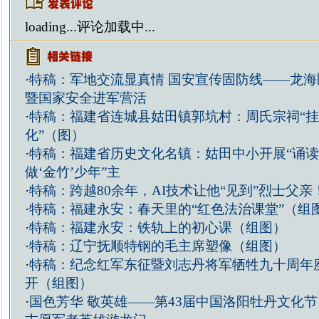
loading...
评论加载中...
·
特稿：军地交流显真情 国安宣传固防线——龙海
暨国家安全进军营活
·
特稿：福建省连城县姑田镇郭坑村：周氏宗祠“挂
化”（图）
·
特稿：福建省历史文化名镇：姑田中小开展“诵
做‘金竹’少年”主
·
特稿：跨越80余年，AI技术让他“见到”烈士父
·
特稿：福建永安：春天里的“红色法治课堂”（组
·
特稿：福建永安：铁轨上的初心课（组图）
·
特稿：辽宁抚顺特钢的毛主席塑像（组图）
·
特稿：纪念红军东征暨刘志丹将军牺牲九十周年
开（组图）
·
国色芳华 敬英雄——第43届中国洛阳牡丹文化