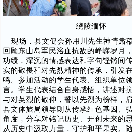
绕陵缅怀
现场，县文促会孙用川先生神情肃穆
回顾东山岛军民浴血抗敌的峥嵘岁月
功绩，深沉的情感表达和字句铿锵间
实的敬畏和对先烈精神的传承，引发
鸣。参加活动的学生代表、组织单位
言。学生代表结合自身感悟，讲述对
与对英烈的敬仰，誓以先烈为榜样，
县文体旅局领导则从传承红色基因、
角度，分享对铭记历史、开创未来的
从历史中汲取力量，守护和平果实。