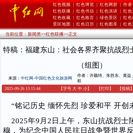
红色视频
|
红色博览
|
红色网群
|
作者
红色联播
|
红色书信
|
红色演讲
|
红色
红色收藏
|
红色格言
|
绿色景区
|
红色
景区地图
|
红色日历
|
红色图库
|
红色
当前位置：
新闻类
>>
红色联播
>>
正文
特稿：福建东山：社会各界齐聚抗战烈
（组图）
作者：许颖绮、朱胜东、黄益
来源：
中红网-中国红色文化旅游网
权
2025-09-26 13:15:44
【字号
大
中
小
】
【
打印
】
【
投稿
“铭记历史 缅怀先烈 珍爱和平 开创
2025年9月2日上午，东山抗战烈士
穆，为纪念中国人民抗日战争暨世界