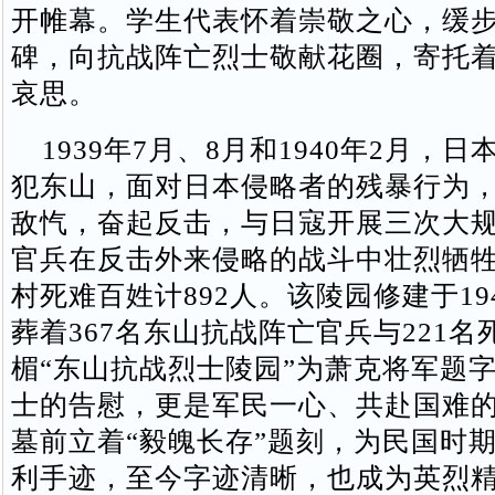
开帷幕。学生代表怀着崇敬之心，缓
碑，向抗战阵亡烈士敬献花圈，寄托
哀思。
1939年7月、8月和1940年2月，
犯东山，面对日本侵略者的残暴行为
敌忾，奋起反击，与日寇开展三次大
官兵在反击外来侵略的战斗中壮烈牺牲
村死难百姓计892人。该陵园修建于19
葬着367名东山抗战阵亡官兵与221
楣“东山抗战烈士陵园”为萧克将军题
士的告慰，更是军民一心、共赴国难
墓前立着“毅魄长存”题刻，为民国时
利手迹，至今字迹清晰，也成为英烈