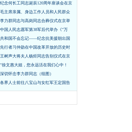
纪念何长工同志诞辰120周年座谈会在京
毛主席亲属、身边工作人员和人民群众
李力群同志与高岗同志合葬仪式在京举
中国人民志愿军第38军后代举办《“万
共和国不会忘记——纪念抗美援朝出国
先行者习仲勋在中国改革开放的历史时
王树声大将夫人杨炬同志告别仪式在京
“徐文惠大姐，您永远活在我们心中！
深切怀念李力群同志（组图）
各界人士前往八宝山与女红军王定国告