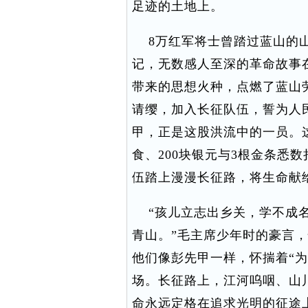
足迹的土地上。
8万红军将士曾踏过蓝山的山
记，无数感人至深的革命故事
带来的思想火种，点燃了蓝山
请缨，加入长征队伍，誓为人
甲，正是这股洪流中的一员。
食、200块银元与3根金条悉
伍踏上漫漫长征路，将生命献
“孩儿立志出乡关，学不成名
青山。”毛主席少年时的豪言
他们像彭先甲一样，怀揣着“
场。长征路上，江河呜咽、山
命永远定格在追求光明的征途