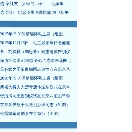
选-章社友：人民的儿子——毛泽东
选-胡山：纪念飞鹰飞虎抗战 捍卫和平
2015年“9·9”深情缅怀毛主席（组图
2015年12月26日，毛主席亲属怀念他老
条：刘松林（刘思齐）同志遗体告别仪
深切怀念李昭同志 齐心同志送来花圈（
董必武之子董良翮同志追悼会在北京八
2016年“9·9”深情缅怀毛主席（组图
粟裕大将夫人楚青遗体送别仪式在京举
张洁清同志告别仪式在北京八宝山革命
首都各界数千人送别万里同志（组图）
张震将军送别会在京举行（组图）