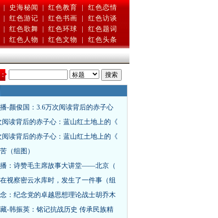
|
史海秘闻
|
红色教育
|
红色恋情
|
红色游记
|
红色书画
|
红色访谈
|
红色歌舞
|
红色环球
|
红色题词
|
红色人物
|
红色文物
|
红色头条
：
播-颜俊国：3.6万次阅读背后的赤子心
万次阅读背后的赤子心：蓝山红土地上的《
万次阅读背后的赤子心：蓝山红土地上的《
苦（组图）
播：诗赞毛主席故事大讲堂——北京（
在视察密云水库时，发生了一件事（组
念：纪念党的卓越思想理论战士胡乔木
藏-韩振英：铭记抗战历史 传承民族精