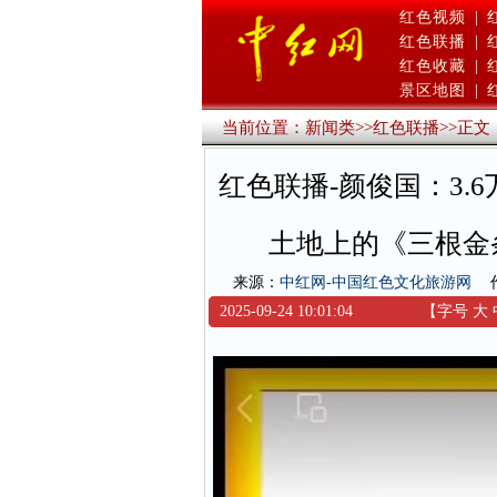
红色视频
|
红色联播
|
红色收藏
|
景区地图
|
当前位置：
新闻类
>>
红色联播
>>
正文
红色联播-颜俊国：3.
土地上的《三根金
来源：
中红网-中国红色文化旅游网
2025-09-24 10:01:04
【字号
大