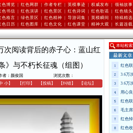
红色博览
|
红色网群
|
作者专栏
|
英模事迹
|
权威发布
|
领袖故事
红色书信
|
红色演讲
|
红色景区
|
红色诗词
|
红色歌谣
|
红色镜头
红色格言
|
绿色景区
|
红色精神
|
导游词集
|
英模瞬间
|
特稿精选
红色日历
|
红色图库
|
红色文化
|
红色课堂
|
精神大观
|
长篇连载
本
站检索
6万次阅读背后的赤子心：蓝山红
条》与不朽长征魂（组图）
红色联
3.6
作者：颜俊国
浏览次数：
中
小
】
【
打印
】
【
投稿
】
【
纠错
】
【
论坛
】
3.6
用心良
红色联
毛主席
红色悼
红色收