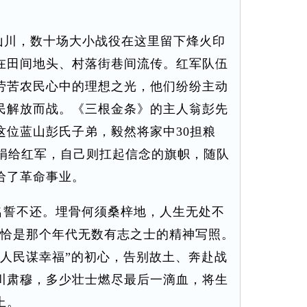
川，数十场大小战役在这里留下烽火印
在田间地头、村落街巷间流传。红军队伍
劳苦农民心中的理想之光，他们纷纷主动
民解放而战。《三根金条》的主人翁彭先
这位蓝山彭氏子弟，毅然将家中30担粮
数捐给红军，自己则扛起信念的旗帜，随队
给了革命事业。
誓不还。埋骨何须桑梓地，人生无处不
，恰是那个年代无数有志之士的精神写照。
为人民谋幸福”的初心，告别故土、奔赴战
川肃穆，多少壮士燃尽最后一滴血，将生
上。