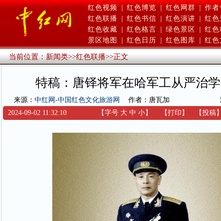
红色视频
|
红色博览
|
红色网群
|
作者
红色联播
|
红色书信
|
红色演讲
|
红色
红色收藏
|
红色格言
|
绿色景区
|
红色
景区地图
|
红色日历
|
红色图库
|
红色
当前位置：
新闻类
>>
红色联播
>>
正文
特稿：唐铎将军在哈军工从严治学
来源：
中红网-中国红色文化旅游网
作者：唐瓦加
2024-09-02 11:32:10
【字号
大
中
小
】
【
打印
】
【
投稿