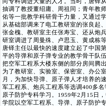
向专科调进大量的人才。当时，唐铎
抽调了教授董绍庸、周祖同；青年教
佑等一批教学科研骨干力量，又通过
从基础部调来了电工教研室的张良起
张金槐、教研室主任张寿宝、还从炮兵
研室调进了周曼殊、卢思玉、黄成栋
唐铎主任以最快的速度建立起了中国
平的导弹和原子弹专业的教学骨干队
把空军工程系大楼东侧的部分房间腾
为了教研室、实验室、保密室、办公室等
月，为加快导弹、原子弹人才培养的
军工程系、炮兵工程系等选调400多
原子防护专科学习。1959年2月15日
学院以空军工程系、导弹、原子防护