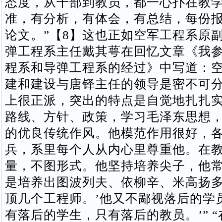
态度，从干部到教员，都一心扑在教
准，有分析，有体会，有总结，每份
论文。”【8】这也正如空军工程系原
弹工程系主任戴其萼在回忆文章《我
程系和导弹工程系的经过》中写道：
建和建设与唐铎主任的领导是密不可分
上很正派，突出的特点是自觉地扎扎
路线、方针、政策，学习毛泽东思想
的优良传统作风。他模范作用很好，
兵，系里每个人从内心里尊重他。在
量，不图形式。他坚持培养尖子，他常
是培养出图波列夫、依柳辛、米高扬
顶几个工程师。’他又不鄙视落后的学
有落后的学生，只有落后的教员。’” 