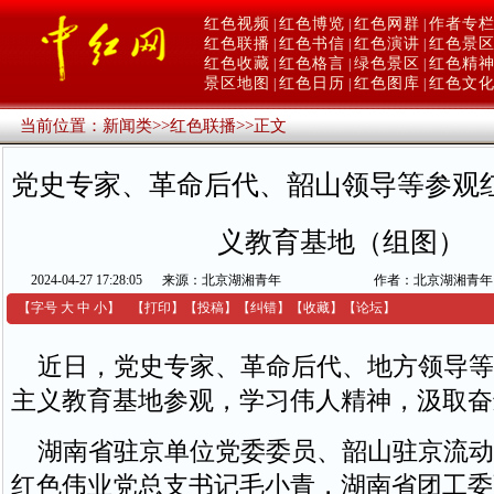
红色视频
红色博览
红色网群
作者专
|
|
|
红色联播
红色书信
红色演讲
红色景
|
|
|
红色收藏
红色格言
绿色景区
红色精
|
|
|
景区地图
红色日历
红色图库
红色文
|
|
|
当前位置：
新闻类
>>
红色联播
>>
正文
党史专家、革命后代、韶山领导等参观
义教育基地（组图）
2024-04-27 17:28:05
来源：北京湖湘青年
作者：北京湖湘青年
【字号
大
中
小
】
【
打印
】
【
投稿
】
【
纠错
】
【收藏】
【
论坛
】
近日，党史专家、革命后代、地方领导等
主义教育基地参观，学习伟人精神，汲取奋
湖南省驻京单位党委委员、韶山驻京流动
红色伟业党总支书记毛小青，湖南省团工委