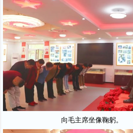
向毛主席坐像鞠躬。