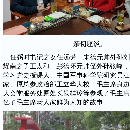
亲切座谈。
任弼时书记之女任远芳，朱德元帅外孙刘
耀南之子王太和，彭德怀元帅侄外孙张峰，
学习党史授课人、中国军事科学院研究员江
家、原总参政治部王立华大校，毛主席身边
大会堂服务处原处长侯桂珍等参观了毛主席
忆了毛主席老人家鲜为人知的故事。