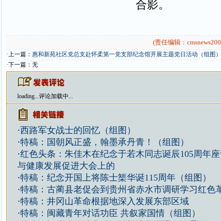
合影。
(责任编辑：cmsnews200
·上一篇：
惠和新苑社区党总支赴怀柔第一党支部纪念馆开展主题党日活动（组图
·下一篇：无
loading...
评论加载中...
·
西路军女战士的回忆（组图）
·
特稿：国朝风正盛，翰墨承丹青！（组图）
·
红色头条：朱佳木在纪念于若木同志诞辰105周年座谈
与健康发展促进大会上的
·
特稿：纪念开国上将陈士榘华诞115周年（组图）
·
特稿：古蔺县老促会到贵州省赤水市调研学习红色
·
特稿：井冈山革命根据地深入发展东部区域
·
特稿：闽藏青年对话功臣 共叙家国情（组图）