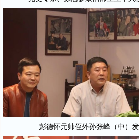
彭德怀元帅侄外孙张峰（中）发