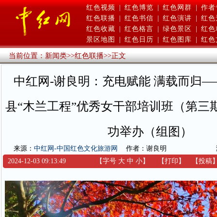
红色视频
|
红色博览
|
红色网群
|
作者
红色联播
|
红色书信
|
红色演讲
|
红色
红色收藏
|
红色格言
|
绿色景区
|
红色
景区地图
|
红色日历
|
红色图库
|
红色
当前位置：
新闻类
>>
红色联播
>>
正文
中红网-谢良明：充电赋能 满载而归
县“木兰工程”优秀女干部培训班（第三
功举办（组图）
来源：
中红网-中国红色文化旅游网
作者：谢良明
2024-12-03 09:13:49
【字号
大
中
小
】
【
打印
】
【
投稿