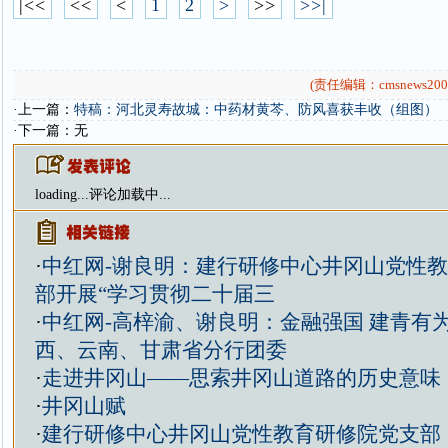
|<<
<<
<
1
2
>
>>
>>|
(责任编辑：cmsnews200
·上一篇：
特稿：河北灵寿故城：中药材黄芩、防风喜获丰收（组图）
·下一篇：无
loading...
评论加载中...
·
中红网-谢良明：建行研修中心井冈山党性
部开展“学习贯彻二十届三
·
中红网-高梓渝、谢良明：金融强国 建青有
西、云南、甘肃省分行团委
·
走进井冈山——思索井冈山道路的历史意味
·
井冈山赋
·
建行研修中心井冈山党性教育研修院党支部