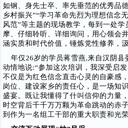
如钢、身先士卒、率先垂范的优秀品德
乡村振兴”“学习革命先烈为理想信念
风范”等主题的现场教学，每到一处学
摩、仔细聆听、详细询问，用心领会
涵实质和时代价值，锤炼党性修养，
年仅26岁的学员蒋雪燕,来自汉阴县
动情地说:“参加这次培训，我深受启
不仅是为红色信念直击心灵的自豪感
岗位、建设家乡的责任心，是一场知
盛宴。既让我懂得了什叫信仰的力量
时空背后千千万万颗为革命跳动的赤
到作为一名组工干部的重大职责和光荣