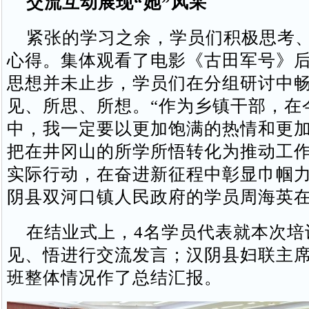
交流互动展现“她”风采
紧张的学习之余，学员们积极思考、
心得。集体观看了电影《古田军号》
思想并未止步，学员们在分组研讨中
见、所思、所想。“作为乡镇干部，在
中，我一定要以更加饱满的热情和更
把在井冈山的所学所悟转化为推动工
实际行动，在奋进新征程中彰显巾帼力
阴县双河口镇人民政府的学员周海英
在结业式上，4名学员代表就本次培
见、悟进行交流发言；汉阴县妇联主
班整体情况作了总结汇报。