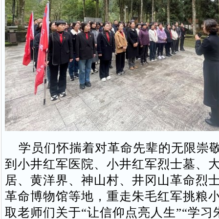
学员们怀揣着对革命先辈的无限崇敬
到小井红军医院、小井红军烈士墓、
居、黄洋界、神山村、井冈山革命烈
革命博物馆等地，重走朱毛红军挑粮
取老师们关于“让信仰点亮人生”“学习