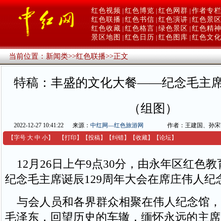
红色视频
红色博览
红色网群
作者专
|
|
|
红色联播
红色书信
红色演讲
红色景
|
|
|
红色收藏
红色格言
绿色景区
红色精
|
|
|
景区地图
红色日历
红色图库
红色文
|
|
|
当前位置：
新闻类
>>
红色联播
>>
正文
特稿：丰盛的文化大餐——纪念毛主席
（组图）
2022-12-27 10:41:22
来源：
中红网—红色旅游网
作者：王建国、孙宋
【字号
大
中
小
】
【
打印
】
【
投稿
】
【
纠错
】
【收藏】
【
论坛
】
12月26日上午9点30分，由永年区红色
纪念毛主席诞辰129周年大会在席庄伟人纪
与会人员和各界群众相聚在伟人纪念馆，
毛泽东，回望历史的车辙，缅怀永远的主席