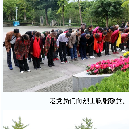
老党员们向烈士鞠躬敬意。