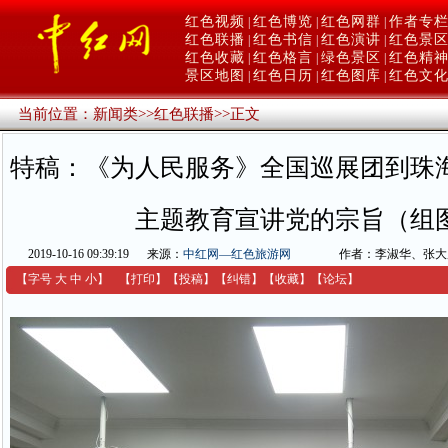
红色视频
红色博览
红色网群
作者专
|
|
|
红色联播
红色书信
红色演讲
红色景
|
|
|
红色收藏
红色格言
绿色景区
红色精
|
|
|
景区地图
红色日历
红色图库
红色文
|
|
|
当前位置：
新闻类
>>
红色联播
>>
正文
特稿：《为人民服务》全国巡展团到珠
主题教育宣讲党的宗旨（组
2019-10-16 09:39:19
来源：
中红网—红色旅游网
作者：李淑华、张大
【字号
大
中
小
】
【
打印
】
【
投稿
】
【
纠错
】
【收藏】
【
论坛
】