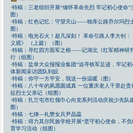
·
特稿：三老组织开展“缅怀革命先烈 牢记初心使命”
图）
·
特稿：红色记忆：守望天山——独库公路乔尔玛烈
图）
·
特稿：电光石火！超凡深刻！ 革命引路人李大钊：
义观》 （上篇）（图）
·
特稿：寻红四方面军之根——记湖北《红军精神研
行（组图）
·
特稿：盐阜大众报报业集团“追寻铁军足迹，牢记初
体新闻采访团队到皖
·
特稿：你守一方平安，我送一份温暖（图）
·
特稿：八十年的夙愿圆成真 一位重庆老人千里赴贵
征烈士父亲记（组图）
·
特稿：扎兰屯市红领巾心向党系列活动庆祝少先队建
图）
·
特稿：七律—礼赞女兵尹晶蕊
·
特稿：得力其尔民族学校开展“坚守初心使命，不负
育学习活动（组图）