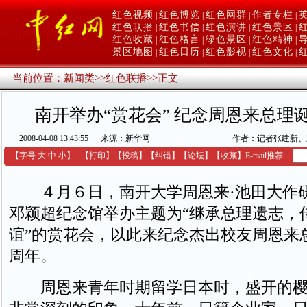
红色视频
红色博览
红色网群
作者专栏
|
|
|
|
红色联播
红色书信
红色演讲
红色景区
|
|
|
|
红色收藏
红色格言
绿色景区
红色精神
|
|
|
|
景区地图
红色日历
红色影视
红色文化
|
|
|
|
当前位置：
新闻类
>>
红色联播
>>
正文
南开举办“赏花会” 纪念周恩来总理诞
2008-04-08 13:43:55
来源：新华网
作者：记者张建新、
【字号
大
中
小
】
【
打印
】
【
投稿
】
【
纠错
】
【
论坛
】
【收藏】
E-mail推荐:
４月６日，南开大学周恩来·池田大作
邓颖超纪念馆举办主题为“继承总理遗志，
谊”的赏花会，以此来纪念杰出校友周恩来
周年。
周恩来青年时期留学日本时，盛开的樱