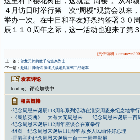
这里种下樱花树苗，这就是“周樱”。从邓
４月访日时举行第一次“周樱”观赏会以来
举办一次。在中日和平友好条约签署３０
辰１１０周年之际，这一活动也迎来了第
(责任编辑：cmsnews200
·上一篇：
贺龙元帅的数千名族亲烈士
·下一篇：
赴建川博物馆 滇缅抗战老兵重驾二战老车
loading...
评论加载中...
·
纪念周恩来诞辰113周年系列活动在淮安周恩来纪念地举
·
《民族英魂》：大有大无周恩来——纪念周恩来诞辰一百
·
纪念周恩来诞辰112周年座谈会在京举行
·
组图：纪念周恩来诞辰111周年 故乡人民缅怀好总理
·
香港举办纪念周恩来诞辰一百一十周年影展