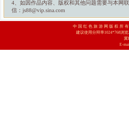
4、如因作品内容、版权和其他问题需要与本网
信：js88@vip.sina.com
中 国 红 色 旅 游 网 版 权 所 
建议使用分辩率1024*768浏
冀I
E-mai