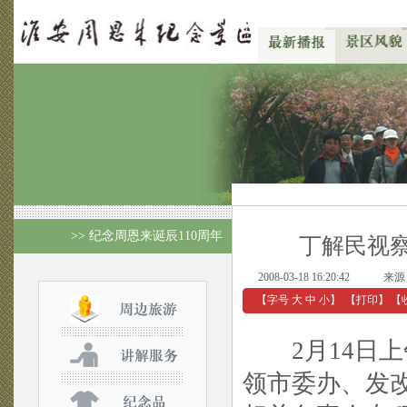
>> 纪念周恩来诞辰110周年
丁解民视察
2008-03-18 16:20:42
来源
【字号
大
中
小
】
【
打印
】
【
2月14日上
领市委办、发