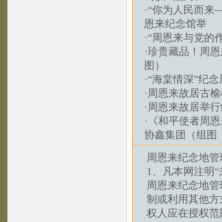
·
“你为人民而来
恩来纪念馆举
·
“周恩来与党的
·
珍贵藏品！周恩
图）
·
“海棠情深”纪
·
周恩来故居古榆
·
周恩来故居举行
·
《和平使者周恩
协鑫集团（组图
周恩来纪念地管
1、凡本网注明“
周恩来纪念地管
制或利用其他方
权人应在授权范