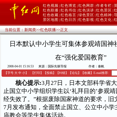
红色视频
红色博览
红色网群
作者专栏
|
|
|
|
红色联播
红色书信
红色演讲
红色景区
|
|
|
|
红色收藏
红色格言
绿色景区
红色精神
|
|
|
|
景区地图
红色日历
红色影视
红色文化
|
|
|
|
当前位置：
新闻类
>>
红色联播
>>
正文
日本默认中小学生可集体参观靖国神社(
在“强化爱国教育”
2008-04-01 15:16:53
来源：国际先驱导报
作者：秦帆
【字号
大
中
小
】
【
打印
】
【
投稿
】
【
纠错
】
【
论坛
】
【收藏】
E-mail推荐:
核心提示:
3月27日，日本文部科学省
止国立中小学组织学生以‘礼拜目的’参观
经失效了。”根据废除国家神道的要求，旧文
7月发布通知，全面禁止国立、公立中小学
庙教会等学生集体活动。