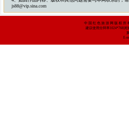
js88@vip.sina.com
中 国 红 色 旅 游 网 版 权 所 
建议使用分辩率1024*768
冀
E-ma