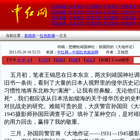
红色视频
|
红色博览
|
红色网群
|
作者专栏
|
英模事迹
|
红色联播
|
红色书信
|
红色演讲
|
红色景区
|
红色诗词
|
红色收藏
|
红色格言
|
绿色景区
|
红色精神
|
导游词集
|
景区地图
|
红色日历
|
红色影视
|
红色文化
|
红色课堂
|
当前位置：
新闻类
>>
红色联播
>>
正文
特稿：想赠给靖国神社：孙国田的《大地作证》
2011-05-26 16:53:55
来源：
中红网—中国红色旅游网
作者：王锦思
【字号
大
中
小
】
【
打印
】
【
投稿
】
【
纠错
】
【
论坛
】
【收藏】
E-mail推荐:
五月初，笔者王锦思在日本东京，两次到靖国神社调
旧书一条街，看到了大量的日本人视野里的侵华历史记
习惯性地将东北称为“满洲”，让我有些鼻酸。无论他们
死”，我们都应该从日本浩如烟海的关于侵华历史的史
对抗战史的研究。难能可贵的是，大庆警官孙国田《大地
1945摄影师孙国田调查手记》填补了某种空白，是对
的用力回击，赢得了我的敬重。
三月，孙国田警官将《大地作证——1931—1945摄