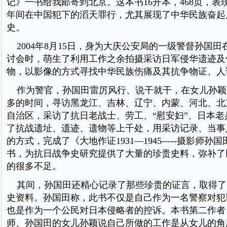
记》一书给我邮寄到北京。这本书16开本，468页，表
年间在中国犯下的滔天罪行，尤其展现了中华民族奋起
史。
2004年8月15日，身为大庆公安局的一级警督孙国
讨会时，萌生了利用工作之余拍摄采访日军侵华遗迹及
物，以影像的方式寻找中华民族伤痛及其抗争物证、人
作为警官，孙国田雷厉风行、说干就干，在女儿孙颖
多的时间，寻访黑龙江、吉林、辽宁、内蒙、河北、北
自治区，采访了抗日老战士、劳工、“慰安妇”、日本老
了抗战遗址、遗迹、遗物等上千处，用采访记录、当事
的方式，完成了《大地作证1931—1945-----摄影师
书，为抗日战争史研究提供了大量的珍贵史料，弥补了
的很多不足。
其间，孙国田还精心记录了那些珍贵的证言，取得了
史资料。孙国田称，此书不仅是自己作为一名警察对犯
也是作为一个公民对日本侵略者的控诉。本书第二作者
师、孙国田的女儿孙颖说自己所做的工作是从女儿的角