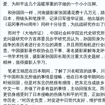
爱、为和平这几个温暖厚重的字做的一个小小注脚。
和孙国田一样，河南摄影家张国通花费十几万元，踏
日本，用镜头和笔搜寻、记录日军侵华证据。他出版的
《花冈事件60周年》同样十分珍贵，为抗战研究作出了
而对于《大地作证》，中国社会科学院近代史研究所
史问题研究中方首席委员步平研究员认为，孙国田身为
战争的亲历者进行全方位的调查，并且用照相机进行全
贵。中国摄影著作权协会总干事、著名摄影家解海龙评
一书学术性强，摄影家孙国田长期关注重大历史题材，
精神，值得摄影人学习。
笔者王锦思在日本期间，了解了川名昭宣的故事。川
于中国和东北所做的事情是侵略，他在日本侵华期间出
时候回国，但是对东北仍然很有感情，把东北当成故乡
中文一年，并做了许多有益的事情，主动回报东北。而
更切身感受到了日本侵略的伤痛与和平的可贵。正如孙
华历史，“对历史负责，对促进中日世代友好，维护世