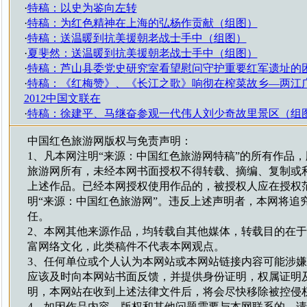
·
特稿：以史为鉴向左转
·
特稿：为红色精神在上海的弘杨作贡献（组图）
·
特稿：送温暖到抗美援朝老战士手中（组图）
·
夏斐然：送温暖到抗美援朝老战士手中（组图）
·
特稿：芦山县委党史研究室看望慰问守护重要红军遗址的
·
特稿：《红梅赞》、《长江之歌》响彻在榨菜故乡—两江
2012中国文联在
·
特稿：徐建平、马继奋参观一代伟人刘少奇故里景区（组
中国红色旅游网版权与免责声明：
1、凡本网注明“来源：中国红色旅游网特稿”的所有作品
旅游网所有，未经本网书面授权不得转载、摘编、复制或
上述作品。已经本网授权使用作品的，被授权人应在授权
明“来源：中国红色旅游网”。违反上述声明者，本网将追
任。
2、本网其他来源作品，均转载自其他媒体，转载目的在
富网络文化，此类稿件不代表本网观点。
3、任何单位或个人认为本网站或本网站链接内容可能涉
应该及时向本网站书面反馈，并提供身份证明，权属证明
明，本网站在收到上述法律文件后，将会尽快移除被控侵
4、如因作品内容、版权和其他问题需要与本网联系的，