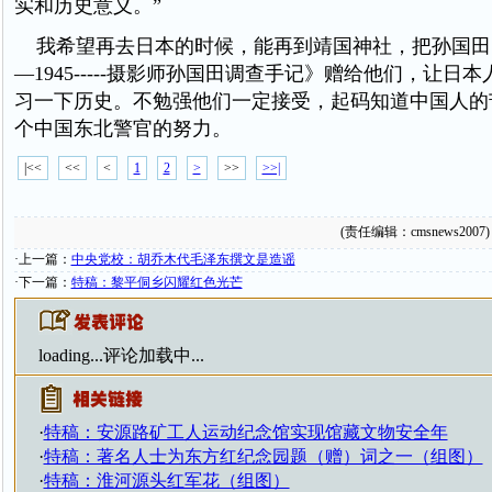
实和历史意义。”
我希望再去日本的时候，能再到靖国神社，把孙国田的
—1945-----摄影师孙国田调查手记》赠给他们，让日
习一下历史。不勉强他们一定接受，起码知道中国人的
个中国东北警官的努力。
|<<
<<
<
1
2
>
>>
>>|
(责任编辑：cmsnews2007)
·上一篇：
中央党校：胡乔木代毛泽东撰文是造谣
·下一篇：
特稿：黎平侗乡闪耀红色光芒
loading...
评论加载中...
·
特稿：安源路矿工人运动纪念馆实现馆藏文物安全年
·
特稿：著名人士为东方红纪念园题（赠）词之一（组图）
·
特稿：淮河源头红军花（组图）