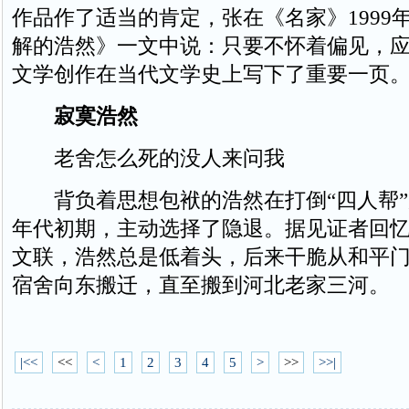
作品作了适当的肯定，张在《名家》1999
解的浩然》一文中说：只要不怀着偏见，
文学创作在当代文学史上写下了重要一页。 
寂寞浩然
老舍怎么死的没人来问我
背负着思想包袱的浩然在打倒“四人帮”后
年代初期，主动选择了隐退。据见证者回
文联，浩然总是低着头，后来干脆从和平
宿舍向东搬迁，直至搬到河北老家三河。
|<<
<<
<
1
2
3
4
5
>
>>
>>|