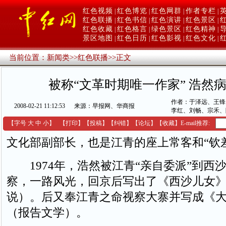
红色视频
红色博览
红色网群
作者专栏
|
|
|
|
红色联播
红色书信
红色演讲
红色景区
|
|
|
|
红色收藏
红色格言
绿色景区
红色精神
|
|
|
|
景区地图
红色日历
红色影视
红色文化
|
|
|
|
当前位置：
新闻类
>>
红色联播
>>
正文
被称“文革时期唯一作家” 浩然
作者：于泽远、王锋
2008-02-21 11:12:53
来源：早报网、华商报
李红、刘畅、宗禾、
【字号
大
中
小
】
【
打印
】
【
投稿
】
【
纠错
】
【
论坛
】
【收藏】
E-mail推荐:
文化部副部长，也是江青的座上常客和“钦
1974年，浩然被江青“亲自委派”到西
察，一路风光，回京后写出了《西沙儿女
说）。后又奉江青之命视察大寨并写成《
（报告文学）。