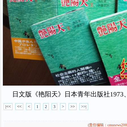
日文版《艳阳天》日本青年出版社1973、
|<<
<<
<
1
2
3
>
>>
>>|
(责任编辑：cmsnews200