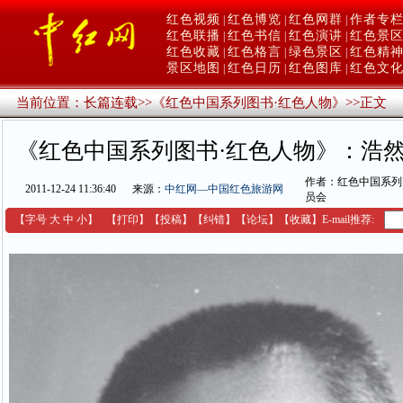
红色视频
红色博览
红色网群
作者专
|
|
|
红色联播
红色书信
红色演讲
红色景
|
|
|
红色收藏
红色格言
绿色景区
红色精
|
|
|
景区地图
红色日历
红色图库
红色文
|
|
|
当前位置：
长篇连载
>>
《红色中国系列图书·红色人物》
>>
正文
《红色中国系列图书·红色人物》：浩
作者：红色中国系列
2011-12-24 11:36:40
来源：
中红网—中国红色旅游网
员会
【字号
大
中
小
】
【
打印
】
【
投稿
】
【
纠错
】
【
论坛
】
【收藏】
E-mail推荐: