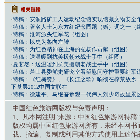
·
特稿：安源路矿工人运动纪念馆实现馆藏文物安全
·
特稿：著名人士为东方红纪念园题（赠）词之一（
·
特稿：淮河源头红军花（组图）
·
特稿：以史为鉴向左转
·
特稿：为红色精神在上海的弘杨作贡献（组图）
·
特稿：送温暖到抗美援朝老战士手中（组图）
·
夏斐然：送温暖到抗美援朝老战士手中（组图）
·
特稿：芦山县委党史研究室看望慰问守护重要红军
·
特稿：《红梅赞》、《长江之歌》响彻在榨菜故乡
下基层2012中国文联在
·
特稿：徐建平、马继奋参观一代伟人刘少奇故里景
中国红色旅游网版权与免责声明：
1、凡本网注明“来源：中国红色旅游网特稿
版权均属中国红色旅游网所有，未经本网书
载、摘编、复制或利用其他方式使用上述作