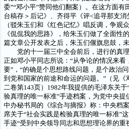
委”“邓小平”赞同他们翻案）。在这方面有
台稿存＞后记》、齐得平《评<追寻那支消
（驳朱玉们和《红色记忆》唱反调，争观
《侃侃我的思路》，给朱玉们做了全面性
篇文章公开发表之后，朱玉们偃旗息鼓，
党的十一届三中全会前后，进行的真理
正如邓小平同志所说：“从争论的情况来看
要”，“的确是个思想路线问题，是个政治
到党和国家的前途和命运的问题。”（见《
二卷第143页）1982年我提供的毛泽东关
验真理的唯一标准”手迹档案，为党中央提
中办秘书局的《综合与摘报》称：中央档
席关于“社会实践是检验真理的唯一标准”
手迹“受到中央领导同志和思想理论界的重