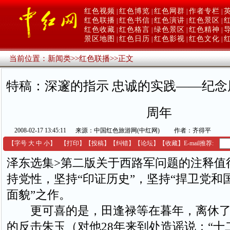
红色视频
红色博览
红色网群
作者专栏
|
|
|
|
红色联播
红色书信
红色演讲
红色景区
|
|
|
|
红色收藏
红色格言
绿色景区
红色精神
|
|
|
|
景区地图
红色日历
红色影视
红色文化
|
|
|
|
当前位置：
新闻类
>>
红色联播
>>
正文
特稿：深邃的指示 忠诚的实践——纪念周
周年
2008-02-17 13:45:11
来源：中国红色旅游网(中红网)
作者：齐得平
【字号
大
中
小
】
【
打印
】
【
投稿
】
【
纠错
】
【
论坛
】
【收藏】
E-mail推荐:
泽东选集>第二版关于西路军问题的注释值
持党性，坚持“印证历史”，坚持“捍卫党和
面貌”之作。
更可喜的是，田逢禄等在暮年，离休了
的反击朱玉（对他28年来到处造谣说：“十