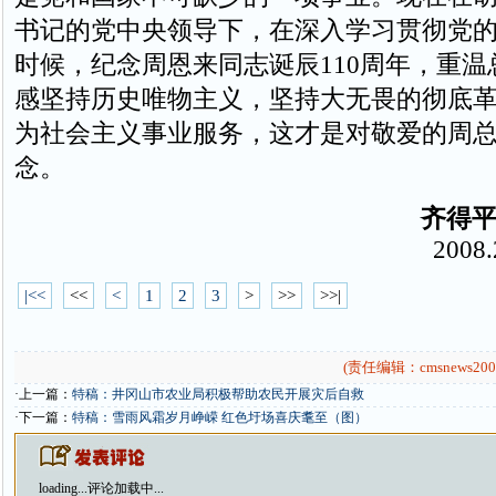
书记的党中央领导下，在深入学习贯彻党
时候，纪念周恩来同志诞辰110周年，重
感坚持历史唯物主义，坚持大无畏的彻底
为社会主义事业服务，这才是对敬爱的周
念。
齐得
2008.2.
|<<
<<
<
1
2
3
>
>>
>>|
(责任编辑：cmsnews200
·上一篇：
特稿：井冈山市农业局积极帮助农民开展灾后自救
·下一篇：
特稿：雪雨风霜岁月峥嵘 红色圩场喜庆耄至（图）
loading...
评论加载中...