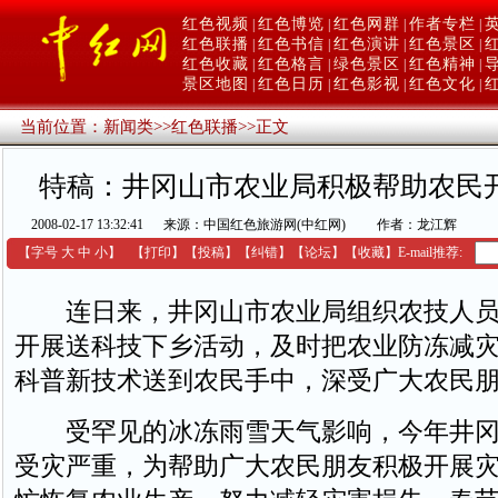
红色视频
红色博览
红色网群
作者专栏
|
|
|
|
红色联播
红色书信
红色演讲
红色景区
|
|
|
|
红色收藏
红色格言
绿色景区
红色精神
|
|
|
|
景区地图
红色日历
红色影视
红色文化
|
|
|
|
当前位置：
新闻类
>>
红色联播
>>
正文
特稿：井冈山市农业局积极帮助农民
2008-02-17 13:32:41
来源：中国红色旅游网(中红网)
作者：龙江辉
【字号
大
中
小
】
【
打印
】
【
投稿
】
【
纠错
】
【
论坛
】
【收藏】
E-mail推荐:
连日来，井冈山市农业局组织农技人员
开展送科技下乡活动，及时把农业防冻减
科普新技术送到农民手中，深受广大农民
受罕见的冰冻雨雪天气影响，今年井冈
受灾严重，为帮助广大农民朋友积极开展