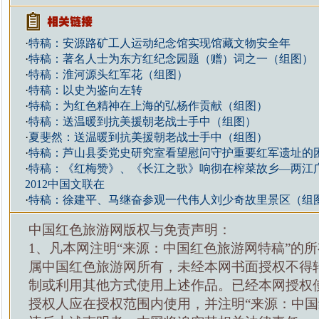
·
特稿：安源路矿工人运动纪念馆实现馆藏文物安全年
·
特稿：著名人士为东方红纪念园题（赠）词之一（组图）
·
特稿：淮河源头红军花（组图）
·
特稿：以史为鉴向左转
·
特稿：为红色精神在上海的弘杨作贡献（组图）
·
特稿：送温暖到抗美援朝老战士手中（组图）
·
夏斐然：送温暖到抗美援朝老战士手中（组图）
·
特稿：芦山县委党史研究室看望慰问守护重要红军遗址的
·
特稿：《红梅赞》、《长江之歌》响彻在榨菜故乡—两江
2012中国文联在
·
特稿：徐建平、马继奋参观一代伟人刘少奇故里景区（组
中国红色旅游网版权与免责声明：
1、凡本网注明“来源：中国红色旅游网特稿”的
属中国红色旅游网所有，未经本网书面授权不得
制或利用其他方式使用上述作品。已经本网授权
授权人应在授权范围内使用，并注明“来源：中国