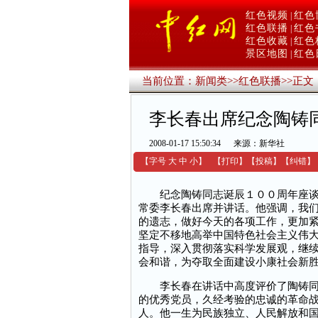
红色视频
红色
|
红色联播
红色
|
红色收藏
红色
|
景区地图
红色
|
当前位置：
新闻类
>>
红色联播
>>
正文
李长春出席纪念陶铸同
2008-01-17 15:50:34
来源：新华社
【字号
大
中
小
】
【
打印
】
【
投稿
】
【
纠错
】
纪念陶铸同志诞辰１００周年座谈会
常委李长春出席并讲话。他强调，我
的遗志，做好今天的各项工作，更加
坚定不移地高举中国特色社会主义伟大
指导，深入贯彻落实科学发展观，继
会和谐，为夺取全面建设小康社会新
李长春在讲话中高度评价了陶铸同志
的优秀党员，久经考验的忠诚的革命
人。他一生为民族独立、人民解放和