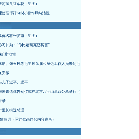
淮河源头红军花（组图）
理处理“两件衬衣”看作风纯洁性
厚葬名将张灵甫（组图）
称习仲勋：“你比诸葛亮还厉害”
粗话”欣赏
李讷、张玉凤等毛主席亲属和身边工作人员来到毛
在安徽
与儿子近平、远平
华国锋遗体告别仪式在北京八宝山革命公墓举行（
语录
十里长街送总理
首红歌歌词（写红歌画红歌内容参考）