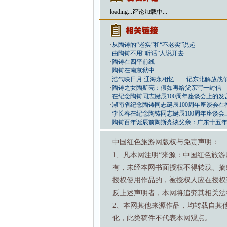
loading...
评论加载中...
·
从陶铸的“老实”和“不老实”说起
·
由陶铸不用“听话”人说开去
·
陶铸在四平前线
·
陶铸在南京狱中
·
浩气映日月 辽海永相忆——记东北解放战
·
陶铸之女陶斯亮：假如再给父亲写一封信
·
在纪念陶铸同志诞辰100周年座谈会上的发
·
湖南省纪念陶铸同志诞辰100周年座谈会在
·
李长春在纪念陶铸同志诞辰100周年座谈会
·
陶铸百年诞辰前陶斯亮谈父亲：广东十五年
中国红色旅游网版权与免责声明：
1、凡本网注明“来源：中国红色旅
有，未经本网书面授权不得转载、摘
授权使用作品的，被授权人应在授权
反上述声明者，本网将追究其相关法
2、本网其他来源作品，均转载自其
化，此类稿件不代表本网观点。