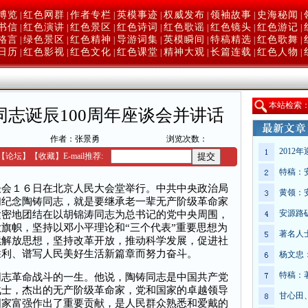
博览
红色网群
作者专栏
英模事迹
权威发布
领袖故事
史海秘闻
|
|
|
|
|
|
|
书信
红色演讲
红色景区
红色诗词
红色歌谣
红色镜头
红色游记
|
|
|
|
|
|
|
格言
绿色景区
红色精神
导游词集
英模瞬间
特稿精选
红色歌舞
|
|
|
|
|
|
|
日历
红色影视
红色文化
红色课堂
精神大观
长篇连载
红色人物
|
|
|
|
|
|
|
本
站检索
志诞辰100周年座谈会并讲话
作者：张景勇
浏览次数：
2012
【
论坛
】
【收藏】
E-mail推荐:
特稿：
１６日在北京人民大会堂举行。中共中央政治局
黄领：
们纪念陶铸同志，就是要继承老一辈无产阶级革命家
安源路
紧密地团结在以胡锦涛同志为总书记的党中央周围，
旗帜，坚持以邓小平理论和“三个代表”重要思想为
著名人
续解放思想，坚持改革开放，推动科学发展，促进社
胜利、谱写人民美好生活新篇章而努力奋斗。
杨文忠
特稿：
革命战斗的一生。他说，陶铸同志是中国共产党
战士，杰出的无产阶级革命家，党和国家的卓越领导
甘心田
国家富强作出了重要贡献，是人民群众熟悉和爱戴的