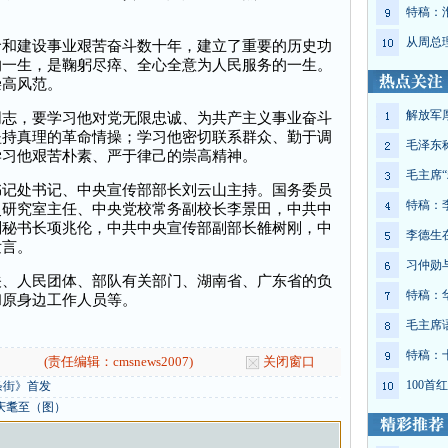
特稿：
从周总
建设事业艰苦奋斗数十年，建立了重要的历史功
的一生，是鞠躬尽瘁、全心全意为人民服务的一生。
崇高风范。
解放军
，要学习他对党无限忠诚、为共产主义事业奋斗
坚持真理的革命情操；学习他密切联系群众、勤于调
毛泽东
学习他艰苦朴素、严于律己的崇高精神。
毛主席“
处书记、中央宣传部部长刘云山主持。国务委员
特稿：
史研究室主任、中央党校常务副校长李景田，中共中
副秘书长项兆伦，中共中央宣传部副部长雒树刚，中
李德生
发言。
习仲勋
人民团体、部队有关部门、湖南省、广东省的负
特稿：
和原身边工作人员等。
毛主席
特稿：
(责任编辑：cmsnews2007)
关闭窗口
100
条街》首发
庆耄至（图）