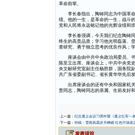
革命前辈。
李长春指出，陶铸同志为中国革命和
绩。他的一生，是革命的一生，战斗
党和人民将永远铭记他的光辉业绩和
李长春强调，今天我们纪念陶铸同志
终生的高贵品质；学习他光明磊落、
查研究、勇于独立思考的优良作风；
座谈会由中共中央政治局委员、书记
陈至立出席。座谈会上，中共中央党
央文献研究室副主任杨胜群，国务院
共广东省委副书记、省长黄华华先后
出席座谈会的还有中央和国家机关、
责同志，陶铸同志的亲属、生前友好
·上一篇：
纪念遵义会议73周年暨《遵义红军一
·下一篇：
特稿：雪雨风霜岁月峥嵘 红色圩场喜