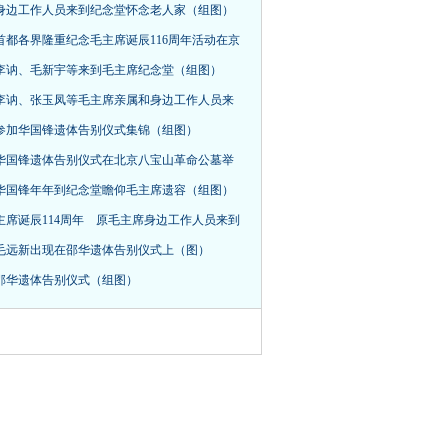
身边工作人员来到纪念堂怀念老人家（组图）
首都各界隆重纪念毛主席诞辰116周年活动在京
，李讷、毛新宇等来到毛主席纪念堂（组图）
李讷、张玉凤等毛主席亲属和身边工作人员来
参加华国锋遗体告别仪式集锦（组图）
华国锋遗体告别仪式在北京八宝山革命公墓举
华国锋年年到纪念堂瞻仰毛主席遗容（组图）
主席诞辰114周年 原毛主席身边工作人员来到
毛远新出现在邵华遗体告别仪式上（图）
邵华遗体告别仪式（组图）