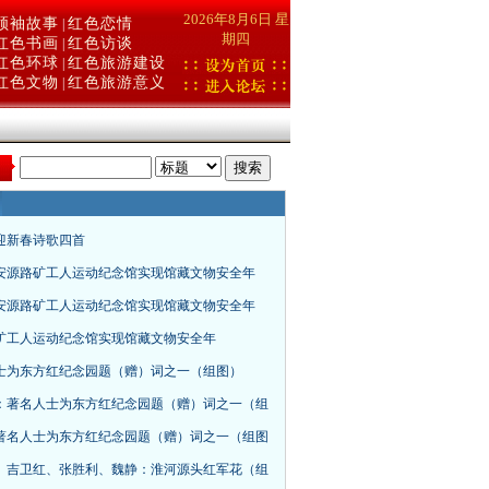
2026年8月6日 星
领袖故事
红色恋情
|
期四
红色书画
红色访谈
|
红色环球
红色旅游建设
|
红色文物
红色旅游意义
|
：
年迎新春诗歌四首
安源路矿工人运动纪念馆实现馆藏文物安全年
安源路矿工人运动纪念馆实现馆藏文物安全年
矿工人运动纪念馆实现馆藏文物安全年
士为东方红纪念园题（赠）词之一（组图）
：著名人士为东方红纪念园题（赠）词之一（组
著名人士为东方红纪念园题（赠）词之一（组图
、吉卫红、张胜利、魏静：淮河源头红军花（组