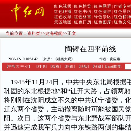
红色视频
红色博览
红色网群
作者专
|
|
|
红色联播
红色书信
红色演讲
红色景
|
|
|
红色收藏
红色格言
绿色景区
红色精
|
|
|
景区地图
红色日历
红色图库
红色文
|
|
|
当前位置：
资料类
>>
史海秘闻
>>
正文
陶铸在四平前线
2008-12-10 16:51:42
来源：《档案大观》
作者：窦应泰
【字号
大
中
小
】
【
打印
】
【
投稿
】
【
纠错
】
【
论坛
】
【收藏】
E-mail推荐:
1945年11月24日，中共中央东北局根据
巩固的东北根据地”和“让开大路，占领两厢
将刚刚在沈阳成立不久的中共辽宁省委，
辽东两个省委，主动撤离随时可能被国民
阳。次日，这两个省委与东北野战军部队
并迅速完成我军兵力向中东铁路两侧的集