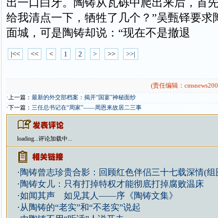
出一口白牙。陶铸从瓦砾中爬出来后，首先
给我清点一下，牺牲了几个？”吴甄铎要求
面城，可是陶铸却说：“现在不是撤退
|<<
<<
<
1
2
>
>>
>>|
(责任编辑：cmsnews200
·上一篇：
最新的外交部档案：揭开“国宴”神秘面纱
·下一篇：
三任总书记在“周家”——周恩来故居二三事
loading...
评论加载中...
·
陶铸曾志珍贵合影：回顾红色伴侣三十七载深情(组
·
陶铸女儿：只有打掉特权才能彻底打掉腐败温床
·
如闻其声 如见其人——序《陶铸文集》
·
从陶铸的“老实”和“不老实”说起