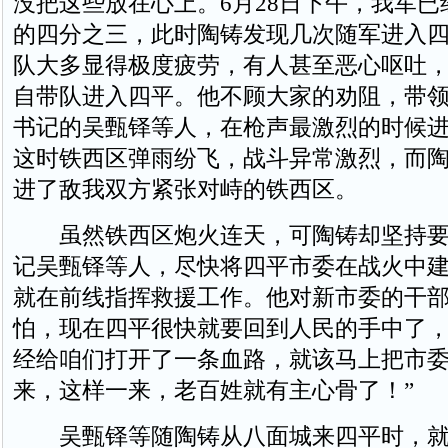
没把这些放在心上。6月28日下午，我军
的四分之三，此时陶铸发现几次随军进入
队大多显得极度疲劳，有人甚至恶心呕吐
自带队进入四平。他不顾大家的劝阻，带
书记的吴甄铎等人，在枪声最激烈的时候
这时铁西区弹雨纷飞，战斗异常激烈，而
进了敌我双方紧张对峙的铁西区。
虽然铁西区炮火连天，可陶铸却坚持要
记吴甄铎等人，尽快将四平市委在战火中
就在前线指挥救援工作。他对新市委的干部
怕，现在四平很快就要回到人民的手中了
经给咱们打开了一条血路，就该马上把市
来，这样一来，老百姓就有主心骨了！”
吴甄铎等随陶铸从八面城来四平时，就