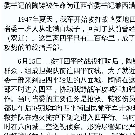
委书记的陶铸被任命为辽西省委书记兼西
1947年夏天，我军开始攻打战略要地
省委一班人从北满白城子，回到了从前曾
（双辽）。这里离四平只有二百华里，成
攻势的前线指挥部。
6月15日，攻打四平的战役打响后，陶
群众，组成担架队前往四平前线。为了就
委干部来到距四平较近的八面城。陶铸在
部不时进入四平，协助我野战军攻城和加
作。当时省委的主要任务是抢救、转移伤
都是午后3点我军向四平街国民党守军开炮
救护队在炮火掩护下随之进入四平街。当
时在八面城上空巡视侦察。形势尽管如此