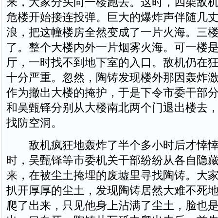
来，大家分头向一楼跑去。这时，四架敌
危楼开始接连投弹。巨大的爆炸声伴随几
浪，把这幢楼房全然变成了一片火海。三
了。整个大楼内外一片烟雾火海。可一楼
厅，一时找不到地下室的入口。敌机仍在
十分严重。忽然，陶铸发现楼外那因轰炸
作为撤出大楼的掩护，于是下令市委干部
和吴甄铎分别从大楼南北两个门退出楼去
找防空洞。
敌机疯狂地轰炸了半个多小时后才悻悻
时，吴甄铎等市委机关干部纷纷从各自隐
来，在被尘土掩埋的废墟里寻找陶铸。大
扒开厚厚的尘土，发现陶铸居然大难不死
爬了出来，只见他身上沾满了尘土，脸也