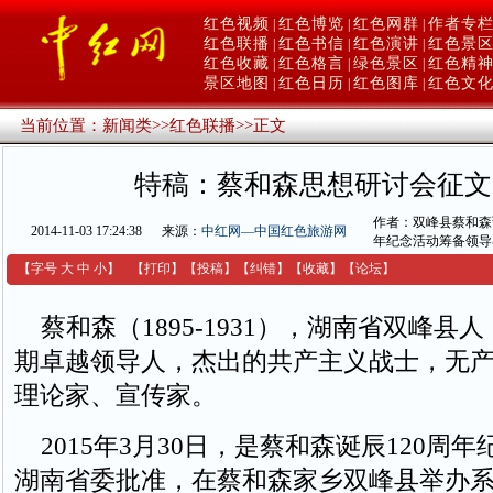
红色视频
红色博览
红色网群
作者专
|
|
|
红色联播
红色书信
红色演讲
红色景
|
|
|
红色收藏
红色格言
绿色景区
红色精
|
|
|
景区地图
红色日历
红色图库
红色文
|
|
|
当前位置：
新闻类
>>
红色联播
>>
正文
特稿：蔡和森思想研讨会征文
作者：双峰县蔡和森诞
2014-11-03 17:24:38
来源：
中红网—中国红色旅游网
年纪念活动筹备领导
【字号
大
中
小
】
【
打印
】
【
投稿
】
【
纠错
】
【收藏】
【
论坛
】
蔡和森（1895-1931），湖南省双峰县
期卓越领导人，杰出的共产主义战士，无
理论家、宣传家。
2015年3月30日，是蔡和森诞辰120周
湖南省委批准，在蔡和森家乡双峰县举办