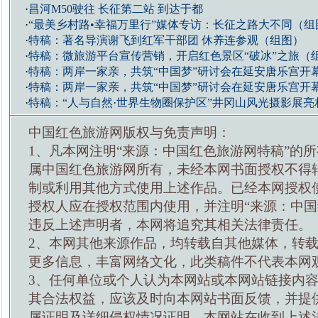
·
昌河M50驶往 长征第二站 到达于都
·
“最美乡村路•幸福万里行”媒体专访：长征之路大不同（组
·
特稿：著名导演谢飞到红军干部团 休养连参观（组图）
·
特稿：微旅游平台宣传营销，开启红色景区“破冰”之旅（
·
特稿：两岸一家亲，共筑“中国梦”研讨会在延安唐乐宫开
·
特稿：两岸一家亲，共筑“中国梦”研讨会在延安唐乐宫开
·
特稿：“人与自然·世界生物圈保护区”井冈山风光摄影展亮
中国红色旅游网版权与免责声明：
1、凡本网注明“来源：中国红色旅游网特稿”的
属中国红色旅游网所有，未经本网书面授权不得
制或利用其他方式使用上述作品。已经本网授权
授权人应在授权范围内使用，并注明“来源：中国
违反上述声明者，本网将追究其相关法律责任。
2、本网其他来源作品，均转载自其他媒体，转
更多信息，丰富网络文化，此类稿件不代表本网
3、任何单位或个人认为本网站或本网站链接内
其合法权益，应该及时向本网站书面反馈，并提
属证明及详细侵权情况证明，本网站在收到上述