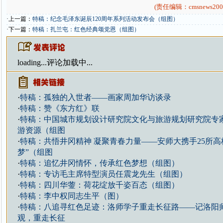
(责任编辑：cmsnews200
·上一篇：
特稿：纪念毛泽东诞辰120周年系列活动发布会（组图）
·下一篇：
特稿：扎兰屯：红色经典颂党恩（组图）
loading...
评论加载中...
·
特稿：孤独的入世者——画家周加华访谈录
·
特稿：赞《东方红》联
·
特稿：中国城市规划设计研究院文化与旅游规划研究院专
游资源（组图
·
特稿：共悟井冈精神 凝聚青春力量——安师大携手25所高
梦”（组图
·
特稿：追忆井冈情怀，传承红色梦想（组图）
·
特稿：专访毛主席特型演员任震龙先生（组图）
·
特稿：四川华蓥：荷花绽放千姿百态（组图）
·
特稿：李中权同志生平（图）
·
特稿：八追寻红色足迹：洛师学子重走长征路——记洛阳
观，重走长征