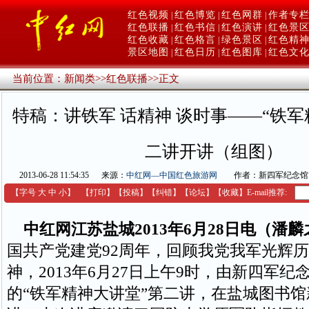
红色视频
红色博览
红色网群
作者专
|
|
|
红色联播
红色书信
红色演讲
红色景
|
|
|
红色收藏
红色格言
绿色景区
红色精
|
|
|
景区地图
红色日历
红色图库
红色文
|
|
|
当前位置：
新闻类
>>
红色联播
>>
正文
特稿：讲铁军 话精神 谈时事——“铁军
二讲开讲（组图）
2013-06-28 11:54:35
来源：
中红网—中国红色旅游网
作者：新四军纪念馆
【字号
大
中
小
】
【
打印
】
【
投稿
】
【
纠错
】
【
论坛
】
【收藏】
E-mail推荐:
中红网江苏盐城2013年6月28日电（潘麟
国共产党建党92周年，回顾我党我军光辉
神，2013年6月27日上午9时，由新四军纪
的“铁军精神大讲堂”第二讲，在盐城图书